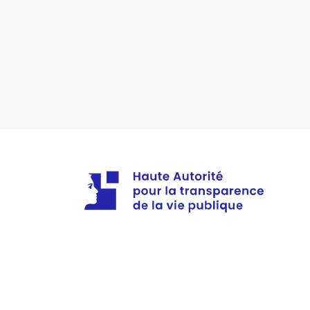
2021
0 €
2022
0 €
2023
0 €
2024
0 €
Description
: membre du conseil
Organisme
: Centre créatif d'é
Rémunération ou gratificatio
Année
Montant
2021
0 €
2022
0 €
2023
0 €