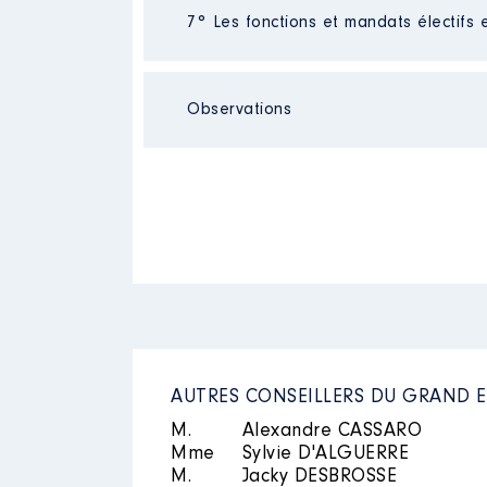
Néant
7° Les fonctions et mandats électifs 
Observations
Mandat
: Conseillère régionale
Description
: Présidente
Rémunération ou gratificatio
Néant
Organisme
: Agence culturelle
Année
Montant
Rémunération ou gratificatio
2018
22 782 €
2019
22 882 €
Année
Montant
2020
22 668 €
2021
25 764 €
2021
0 €
2022
29 212 €
2022
0 €
2023
29 204 €
2023
0 €
2024
20 183 €
2024
0 €
AUTRES CONSEILLERS DU GRAND E
M.
Alexandre CASSARO
Mme
Sylvie D'ALGUERRE
M.
Jacky DESBROSSE