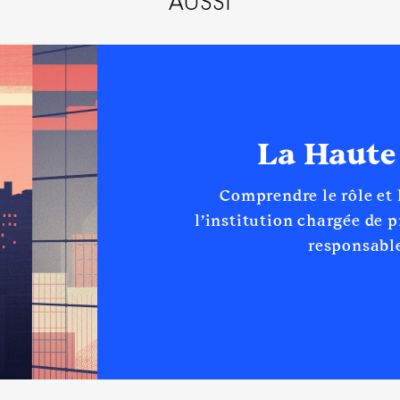
AUSSI
Type
Net
Net
Net
Net
Net
Net
La Haute
Net
Comprendre le rôle et
l’institution chargée de 
responsable
 d'administration
t de Lorraine │ De : 09/2021 à 08/2024
n
:
Type