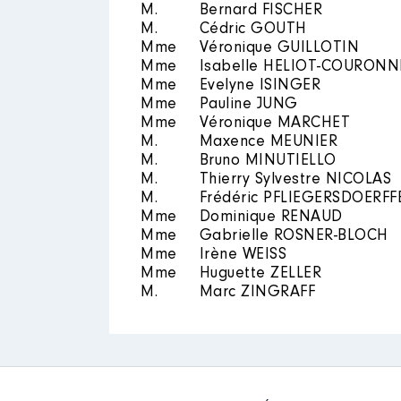
M.
Bernard FISCHER
M.
Cédric GOUTH
Mandat
: Conseillère communau
Mme
Véronique GUILLOTIN
Description
: membre du burea
Mme
Isabelle HELIOT-COURONN
Rémunération ou gratificatio
Organisme
: Agence d'urbanis
Mme
Evelyne ISINGER
09/2021 à 08/2024
Mme
Pauline JUNG
Mme
Véronique MARCHET
Année
Montant
Rémunération ou gratificatio
M.
Maxence MEUNIER
2018
2 207 €
M.
Bruno MINUTIELLO
2019
2 485 €
M.
Thierry Sylvestre NICOLAS
Année
Montant
2020
2 227 €
M.
Frédéric PFLIEGERSDOERFF
2021
2 230 €
2021
0 €
Mme
Dominique RENAUD
2022
2 275 €
2022
0 €
Mme
Gabrielle ROSNER-BLOCH
2023
2 330 €
2023
0 €
Mme
Irène WEISS
2024
1 572 €
2024
0 €
Mme
Huguette ZELLER
M.
Marc ZINGRAFF
Mandat
: Adjointe au maire - V
Description
: Présidente