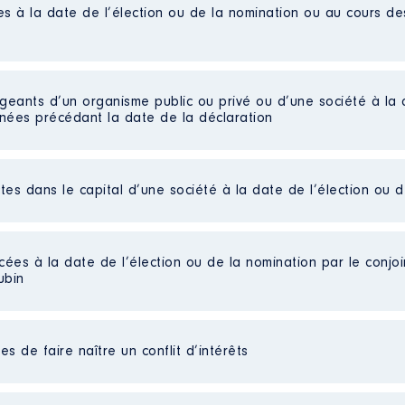
es à la date de l’élection ou de la nomination ou au cours d
al
: 01/2018 à 10/2021
n
:
igeants d’un organisme public ou privé ou d’une société à la 
nnées précédant la date de la déclaration
Type
Net
Net
ctes dans le capital d’une société à la date de l’élection ou 
 d'administration
Net
Net
t - Syndicat mixte │ De : 09/2021 à 08/2024
cées à la date de l’élection ou de la nomination par le conjoin
n
:
ubin
Type
teur de travaux
Net
s de faire naître un conflit d’intérêts
Net
Net
Net