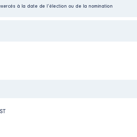
exercés à la date de l’élection ou de la nomination
 │ de : 01/2018 à 08/2024
n
:
 grand est │ De : 04/2021 à 08/2024
Type
n
:
Net
Net
Type
Net
Net
Net
Net
Net
Net
Net
Net
Net
ST