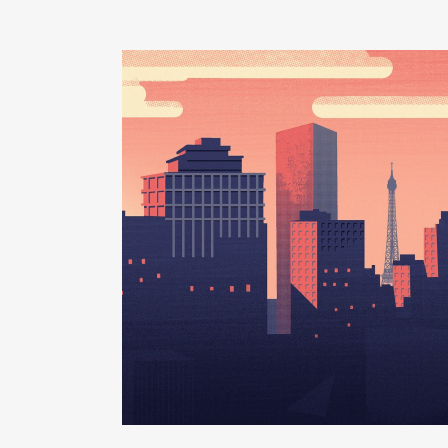
Année
Montant
2018
0 €
2019
0 €
2020
0 €
2021
0 €
2022
0 €
2023
0 €
2024
0 €
Description
: membre du conseil
Organisme
: Ballet de Nancy e
Rémunération ou gratificatio
Année
Montant