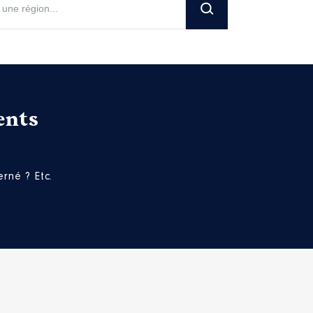
ents
rné ? Etc.