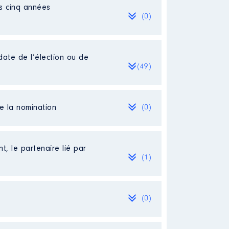
es cinq années
(0)
date de l’élection ou de
(49)
de la nomination
(0)
t, le partenaire lié par
(1)
(0)