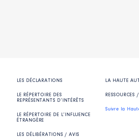
Net
Net
Net
Net
 d'administration
LES DÉCLARATIONS
LA HAUTE AU
ducation à l'image │ De : 11/2021 à 08/2024
n
:
LE RÉPERTOIRE DES
RESSOURCES 
REPRÉSENTANTS D’INTÉRÊTS
Suivre la Haut
Type
LE RÉPERTOIRE DE L’INFLUENCE
ÉTRANGÈRE
Net
Net
Net
LES DÉLIBÉRATIONS / AVIS