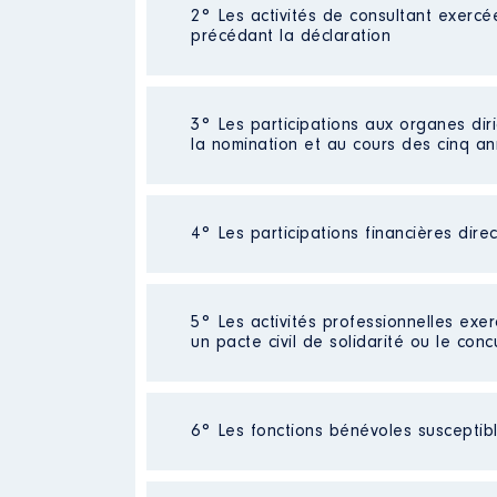
2° Les activités de consultant exercé
Description
: Inspecteur princip
précédant la déclaration
Employeur
: DDFIP Marne │ De 
Rémunération ou gratificatio
Néant
3° Les participations aux organes dir
la nomination et au cours des cinq a
Année
Montant
2018
55 876 €
2019
65 166 €
4° Les participations financières dire
Description
: membre du conseil
2020
65 574 €
2021
55 274 €
Organisme
: ADEVA Pays Vitrya
Néant
5° Les activités professionnelles exer
Rémunération ou gratificatio
un pacte civil de solidarité ou le conc
Année
Montant
Activité professionnelle
: Conduc
2021
0 €
6° Les fonctions bénévoles susceptible
2022
0 €
Employeur
: EIFFAGE
2023
0 €
2024
0 €