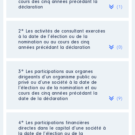
cours des cinq années précédant la
déclaration
(1)
2° Les activités de consultant exercées
Description
: Responsable de
à la date de l’élection ou de la
secteur, animateur de
nomination ou au cours des cinq
performance
années précédant la déclaration
(0)
Employeur
: Crédit Agricole
Centre France │ De : 01/2012 à
12/2013
Néant
3° Les participations aux organes
dirigeants d’un organisme public ou
Rémunération ou gratification
privé ou d’une société à la date de
:
l’élection ou de la nomination et au
cours des cinq années précédant la
date de la déclaration
(9)
Année
Montant
Type
2012
63714 €
Net
2013
62994 €
Net
4° Les participations financières
Description
: PDG
directes dans le capital d’une société à
la date de l’élection ou de la