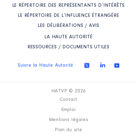
LE RÉPERTOIRE DES REPRÉSENTANTS D’INTÉRÊTS
LE RÉPERTOIRE DE L’INFLUENCE ÉTRANGÈRE
Description
: administrateur
LES DÉLIBÉRATIONS / AVIS
Organisme
: comité
LA HAUTE AUTORITÉ
départemental du tourisme │ De
: 07/2021 à 08/2021
RESSOURCES / DOCUMENTS UTILES
Rémunération ou gratification
:
Suivre la Haute Autorité
Année
Montant
Type
2021
0 €
Net
HATVP © 2026
Contact
Emploi
Mentions légales
Plan du site
Description
: ADMINISTRATEUR