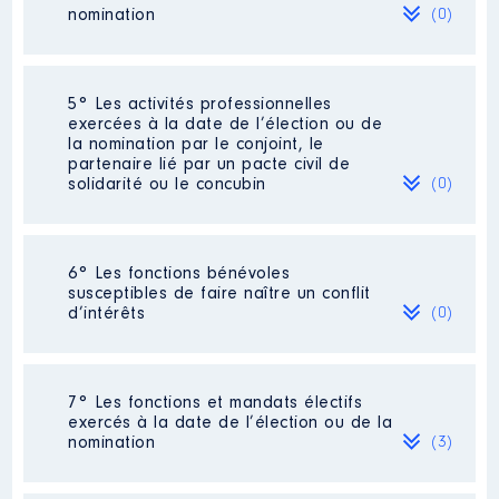
Organisme
: SPL277 │ De :
nomination
(0)
04/2016 à 12/2020
Rémunération ou gratification
:
Néant
5° Les activités professionnelles
exercées à la date de l’élection ou de
la nomination par le conjoint, le
Année
Montant
Type
partenaire lié par un pacte civil de
solidarité ou le concubin
(0)
2016
0 €
Net
2017
0 €
Net
2018
0 €
Net
2019
0 €
Net
Néant
2020
0 €
Net
6° Les fonctions bénévoles
susceptibles de faire naître un conflit
d’intérêts
(0)
Néant
7° Les fonctions et mandats électifs
exercés à la date de l’élection ou de la
Description
: trésorier
nomination
(3)
Organisme
: Fédération
nationale des Villages étape │