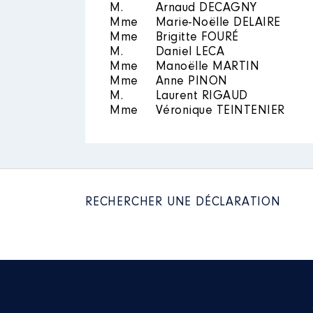
M.
Arnaud DECAGNY
Mme
Marie-Noëlle DELAIRE
Année
Montant
Mme
Brigitte FOURÉ
M.
Daniel LECA
Mme
Manoëlle MARTIN
Mme
Anne PINON
M.
Laurent RIGAUD
Mme
Véronique TEINTENIER
RECHERCHER UNE DÉCLARATION