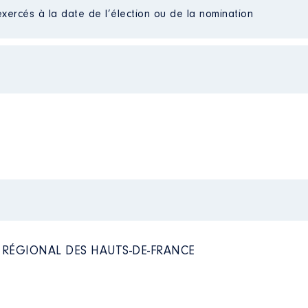
exercés à la date de l’élection ou de la nomination
 à 03/2020
nsuels
n
:
Type
L RÉGIONAL DES HAUTS-DE-FRANCE
a CCPM │ de : 07/2020 à 07/2020
uels
n
: