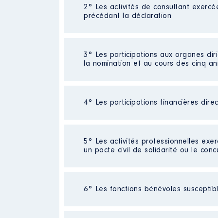
Néant
2° Les activités de consultant exercé
précédant la déclaration
Néant
3° Les participations aux organes dir
la nomination et au cours des cinq a
Néant
4° Les participations financières dire
Néant
5° Les activités professionnelles exer
un pacte civil de solidarité ou le conc
Activité professionnelle
: Enseig
6° Les fonctions bénévoles susceptible
Commentaire : Professeur de Droit
Employeur
: Faculté libre de Droit