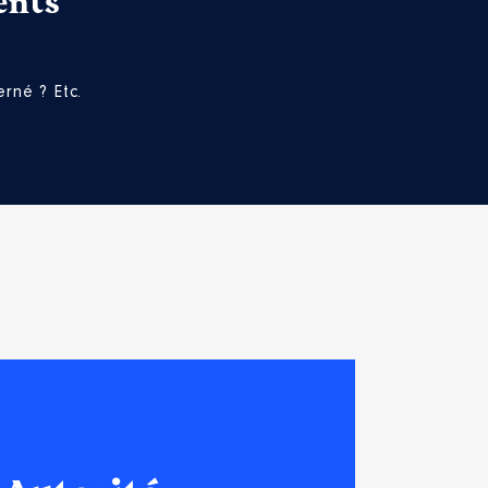
ents
rné ? Etc.