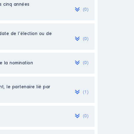
es cinq années
(0)
date de l’élection ou de
(0)
de la nomination
(0)
t, le partenaire lié par
(1)
(0)