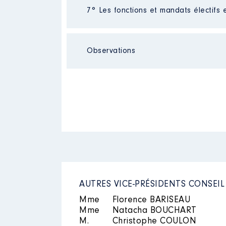
Néant
7° Les fonctions et mandats électifs 
Observations
Mandat
: maire │ de : 03/2020
Commentaire : 1756.39€ nets me
Rémunération ou gratificatio
Néant
Année
Montant
AUTRES VICE-PRÉSIDENTS CONSEI
Mandat
: Vice-présidente de l
Mme
Florence BARISEAU
Commentaire : 649.12€ net mens
Mme
Natacha BOUCHART
M.
Rémunération ou gratificatio
Christophe COULON