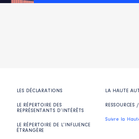
sme de la région du Havre et de l'estuaire de la seine │ De 
n
:
Type
Net
Net
LES DÉCLARATIONS
LA HAUTE AU
LE RÉPERTOIRE DES
RESSOURCES 
REPRÉSENTANTS D’INTÉRÊTS
 plus si on est indemnisé pour les présences aux CA
Suivre la Haut
 de l'Eure │ De : 07/2016 à
LE RÉPERTOIRE DE L’INFLUENCE
ÉTRANGÈRE
n
: