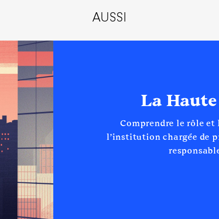
AUSSI
nvironnmenet et des riques sanitaires et technologiques │ De
La Haute
n
:
Comprendre le rôle et
Type
l’institution chargée de 
Net
responsable
Net