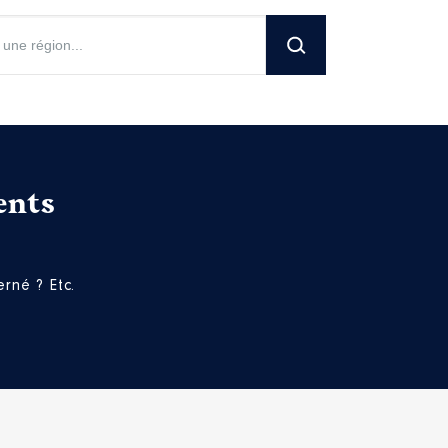
ents
rné ? Etc.