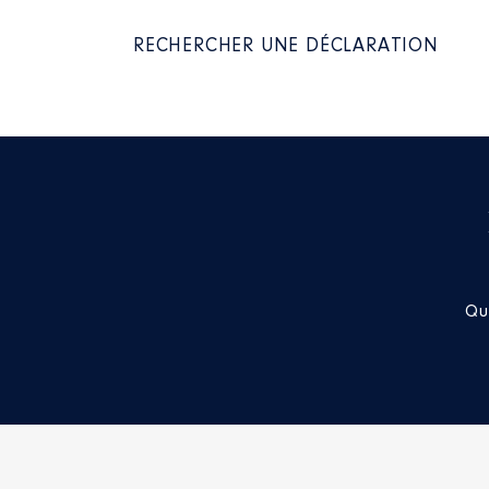
2022
0 €
RECHERCHER UNE DÉCLARATION
Description
: présidente direct
Organisme
: SPL Transurbain │
Rémunération ou gratificatio
Qu
Année
Montant
2016
0 €
2017
0 €
2018
0 €
2019
0 €
2020
0 €
2021
0 €
2022
0 €