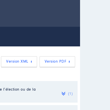
Version XML
Version PDF
e l’élection ou de la
(1)