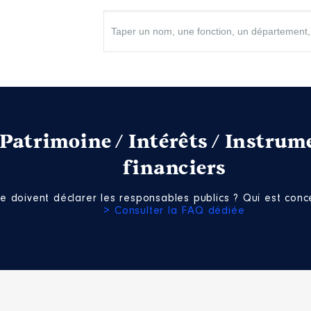
Net
irce générale
Patrimoine / Intérêts / Instrum
 De : 05/2016 à
financiers
n
:
e doivent déclarer les responsables publics ? Qui est conce
Type
> Consulter la FAQ dédiée
Net
Net
Net
Net
Net
Net
Net