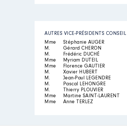
2020
0 €
2021
0 €
2022
0 €
Mandat
: ADJOINTE AU MAIRE │
Rémunération ou gratificatio
AUTRES VICE-PRÉSIDENTS CONSEI
Année
Montant
Mme
Stéphanie AUGER
M.
Gérard CHERON
2016
20 131 €
Description
: présidente
M.
Frédéric DUCHÉ
2017
18 910 €
Mme
Myriam DUTEIL
2018
18 693 €
Organisme
: ADIL de l'Eure │ D
Mme
Florence GAUTIER
2019
14 685 €
2020
14 334 €
M.
Xavier HUBERT
Rémunération ou gratificatio
2021
14 506 €
M.
Jean-Paul LEGENDRE
2022
4 835 €
M.
Pascal LEHONGRE
Année
Montant
M.
Thierry PLOUVIER
Mme
Martine SAINT-LAURENT
2016
0 €
Mme
Anne TERLEZ
2017
0 €
2018
0 €
2019
0 €
2020
0 €
2021
0 €