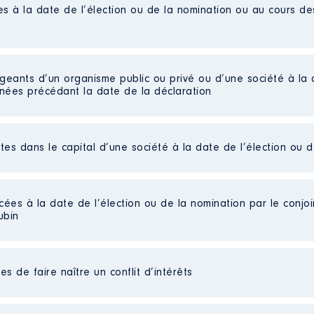
es à la date de l’élection ou de la nomination ou au cours d
mandie │ De : 02/2016 à
n
:
igeants d’un organisme public ou privé ou d’une société à la 
nnées précédant la date de la déclaration
Type
Net
Net
ctes dans le capital d’une société à la date de l’élection ou 
Net
liées]
Net
Net
CDP2 │ De : 07/2016 à
Net
cées à la date de l’élection ou de la nomination par le conjoin
Net
ubin
n
:
rts détenues : 40 │ Pourcentage du capital détenu : 40 %
Type
au cours de l’année précédente
: 0
es non publiées]
s de faire naître un conflit d’intérêts
Net
Net
Net