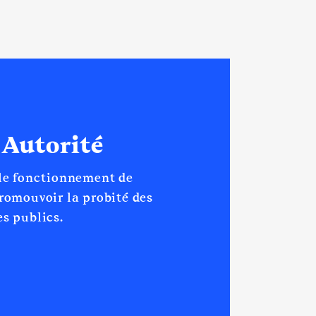
 : 07/2021 à
 Autorité
 le fonctionnement de
promouvoir la probité des
s publics.