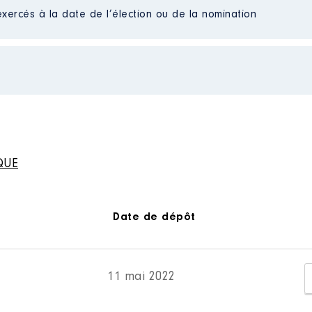
Net
exercés à la date de l’élection ou de la nomination
Net
Net
Net
MENTALE │ de : 07/2016 à
n
:
Type
QUE
Net
016 à
Net
Net
n
:
Net
Date de dépôt
Net
Net
Type
Net
Net
Net
11 mai 2022
Net
Net