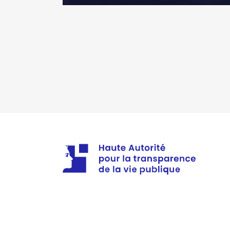
Description
: membre à l'AG
Organisme
: agence de l'urbani
Rémunération ou gratificatio
Année
Montant
2021
0 €
2022
0 €
Description
: menbre du CA
Commentaire : je ne me souviens
Organisme
: Logement Familale
Rémunération ou gratificatio