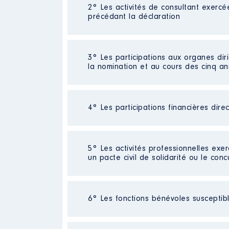
2° Les activités de consultant exercé
Description
: formatrice
précédant la déclaration
Employeur
: CCI portes de nor
Rémunération ou gratificatio
Néant
3° Les participations aux organes dir
la nomination et au cours des cinq a
Année
Montant
2016
14 528 €
2017
13 515 €
4° Les participations financières dire
Description
: co gerante
2018
15 884 €
Commentaire : [Données non pub
2019
16 407 €
2020
16 517 €
Organisme
: SARL Leseigneur 
Société
: SARL LESEIGNEUR CDP2
2021
16 609 €
5° Les activités professionnelles exer
Commentaire : société déficitaire
2022
5 110 €
un pacte civil de solidarité ou le conc
Rémunération ou gratificatio
Evaluation
: 800 € │ Nombre de pa
Année
Montant
Rémunération ou gratification 
Activité professionnelle
: [Donné
6° Les fonctions bénévoles susceptible
2016
0 €
Employeur
: CCAS EDF
2017
0 €
2018
0 €