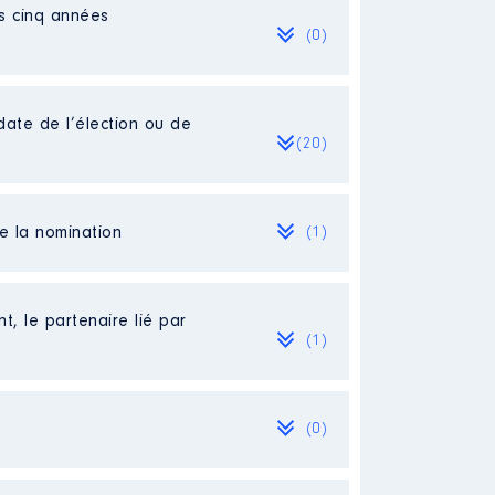
es cinq années
(0)
date de l’élection ou de
(20)
de la nomination
(1)
t, le partenaire lié par
(1)
(0)