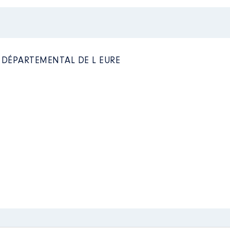
Net
Net
Net
 de : 05/2016 à
n
:
L DÉPARTEMENTAL DE L EURE
Type
Net
Net
Net
e : 07/2016 à
Net
Net
n
:
Net
Net
Type
Net
Net
Net
Net
Net
Net