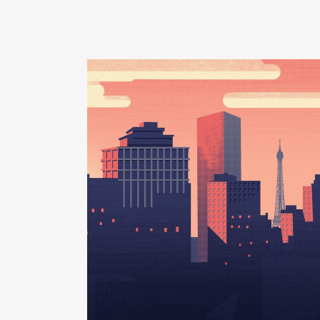
Description
: membre tituialire
Organisme
: conseil dep de l'e
Rémunération ou gratificatio
Année
Montant
2021
0 €
2022
0 €