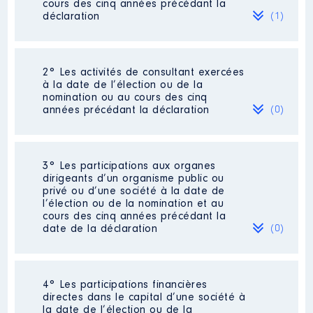
cours des cinq années précédant la
déclaration
(1)
2° Les activités de consultant exercées
Description
: Gerant de
à la date de l’élection ou de la
sociètés
nomination ou au cours des cinq
années précédant la déclaration
(0)
Employeur
: sylpa le2 │ De :
01/2015 à 12/2021
Rémunération ou gratification
Néant
3° Les participations aux organes
:
dirigeants d’un organisme public ou
privé ou d’une société à la date de
l’élection ou de la nomination et au
Année
Montant
Type
cours des cinq années précédant la
date de la déclaration
(0)
100 498
2015
Net
€
2016
85 983 €
Net
2017
68 200 €
Net
Néant
2018
73 700 €
Net
4° Les participations financières
2019
43 200 €
Net
directes dans le capital d’une société à
2020
43 200 €
Net
la date de l’élection ou de la