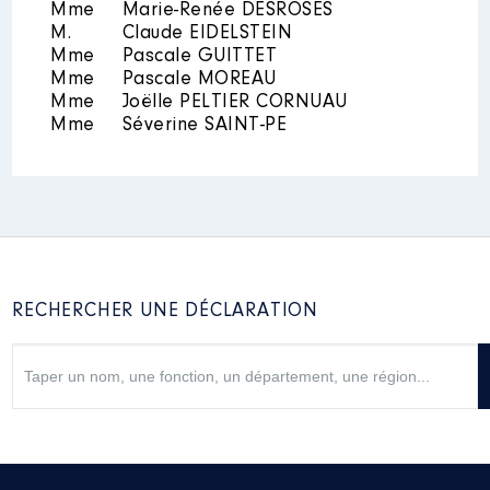
Mme
Marie-Renée DESROSES
Rémunération ou gratification
:
M.
Claude EIDELSTEIN
Mme
Pascale GUITTET
Mme
Pascale MOREAU
Année
Montant
Type
Mme
Joëlle PELTIER CORNUAU
Mme
Séverine SAINT-PE
2020
1 080 €
Net
2021
2 160 €
Net
RECHERCHER UNE DÉCLARATION
Mandat
: Conseil Départemental
│ de : 04/2015 à 12/2021
Rémunération ou gratification
:
Année
Montant
Type
2015
12 978 €
Net