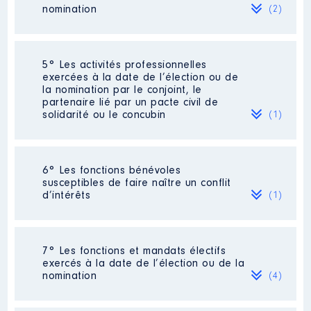
nomination
2021
43 200 €
Net
(2)
Société
: SYLPA LE2
5° Les activités professionnelles
exercées à la date de l’élection ou de
Evaluation
: 60000 € │ Nombre de
la nomination par le conjoint, le
parts détenues : 59900 │ Pourcentage
partenaire lié par un pacte civil de
du capital détenu : 99 %
solidarité ou le concubin
(1)
Rémunération ou gratification au
cours de l’année précédente
: Il
s'agit de versement de dividende
Activité professionnelle
: Infirmière
6° Les fonctions bénévoles
Puéricultrice [Données non publiées]
susceptibles de faire naître un conflit
Commentaire : Retraitée [Données non
d’intérêts
(1)
publiées]
Société
: SCI [Données non publiées]
Commentaire : [Données non publiées]
Employeur
: C C A S [Données non
publiées]
Description
: Président
Evaluation
: 550 € │ Nombre de parts
7° Les fonctions et mandats électifs
détenues : 55 │ Pourcentage du
exercés à la date de l’élection ou de la
Organisme
: L' ANDHAR : Association
capital détenu : 55 %
nomination
(4)
Nationale de Drainage d'Hydraulique
Agricole Responsable . Draineurs de
Rémunération ou gratification au
France