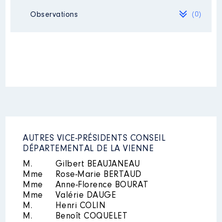
cours de l’année précédente
:
Néant
Observations
(0)
Mandat
: Sivos Vice President
aux finances │ de : 05/2020 à
12/2021
Néant
Rémunération ou gratification
:
Année
Montant
Type
2020
1 459 €
Net
2021
1 459 €
Net
AUTRES VICE-PRÉSIDENTS CONSEIL
DÉPARTEMENTAL DE LA VIENNE
M.
Gilbert BEAUJANEAU
Mme
Rose-Marie BERTAUD
Mme
Anne-Florence BOURAT
Mandat
: Conseil Communautaire
Mme
Valérie DAUGE
de Grand poitiers │ de : 07/2020
M.
Henri COLIN
à 12/2021
M.
Benoît COQUELET