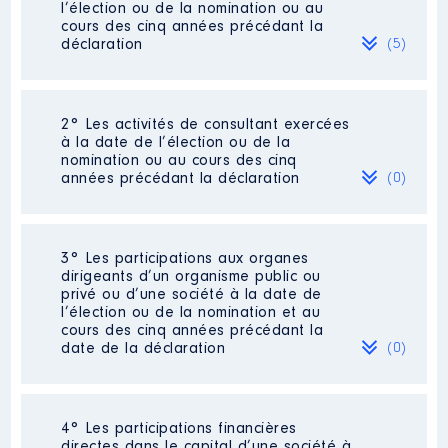
l’élection ou de la nomination ou au
cours des cinq années précédant la
déclaration
(5)
2° Les activités de consultant exercées
Description
: La France
à la date de l’élection ou de la
Insoumise. Coordination des
nomination ou au cours des cinq
groupes d action mise en place
années précédant la déclaration
(0)
des campagnes préparation et
réalisation des événements du
mouvement.
Néant
3° Les participations aux organes
Employeur
: La France insoumise
dirigeants d’un organisme public ou
│ De : 05/2022 à 07/2024
privé ou d’une société à la date de
l’élection ou de la nomination et au
Rémunération ou gratification
cours des cinq années précédant la
:
date de la déclaration
(0)
Année
Montant
Type
Néant
2022
18 580 €
Net
4° Les participations financières
2023
29 218 €
Net
directes dans le capital d’une société à