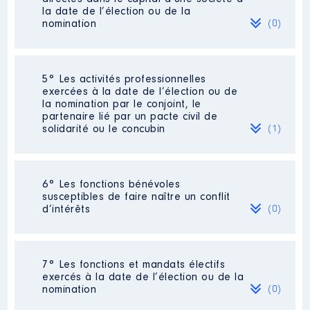
2024
20 385 €
Net
la date de l’élection ou de la
nomination
(0)
Néant
5° Les activités professionnelles
exercées à la date de l’élection ou de
la nomination par le conjoint, le
Description
: chargé de mission
partenaire lié par un pacte civil de
solidarité ou le concubin
(1)
Employeur
: AFCP JLM 2022 │
De : 07/2021 à 04/2022
Rémunération ou gratification
Activité professionnelle
: Inspectrice
6° Les fonctions bénévoles
:
élève du travail
susceptibles de faire naître un conflit
d’intérêts
(0)
Employeur
: Ministère du Travail
Année
Montant
Type
2021
11 209 €
Net
Néant
2022
8 526 €
Net
7° Les fonctions et mandats électifs
exercés à la date de l’élection ou de la
nomination
(0)