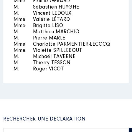
Mme
Félicie GÉRARD
publiées]
M.
Sébastien HUYGHE
M.
Vincent LEDOUX
Employeur
: Taberna / Arena │
Mme
Valérie LÉTARD
De : 06/2019 à 11/2019
Mme
Brigitte LISO
Rémunération ou gratification
M.
Matthieu MARCHIO
:
M.
Pierre MARLE
Mme
Charlotte PARMENTIER-LECOCQ
Mme
Violette SPILLEBOUT
Année
Montant
Type
M.
Michaël TAVERNE
M.
Thierry TESSON
2019
757 €
Net
M.
Roger VICOT
RECHERCHER UNE DÉCLARATION