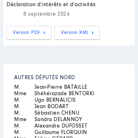
Description des autres activités
Déclaration d’intérêts et d’activités
professionnelles exercées : néant
│ Employeur : néant
8 septembre 2024
Description
: Chargé de la
direction de campagne des
élections municipales à Lille.
Version PDF
Version XML
Nom
: Tomas Kebhbati
Employeur
: La France insoumise
│ De : 01/2020 à 03/2020
Description des autres activités
professionnelles exercées : néant
Rémunération ou gratification
│ Employeur : néant
:
Année
Montant
Type
AUTRES DÉPUTÉS NORD
2020
2 488 €
Net
M.
Jean-Pierre BATAILLE
Mme
Shéhérazade BENTORKI
M.
Ugo BERNALICIS
M.
Jean BODART
M.
Sébastien CHENU
Mme
Sandra DELANNOY
M.
Alexandre DUFOSSET
Description
: Serveur
M.
Guillaume FLORQUIN
Commentaire : [Données non