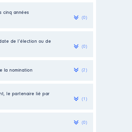
es cinq années
[Activité conservée]
(0)
date de l’élection ou de
(0)
de la nomination
(2)
t, le partenaire lié par
(1)
%
(0)