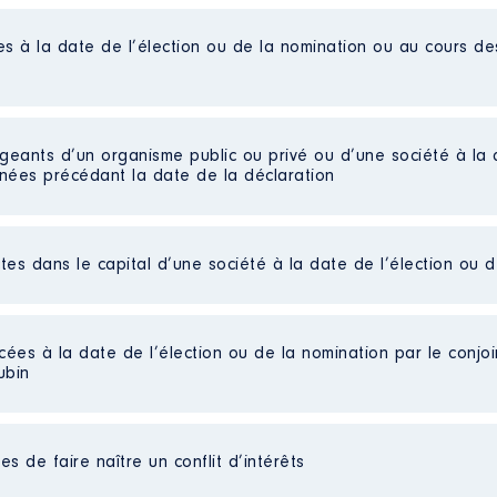
es à la date de l’élection ou de la nomination ou au cours d
en hospitalier temps partiel
e 2017 passage à un temps partiel de 40 %
 sud gironde │ De : 01/2011 à 09/2017
igeants d’un organisme public ou privé ou d’une société à la 
n
:
nnées précédant la date de la déclaration
Type
Net
ctes dans le capital d’une société à la date de l’élection ou 
Net
Net
Net
es]
Net
cées à la date de l’élection ou de la nomination par le conjoin
ées]
Net
ubin
Net
 parts détenues : 90 │ Pourcentage du capital détenu : 90 
au cours de l’année précédente
: 0
es non publiées]
s de faire naître un conflit d’intérêts
ées]
eil
: Oui