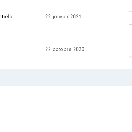
tielle
ACTUELLE
22 janvier 2021
09/2020
 De : 10/2017 à 03/2020
n
:
22 octobre 2020
Type
Net
Net
Net
Net