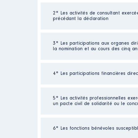
2° Les activités de consultant exercé
Description
: pediatre , pratici
précédant la déclaration
Commentaire : à partir d'octobr
Employeur
: centre hospitalier
Néant
3° Les participations aux organes dir
Rémunération ou gratificatio
la nomination et au cours des cinq a
Année
Montant
Néant
2011
46283 €
4° Les participations financières dire
2012
46400 €
2013
46125 €
2014
45493 €
Société
2015
: SCI [Données non publié
49130 €
5° Les activités professionnelles exer
Commentaire : [Données non publi
2016
62877 €
un pacte civil de solidarité ou le conc
2017
39050 €
Evaluation
: 108000 € │ Nombre de
Rémunération ou gratification 
Activité professionnelle
: [Donné
6° Les fonctions bénévoles susceptible
Commentaire : [Données non publi
Contrôle d'une activité de cons