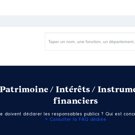
Patrimoine / Intérêts / Instrum
financiers
e doivent déclarer les responsables publics ? Qui est conce
> Consulter la FAQ dédiée