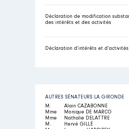
Déclaration de modification substan
Description
: PEDIATRE CONTR
Commentaire : RETRAITE au 01/
des intérêts et des activités
Employeur
: CH SUD GIRONDE │
Rémunération ou gratificatio
Déclaration d’intérêts et d’activités
Année
Montant
2017
7500 €
2018
29955 €
2019
26485 €
2020
4 896 €
AUTRES SÉNATEURS LA GIRONDE
M.
Alain CAZABONNE
Mme
Monique DE MARCO
Mme
Nathalie DELATTRE
M.
Hervé GILLÉ