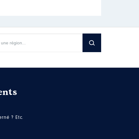
ents
rné ? Etc.