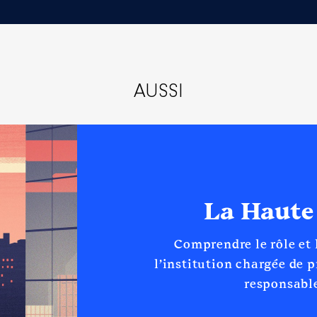
AUSSI
La Haute
Comprendre le rôle et
l’institution chargée de 
responsable