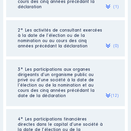
cours des cinq années précédant la
déclaration
(1)
2° Les activités de consultant exercées
Description
: TECHNICO
à la date de l’élection ou de la
COMMERCIAL
nomination ou au cours des cinq
Commentaire : 2018 et 2021
années précédant la déclaration
(0)
année incomplète en salaire
Employeur
: FRITEC │ De :
07/2018 à 03/2021
Néant
3° Les participations aux organes
dirigeants d’un organisme public ou
Rémunération ou gratification
privé ou d’une société à la date de
:
l’élection ou de la nomination et au
cours des cinq années précédant la
date de la déclaration
(12)
Année
Montant
Type
2018
11 146 €
Net
2019
21 281 €
Net
2020
21 303 €
Net
4° Les participations financières
Description
: DELEGUE AU
2021
5 816 €
Net
directes dans le capital d’une société à
CONSEIL POLITIQUE REGIONAL
la date de l’élection ou de la