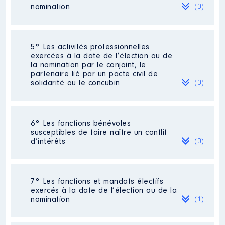
LORRAINE
nomination
(0)
Organisme
: EUROPE ECOLOGIE
LES VERTS LORRAINE │ De :
03/2020 à
Néant
5° Les activités professionnelles
exercées à la date de l’élection ou de
Rémunération ou gratification
la nomination par le conjoint, le
:
partenaire lié par un pacte civil de
solidarité ou le concubin
(0)
Année
Montant
Type
2020
0 €
Net
Néant
2021
0 €
Net
6° Les fonctions bénévoles
2022
0 €
Net
susceptibles de faire naître un conflit
2023
0 €
Net
d’intérêts
(0)
2024
0 €
Net
Néant
7° Les fonctions et mandats électifs
exercés à la date de l’élection ou de la
nomination
(1)
Description
: PRESIDENT