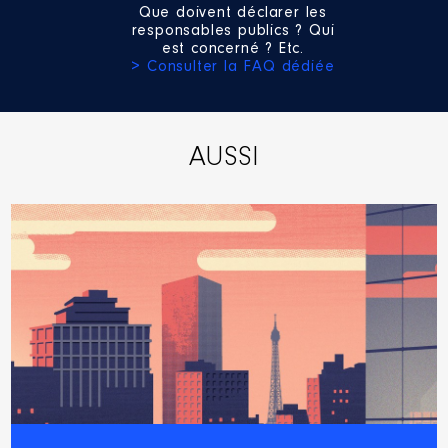
Que doivent déclarer les
Description
: Membre du CA
responsables publics ? Qui
est concerné ? Etc.
Organisme
: Association amicale
> Consulter la FAQ dédiée
des conseillers généraux et
départementaux de Lorraine
(ACGDL) │ De : 09/2021 à
Rémunération ou gratification
AUSSI
:
Année
Montant
Type
2021
0 €
Net
2022
0 €
Net
2023
0 €
Net
2024
0 €
Net