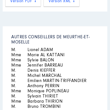
Version PDF
Version XML
Organisme
: Conseil
d’administration du Service
départemental d’incendie et de
secours (SDIS 54) │ De : 07/2021
à
Rémunération ou gratification
AUTRES CONSEILLERS DE MEURTHE-ET-
:
MOSELLE
M.
Lionel ADAM
Année
Montant
Type
Mme
Marie AL KATTANI
2021
0 €
Net
Mme
Sylvie BALON
2022
0 €
Net
Mme
Jennifer BARREAU
2023
0 €
Net
M.
Denis KIEFFER
2024
0 €
Net
M.
Michel MARCHAL
M.
Emilien MARTIN-TRIFFANDIER
M.
Anthony PERRIN
Mme
Monique POPLINEAU
M.
Sylvain THIRIET
Mme
Barbara THIRION
M.
Bruno TROMBINI
Description
: Membre du conseil