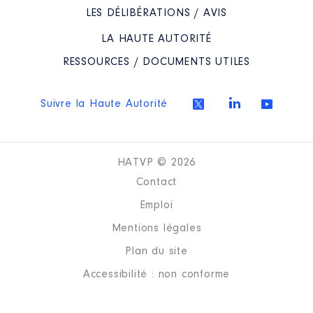
LES DÉLIBÉRATIONS / AVIS
Organisme
: Association Entente
interdépartementale de lutte
LA HAUTE AUTORITÉ
contre les zoonoses (ELIZ) │ De :
09/2021 à
RESSOURCES / DOCUMENTS UTILES
Rémunération ou gratification
:
Suivre la Haute Autorité
Année
Montant
Type
2021
0 €
Net
HATVP © 2026
2022
0 €
Net
2023
0 €
Net
Contact
2024
0 €
Net
Emploi
Mentions légales
Plan du site
Accessibilité : non conforme
Description
: Membre du CA