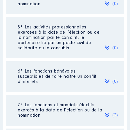
nomination
(0)
Organisme
: Centre Hospitalier
de la Côte Fleurie │ De :
07/2016 à 07/2022
Néant
5° Les activités professionnelles
Rémunération ou gratification
exercées à la date de l’élection ou de
:
la nomination par le conjoint, le
partenaire lié par un pacte civil de
solidarité ou le concubin
(0)
Année
Montant
Type
2016
0 €
Net
2017
0 €
Net
Néant
2018
0 €
Net
6° Les fonctions bénévoles
2019
0 €
Net
susceptibles de faire naître un conflit
2020
0 €
Net
d’intérêts
(0)
2021
0 €
Net
2022
0 €
Net
Néant
7° Les fonctions et mandats électifs
exercés à la date de l’élection ou de la
nomination
(3)