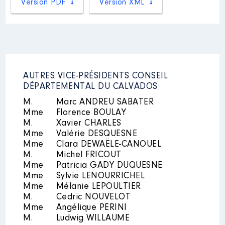
Version PDF
Version XML
Description
: Président
Organisme
: SIVOM du Canton
de Honfleur │ De : 03/2014 à
Mandat
: VICE-PRESIDENT DU
07/2022
CONSEIL DEPARTEMENTAL DU
AUTRES VICE-PRÉSIDENTS CONSEIL
CALVADOS │ de : 03/2014 à
DÉPARTEMENTAL DU CALVADOS
Rémunération ou gratification
06/2021
:
Commentaire : Pour l'année 2021,
M.
Marc ANDREU SABATER
le montant des indemnités
Mme
Florence BOULAY
concerne le premier semestre.
M.
Xavier CHARLES
Année
Montant
Type
Mme
Valérie DESQUESNE
Rémunération ou gratification
2014
0 €
Net
Mme
Clara DEWAËLE-CANOUEL
:
2015
0 €
Net
M.
Michel FRICOUT
2016
0 €
Net
Mme
Patricia GADY DUQUESNE
2017
0 €
Net
Année
Montant
Type
Mme
Sylvie LENOURRICHEL
2018
0 €
Net
Mme
Mélanie LEPOULTIER
2019
0 €
Net
2014
17896 €
Net
M.
Cedric NOUVELOT
2020
0 €
Net
2015
21986 €
Net
Mme
Angélique PERINI
2021
0 €
Net
2016
21368 €
Net
2022
0 €
Net
M.
Ludwig WILLAUME
2017
25714 €
Net