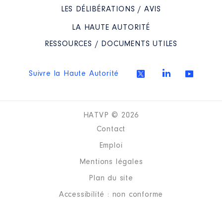
:
LES DÉLIBÉRATIONS / AVIS
LA HAUTE AUTORITÉ
Année
Montant
Type
RESSOURCES / DOCUMENTS UTILES
2016
0 €
Net
2017
0 €
Net
2018
0 €
Net
Suivre la Haute Autorité
2019
0 €
Net
2020
0 €
Net
2021
0 €
Net
HATVP © 2026
Contact
Emploi
Mentions légales
Description
: Membre
Plan du site
représentant le Département
auprès de l'Association
Accessibilité : non conforme
Organisme
: Association
Calvados Attractivité │ De :