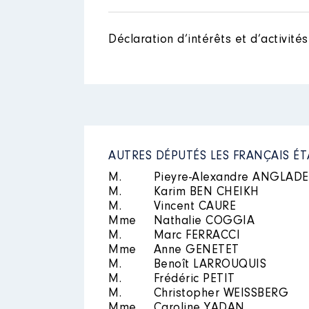
Description des autres activit
des Antonins (Liban)SOS Expat Fra
Déclaration d’intérêts et d’activités
Nom
Description
: Khelloqi Sofia
: Présidente
Commentaire : FédérPation des b
Description des autres activit
Organisme
: La FIBRE │ De : 0
Rémunération ou gratificatio
Nom
: Webert Vera
AUTRES DÉPUTÉS LES FRANÇAIS ÉT
Année
Montant
Description des autres activité
M.
Pieyre-Alexandre ANGLADE
M.
Karim BEN CHEIKH
2024
0 €
M.
Vincent CAURE
Mme
Nathalie COGGIA
M.
Marc FERRACCI
Mme
Anne GENETET
M.
Benoît LARROUQUIS
M.
Frédéric PETIT
M.
Christopher WEISSBERG
Description
: Présidente
Mme
Caroline YADAN
Commentaire : Lutte contre la f