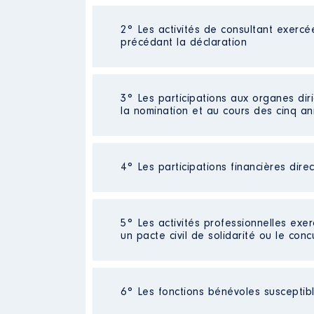
Néant
2° Les activités de consultant exercé
précédant la déclaration
Néant
3° Les participations aux organes dir
la nomination et au cours des cinq a
4° Les participations financières dire
Description
: Présidente
Commentaire : Coopération déce
Organisme
: La Francilienne In
Société
: SAS EKOKLEAN ON DE
5° Les activités professionnelles exer
un pacte civil de solidarité ou le conc
Rémunération ou gratificatio
Evaluation
: 10000 € │ Nombre de 
Rémunération ou gratification 
Année
Montant
Néant
6° Les fonctions bénévoles susceptible
Contrôle d'une activité de cons
2021
0 €