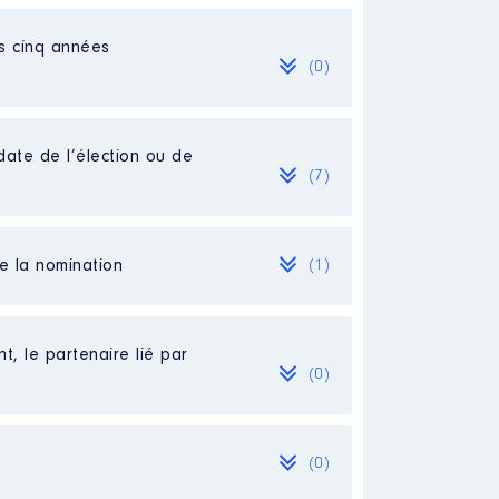
es cinq années
(0)
date de l’élection ou de
(7)
de la nomination
(1)
[Activité conservée]
t, le partenaire lié par
(0)
(0)