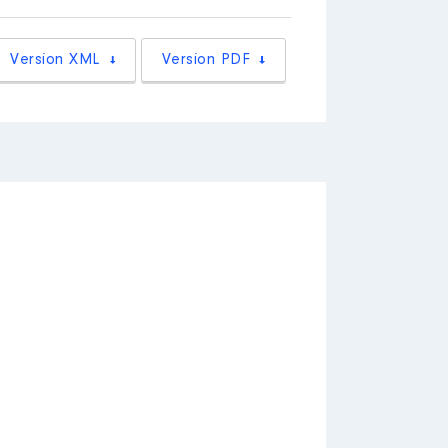
 Enseignant chercheur université
Version XML
Version PDF
[Activité conservée]
ts
│ Employeur : Khelloqi Sofia
[Activité conservée]