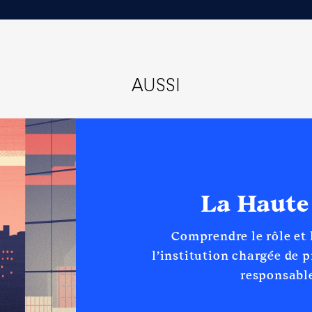
rancophone │ De : 07/2023 à
n
:
AUSSI
Type
Net
Net
La Haute
Comprendre le rôle et
 de Développement │ De : 06/2018 à 06/2022
l’institution chargée de 
responsable
n
:
Type