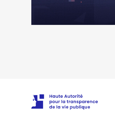
2018
0 €
2019
0 €
2020
0 €
2021
0 €
2022
0 €
Description
: Présidente
Organisme
: Section Française
Rémunération ou gratificatio
Année
Montant
2023
0 €
2024
0 €