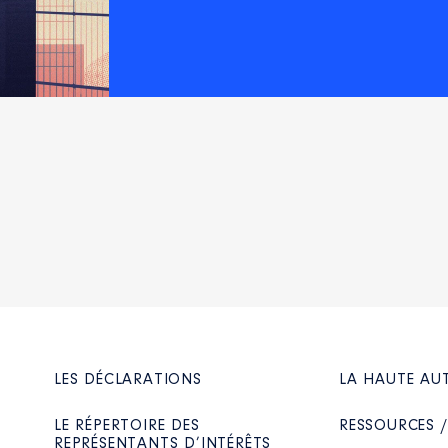
Net
Net
Net
Net
Net
 de l'Assemblée Parlementaire de la Francophonie │ De : 03/
n
:
LES DÉCLARATIONS
LA HAUTE AU
Type
Net
LE RÉPERTOIRE DES
RESSOURCES 
Net
REPRÉSENTANTS D’INTÉRÊTS