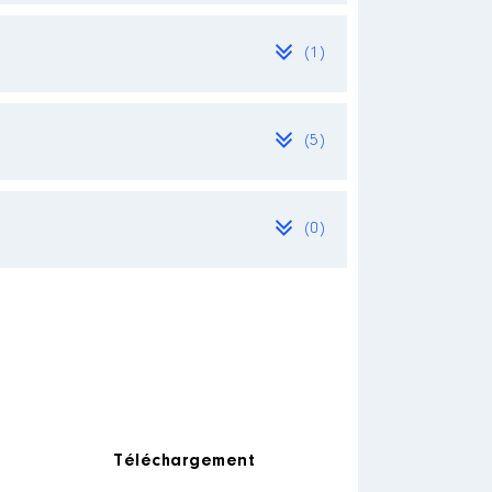
(1)
(5)
[Activité conservée]
(0)
Téléchargement