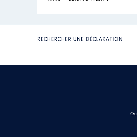
Organisme
: Institut Doctorium
Rémunération ou gratificatio
Année
Montant
RECHERCHER UNE DÉCLARATION
2018
0 €
2019
0 €
2020
0 €
2021
0 €
2022
0 €
2023
0 €
2024
0 €
Qu
Description
: Présidente
Commentaire : Maison d'édition a