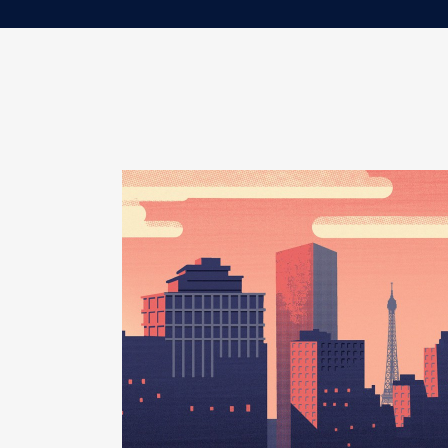
Organisme
: Histoire d'Etre F
Rémunération ou gratificatio
Année
Montant
2023
0 €
2024
0 €
Description
: Administrateur
Organisme
: Agence Française
Rémunération ou gratificatio
Année
Montant