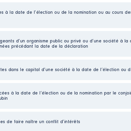
es à la date de l’élection ou de la nomination ou au cours d
igeants d’un organisme public ou privé ou d’une société à la 
nnées précédant la date de la déclaration
ctes dans le capital d’une société à la date de l’élection ou 
ntralisée
ternationale │ De : 01/2021 à
MAND
cées à la date de l’élection ou de la nomination par le conjoin
ubin
n
:
parts détenues : 20 │ Pourcentage du capital détenu : 1 %
au cours de l’année précédente
: 0
Type
s de faire naître un conflit d’intérêts
eil
: Non
Net