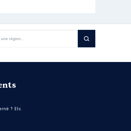
ents
rné ? Etc.
[Activité conservée]