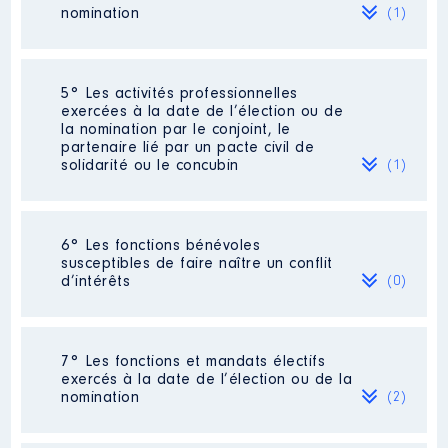
Commentaire : SCI [Données non
2022
0 €
Net
nomination
(1)
publiées]
2023
0 €
Net
2024
0 €
Net
Organisme
: SCI [Données non
publiées] │ De : 03/2018 à
Société
: SCI [Données non publiées]
5° Les activités professionnelles
06/2024
Commentaire : Pas de rémunération
exercées à la date de l’élection ou de
[Données non publiées]
la nomination par le conjoint, le
Rémunération ou gratification
partenaire lié par un pacte civil de
:
Evaluation
: 600000 € │ Nombre de
solidarité ou le concubin
(1)
parts détenues : 48462 │ Pourcentage
du capital détenu : 50 %
Année
Montant
Type
Rémunération ou gratification au
Activité professionnelle
:
2018
0 €
Net
6° Les fonctions bénévoles
cours de l’année précédente
: 0
Professeure agrégée du second degré
2019
0 €
Net
susceptibles de faire naître un conflit
[Données non publiées]
2020
0 €
Net
d’intérêts
(0)
Contrôle d'une activité de conseil
:
2021
0 €
Net
Non
Employeur
: Université de Tours
2022
0 €
Net
2023
0 €
Net
Néant
2024
0 €
Net
7° Les fonctions et mandats électifs
exercés à la date de l’élection ou de la
nomination
(2)
[Activité conservée]