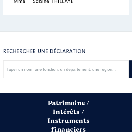
Mme
Sabine THILLAYE
Rémunération ou gratification
:
Année
Montant
Type
2017
35 000 €
Net
2018
70 000 €
Net
RECHERCHER UNE DÉCLARATION
2019
71 104 €
Net
2020
70 773 €
Net
2021
70 676 €
Net
2022
72 279 €
Net
2023
73 698 €
Net
2024
37 000 €
Net
Patrimoine /
Intérêts /
Instruments
financiers