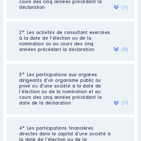
cours des cinq années précédant la
déclaration
(1)
2° Les activités de consultant exercées
Description
: Enseignant-
à la date de l’élection ou de la
Chercheur
nomination ou au cours des cinq
Commentaire : Départ à la
années précédant la déclaration
(0)
retraite le 31 décembre 2021
Employeur
: IUT de Bordeaux
(ministere de l'enseignement
Néant
3° Les participations aux organes
supérieur et de la recherche) │
dirigeants d’un organisme public ou
De : 01/2019 à 06/2024
privé ou d’une société à la date de
l’élection ou de la nomination et au
Rémunération ou gratification
cours des cinq années précédant la
:
date de la déclaration
(1)
Année
Montant
Type
2019
20 781 €
Net
4° Les participations financières
Description
: Co-gérant
2020
23 645 €
Net
directes dans le capital d’une société à
[Activité conservée]
2021
24 000 €
Net
la date de l’élection ou de la