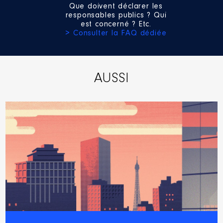
Que doivent déclarer les
Organisme
: Centre hospitalier
responsables publics ? Qui
de Plaisir │ De : 01/2018 à
est concerné ? Etc.
> Consulter la FAQ dédiée
Rémunération ou gratification
:
Année
Montant
Type
AUSSI
2018
0 €
Net
2019
0 €
Net
2020
0 €
Net
2021
0 €
Net
2022
0 €
Net