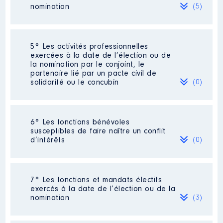
intercommunal en sommeil depuis
nomination
(5)
la reprise de compétence par la
CASQY, aucune indemnité depuis
2018
Société
: Air Liquide
5° Les activités professionnelles
Organisme
: SICSP │ De :
Commentaire : la somme mentionnée
exercées à la date de l’élection ou de
01/2016 à
concerne toutes les actions,
la nomination par le conjoint, le
obligations et OPC actions détenues
partenaire lié par un pacte civil de
Rémunération ou gratification
(soit 5, déclarées ci dessus et ci après
solidarité ou le concubin
(0)
:
avec le montant 0)
Evaluation
: 2953 € │ Nombre de
Année
Montant
Type
parts détenues : 22
Néant
6° Les fonctions bénévoles
2016
5 839 €
Net
susceptibles de faire naître un conflit
Rémunération ou gratification au
2017
5 839 €
Net
d’intérêts
(0)
cours de l’année précédente
:
2018
0 €
Net
71,30 (moins 12,34 de prélèv sociaux
2019
0 €
Net
moins 39 de droits de garde) = 19,96
2020
0 €
Net
Néant
2021
0 €
Net
7° Les fonctions et mandats électifs
2022
0 €
Net
exercés à la date de l’élection ou de la
Société
: [Données non publiées]
nomination
(3)
Commentaire : cf supra 19,96 pour 5
titres