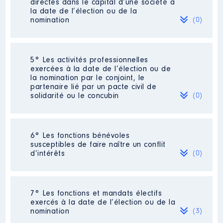
directes dans le capital d’une société à
la date de l’élection ou de la
nomination
(0)
Description
: RESPONSABLE RH
Néant
Employeur
: RANDSTAD ONSITE
5° Les activités professionnelles
│ De : 04/2018 à 12/2020
exercées à la date de l’élection ou de
la nomination par le conjoint, le
Rémunération ou gratification
partenaire lié par un pacte civil de
:
solidarité ou le concubin
(0)
Année
Montant
Type
Néant
6° Les fonctions bénévoles
2018
1900 €
Net
susceptibles de faire naître un conflit
2019
1950 €
Net
d’intérêts
(0)
2020
1950 €
Net
Néant
7° Les fonctions et mandats électifs
exercés à la date de l’élection ou de la
nomination
(3)