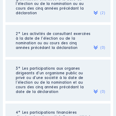
l’élection ou de la nomination ou au
cours des cinq années précédant la
déclaration
(2)
2° Les activités de consultant exercées
Description
: DRH
à la date de l’élection ou de la
nomination ou au cours des cinq
Employeur
: REM SICOCONEX │
années précédant la déclaration
(0)
De : 10/2016 à 03/2018
Rémunération ou gratification
:
Néant
3° Les participations aux organes
dirigeants d’un organisme public ou
privé ou d’une société à la date de
Année
Montant
Type
l’élection ou de la nomination et au
cours des cinq années précédant la
2016
2000 €
Net
date de la déclaration
(0)
2017
2693 €
Net
2018
2500 €
Net
Néant
4° Les participations financières