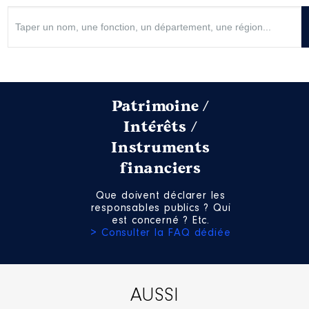
2021
15 816 €
Net
Patrimoine /
Intérêts /
Instruments
financiers
Que doivent déclarer les
responsables publics ? Qui
est concerné ? Etc.
> Consulter la FAQ dédiée
AUSSI