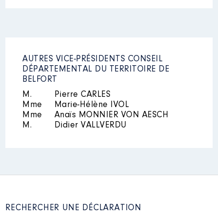
charge du personnel │ de :
07/2020 à 12/2020
Rémunération ou gratification
:
AUTRES VICE-PRÉSIDENTS CONSEIL
Année
Montant
Type
DÉPARTEMENTAL DU TERRITOIRE DE
BELFORT
2020
1168 €
Net
M.
Pierre CARLES
Mme
Marie-Hélène IVOL
Mme
Anaïs MONNIER VON AESCH
M.
Didier VALLVERDU
Mandat
: Vice-Présidente Grand
Belfort │ de : 01/2021 à 12/2021
Rémunération ou gratification
:
RECHERCHER UNE DÉCLARATION
Année
Montant
Type