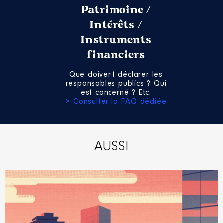
Patrimoine /
Intérêts /
Instruments
Description
: aministrateur
financiers
Organisme
: SEM
Aménagement77 │ De : 09/2021
Que doivent déclarer les
à
responsables publics ? Qui
est concerné ? Etc.
Rémunération ou gratification
> Consulter la FAQ dédiée
:
Année
Montant
Type
AUSSI
2021
0 €
Net
2022
0 €
Net