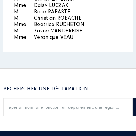
2021
0 €
Net
Mme
Daisy LUCZAK
2022
0 €
Net
M.
Brice RABASTE
M.
Christian ROBACHE
Mme
Beatrice RUCHETON
M.
Xavier VANDERBISE
Mme
Véronique VEAU
Description
: logement social
Organisme
: LOGYRIS │ De :
09/2021 à
Rémunération ou gratification
:
RECHERCHER UNE DÉCLARATION
Année
Montant
Type
2021
0 €
Net
2022
0 €
Net