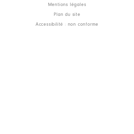
Mentions légales
Année
Montant
Type
Plan du site
2021
0 €
Net
Accessibilité : non conforme
2022
0 €
Net
Description
: administrateur
Organisme
: Association Paris
Entreprise │ De : 06/2021 à
Rémunération ou gratification
:
Année
Montant
Type
2021
0 €
Net