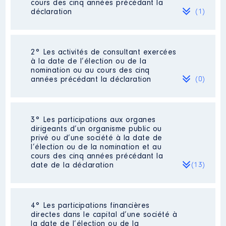
cours des cinq années précédant la
déclaration
(1)
2° Les activités de consultant exercées
Description
: président
à la date de l’élection ou de la
nomination ou au cours des cinq
Employeur
: DES LIS CHOCOLAT
années précédant la déclaration
(0)
│ De : 01/2020 à 06/2021
Rémunération ou gratification
:
Néant
3° Les participations aux organes
dirigeants d’un organisme public ou
privé ou d’une société à la date de
Année
Montant
Type
l’élection ou de la nomination et au
cours des cinq années précédant la
2020
26 000 €
Net
date de la déclaration
(13)
2021
27 057 €
Net
4° Les participations financières
Description
: Président
directes dans le capital d’une société à
Commentaire : organisme public
la date de l’élection ou de la