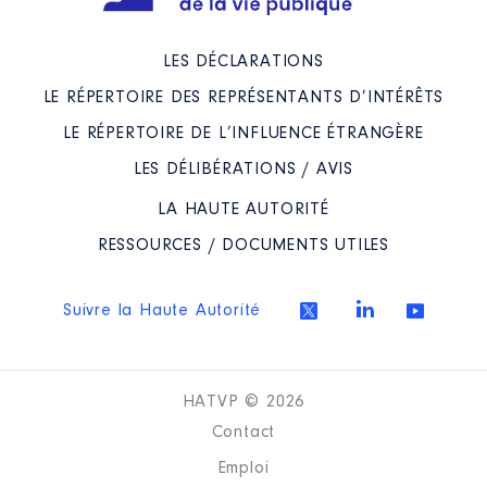
à
Rémunération ou gratification
LES DÉCLARATIONS
:
LE RÉPERTOIRE DES REPRÉSENTANTS D’INTÉRÊTS
Année
Montant
Type
LE RÉPERTOIRE DE L’INFLUENCE ÉTRANGÈRE
2021
0 €
Net
LES DÉLIBÉRATIONS / AVIS
2022
0 €
Net
LA HAUTE AUTORITÉ
RESSOURCES / DOCUMENTS UTILES
Suivre la Haute Autorité
Description
: administrateur
Organisme
: Association SOLIHA
HATVP © 2026
│ De : 06/2021 à
Contact
Rémunération ou gratification
:
Emploi