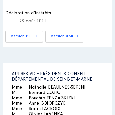
:
Déclaration d’intérêts
Année
Montant
Type
29 août 2021
2021
0 €
Net
2022
0 €
Net
Version PDF
Version XML
Description
: logt social
AUTRES VICE-PRÉSIDENTS CONSEIL
Organisme
: SA HLM Foyers de
DÉPARTEMENTAL DE SEINE-ET-MARNE
Seine-et-Marne │ De : 06/2021 à
Mme
Nathalie BEAULNES-SERENI
Rémunération ou gratification
M.
Bernard COZIC
:
Mme
Bouchra FENZAR-RIZKI
Mme
Anne GBIORCZYK
Année
Montant
Type
Mme
Sarah LACROIX
M.
Olivier LAVENKA