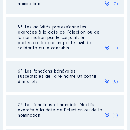
d'HLM , rattaché au
nomination
(2)
département77
Organisme
: HABITAT77 │ De :
06/2018 à 06/2021
Société
: 3J FINANCE
5° Les activités professionnelles
Commentaire : holding familial
exercées à la date de l’élection ou de
Rémunération ou gratification
détenant DES LIS CHOCOLAT
la nomination par le conjoint, le
:
partenaire lié par un pacte civil de
Evaluation
: 950000 € │ Nombre de
solidarité ou le concubin
(1)
parts détenues : 90 │ Pourcentage du
Année
Montant
Type
capital détenu : 90 %
2018
0 €
Net
Rémunération ou gratification au
Activité professionnelle
:
2019
0 €
Net
6° Les fonctions bénévoles
cours de l’année précédente
: 0
pharmacien
2020
0 €
Net
susceptibles de faire naître un conflit
2021
0 €
Net
d’intérêts
(0)
Employeur
: Pharmacie [Données non
publiées] à Le Mée sur Seine
Société
: SCI [Données non publiées]
Commentaire : SCI [Données non
Néant
publiées]
7° Les fonctions et mandats électifs
exercés à la date de l’élection ou de la
Evaluation
: 450000 € │ Nombre de
nomination
(1)
parts détenues : 99 │ Pourcentage du
Description
: administrateur
capital détenu : 99 %