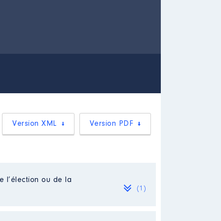
Version XML
Version PDF
e l’élection ou de la
(1)