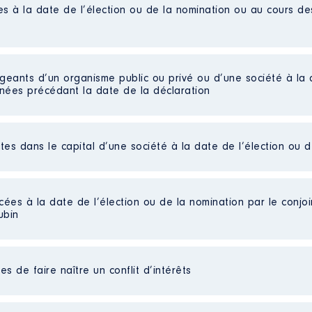
es à la date de l’élection ou de la nomination ou au cours d
artemental
/2018 à
n
:
igeants d’un organisme public ou privé ou d’une société à la 
nnées précédant la date de la déclaration
Type
Net
Net
ctes dans le capital d’une société à la date de l’élection ou 
temental
Net
Net
017 à
Net
Net
cées à la date de l’élection ou de la nomination par le conjoin
n
:
ubin
Type
seure
Net
s de faire naître un conflit d’intérêts
Net
Net
Net