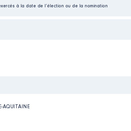
Net
exercés à la date de l’élection ou de la nomination
Net
Net
l
018 à
n
:
Type
Net
E-AQUITAINE
Net
Net
Net
Net