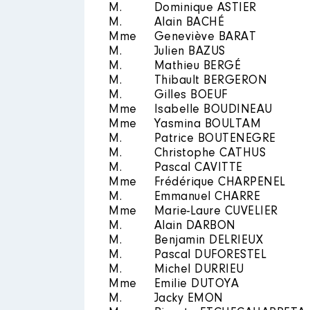
2023
0 €
M.
Dominique ASTIER
M.
Alain BACHÉ
Mme
Geneviève BARAT
M.
Julien BAZUS
M.
Mathieu BERGÉ
M.
Thibault BERGERON
M.
Gilles BOEUF
Mme
Isabelle BOUDINEAU
Mme
Yasmina BOULTAM
M.
Patrice BOUTENEGRE
M.
Christophe CATHUS
M.
Pascal CAVITTE
Mme
Frédérique CHARPENEL
M.
Emmanuel CHARRE
Mme
Marie-Laure CUVELIER
M.
Alain DARBON
M.
Benjamin DELRIEUX
M.
Pascal DUFORESTEL
M.
Michel DURRIEU
Mme
Emilie DUTOYA
M.
Jacky EMON