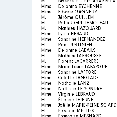
M.
Bixente ETCHEÇAHARRETA
Mme
Delphine EYCHENNE
Mme
Edwige GAGNEUR
M.
Jérôme GUILLEM
M.
Patrick GUILLEMOTEAU
M.
Mathieu HAZOUARD
Mme
Lydia HERAUD
Mme
Sandrine HERNANDEZ
M.
Rémi JUSTINIEN
Mme
Delphine LABAILS
M.
Mathieu LABROUSSE
M.
Florent LACARRERE
Mme
Marie-Laure LAFARGUE
Mme
Sandrine LAFFORE
Mme
Colette LANGLADE
Mme
Nathalie LANZI
Mme
Nathalie LE YONDRE
Mme
Virginie LEBRAUD
M.
Étienne LEJEUNE
Mme
Joëlle MARIE-REINE SCIARD
M.
Frédéric MELLIER
Mme
Françoise MESNARD