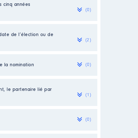
es cinq années
(0)
date de l’élection ou de
(2)
de la nomination
(0)
t, le partenaire lié par
(1)
(0)