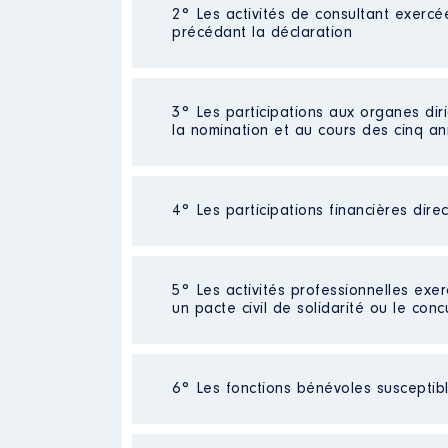
2° Les activités de consultant exercé
Description
: Coordinateur dep
précédant la déclaration
Employeur
: P.C.F 17 │ De : 06
Rémunération ou gratificatio
Néant
3° Les participations aux organes dir
la nomination et au cours des cinq a
Année
Montant
2018
15 988 €
2019
28 593 €
4° Les participations financières dire
Description
: Secrétaire dépar
2020
29 836 €
2021
29 836 €
Organisme
: P.C.F │ De : 01/2
2022
29 836 €
Néant
2023
2 486 €
5° Les activités professionnelles exer
Rémunération ou gratificatio
un pacte civil de solidarité ou le conc
Année
Montant
Activité professionnelle
: Profes
2017
0 €
6° Les fonctions bénévoles susceptible
2018
0 €
Employeur
: Rectorat de Poitiers
2019
0 €
2020
0 €