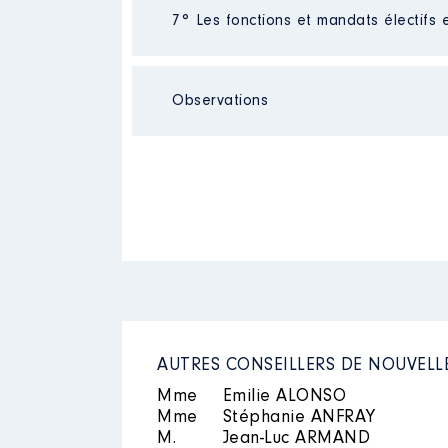
Néant
2021
0 €
7° Les fonctions et mandats électifs 
2022
0 €
2023
0 €
Néant
Observations
Néant
Description
: Conseiller nationa
Organisme
: P.C.F │ De : 01/2
Rémunération ou gratificatio
Année
Montant
2018
0 €
AUTRES CONSEILLERS DE NOUVELL
2019
0 €
Mme
Emilie ALONSO
2020
0 €
2021
0 €
Mme
Stéphanie ANFRAY
2022
0 €
M.
Jean-Luc ARMAND