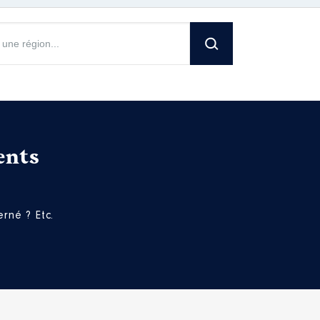
ents
rné ? Etc.