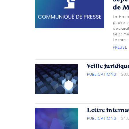
de M
La Haut
publie s
déclarat
sept me
Lecornu.
PRESSE
Veille juridiqu
PUBLICATIONS
28.
Lettre interna
PUBLICATIONS
24.