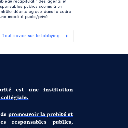
ableau récapitulatif des agents et
esponsables publics soumis à un
ontrôle déontologique dans le cadre
une mobilité public/privé
Tout savoir sur le lobbying
rité est
une institution
collégiale.
 de
promouvoir la probité et
des responsables publics
,