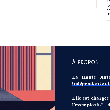
T
r
c
d’
À PROPOS
La Haute Auto
indépendante et 
Elle est chargée
l’exemplarité 