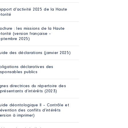
apport d’activité 2025 de la Haute
torité
ochure : les missions de la Haute
torité (version française –
eptembre 2025)
uide des déclarations (janvier 2025)
bligations déclaratives des
esponsables publics
gnes directrices du répertoire des
présentants d’intérêts (2023)
uide déontologique II – Contrôle et
évention des conflits d’intérêts
ersion à imprimer)