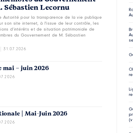
. Sébastien Lecornu
R
Au
e Autorité pour la transparence de la vie publique
ur son site internet, à l'issue de leur contrôle, les
ions d’intérêts et de situation patrimoniale de
Br
Au
mbres du Gouvernement de M. Sébastien
s
31.07.2026
G
e mai – juin 2026
O
r
07.2026
Li
re
G
tionale | Mai-Juin 2026
pr
(v
07.2026