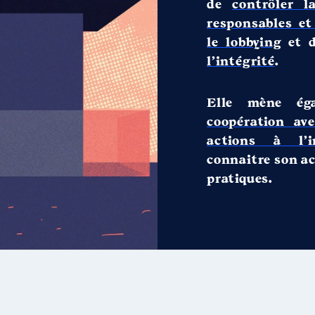
de
contrôler l
responsables et
le lobbying
et 
l’intégrité
.
Elle mène é
coopération ave
actions à l’in
connaitre son ac
pratiques.