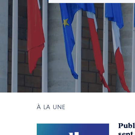
À LA UNE
Publ
sept