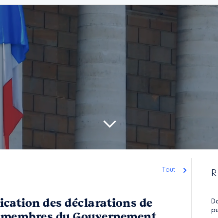
Tout
R
ication des déclarations de
Do
pu
 membres du Gouvernement