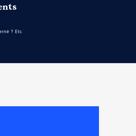
ents
rné ? Etc.