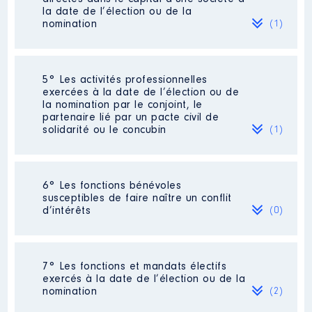
[Activité conservée]
2020
44 022 €
Net
la date de l’élection ou de la
Organisme
:
2021
44 325 €
Net
nomination
(1)
AgencededeveloppementdelaNormandie
2022
17 095 €
Net
│ De : 04/2016 à
Rémunération ou gratification
Société
: Renascitur
5° Les activités professionnelles
:
exercées à la date de l’élection ou de
Evaluation
: 1000 € │ Nombre de
la nomination par le conjoint, le
parts détenues : 100 │ Pourcentage
partenaire lié par un pacte civil de
Année
Montant
Type
du capital détenu : 100 %
solidarité ou le concubin
(1)
2016
0 €
Net
Rémunération ou gratification au
2017
0 €
Net
cours de l’année précédente
: n.a :
2018
0 €
Net
société créée en 2024 pas encore de
Activité professionnelle
: Directrice
2019
0 €
Net
6° Les fonctions bénévoles
rémunération perçue
[Données non publiées]
2020
0 €
Net
susceptibles de faire naître un conflit
2021
0 €
Net
d’intérêts
(0)
Contrôle d'une activité de conseil
:
Employeur
: Hilti France
2022
0 €
Net
Non
2023
0 €
Net
2024
0 €
Net
Néant
7° Les fonctions et mandats électifs
exercés à la date de l’élection ou de la
nomination
(2)