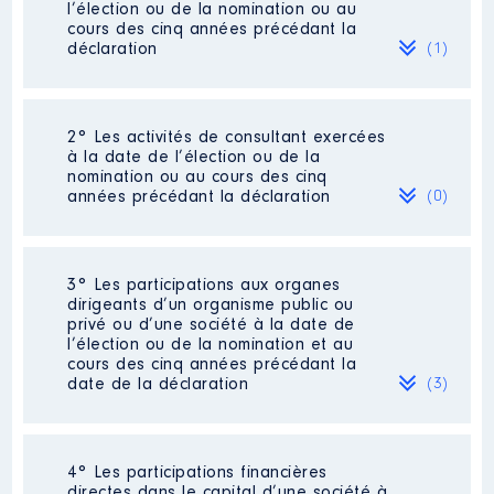
l’élection ou de la nomination ou au
cours des cinq années précédant la
déclaration
(1)
2° Les activités de consultant exercées
Description
: Assistant
à la date de l’élection ou de la
parlmentaire
nomination ou au cours des cinq
Commentaire : Suite élection juin
années précédant la déclaration
(0)
2022 en tant que député à
l'Assemblée Nationale demande
de mise en disponibilité au
parlement européen
Néant
3° Les participations aux organes
dirigeants d’un organisme public ou
Employeur
: Parlement Européen
privé ou d’une société à la date de
│ De : 09/2019 à 06/2022
l’élection ou de la nomination et au
cours des cinq années précédant la
Rémunération ou gratification
date de la déclaration
(3)
:
Année
Montant
Type
4° Les participations financières
Description
: Administrateur
2019
15 071 €
Net
directes dans le capital d’une société à