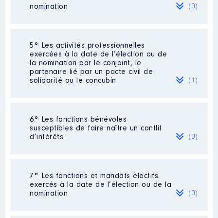
2019
22 193 €
Net
nomination
(0)
2020
22 800 €
Net
2021
12 974 €
Net
Néant
5° Les activités professionnelles
exercées à la date de l’élection ou de
la nomination par le conjoint, le
partenaire lié par un pacte civil de
solidarité ou le concubin
(1)
Activité professionnelle
: Professeur
6° Les fonctions bénévoles
de collège
susceptibles de faire naître un conflit
d’intérêts
(0)
Employeur
: EDUCATION NATIOANLE
Néant
7° Les fonctions et mandats électifs
exercés à la date de l’élection ou de la
nomination
(0)