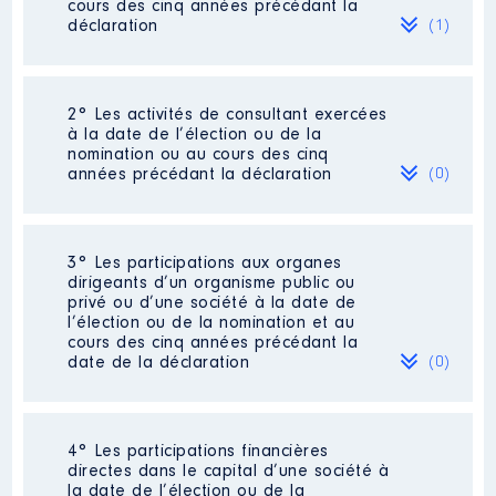
cours des cinq années précédant la
déclaration
(1)
2° Les activités de consultant exercées
Description
: Commercial
à la date de l’élection ou de la
Commentaire : Pour 2021 le total
nomination ou au cours des cinq
est fait jusqu'au 01/08/2021La
années précédant la déclaration
(0)
rémunération varie en fonction
des commissions obtenues d'une
année sur l'autre.
Néant
3° Les participations aux organes
Employeur
: Tropic Services
dirigeants d’un organisme public ou
Industrie │ De : 11/2016 à
privé ou d’une société à la date de
l’élection ou de la nomination et au
Rémunération ou gratification
cours des cinq années précédant la
:
date de la déclaration
(0)
Année
Montant
Type
Néant
2016
2 421 €
Net
4° Les participations financières
2017
35 773 €
Net
directes dans le capital d’une société à
2018
36 717 €
Net
la date de l’élection ou de la