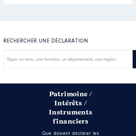
2021
0 €
Net
2022
0 €
Net
RECHERCHER UNE DÉCLARATION
Description
: Membre Conseil
Administration
Commentaire : Reconduite au
sein du CA du GIP pour ce
mandat 2021-2028.
Organisme
: GIP de l'Isle Briand
Patrimoine /
│ De : 01/2016 à
Intérêts /
Rémunération ou gratification
Instruments
:
financiers
Année
Montant
Type
Que doivent déclarer les