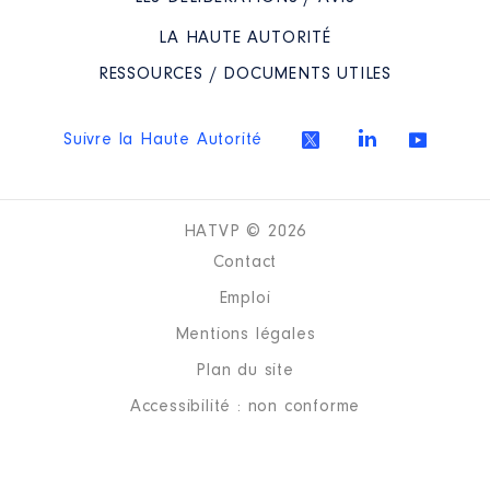
2028
LA HAUTE AUTORITÉ
Organisme
: SEM Mauges
Energie │ De : 06/2018 à
RESSOURCES / DOCUMENTS UTILES
Rémunération ou gratification
:
Suivre la Haute Autorité
Année
Montant
Type
2018
0 €
Net
HATVP © 2026
2019
0 €
Net
Contact
2020
0 €
Net
2021
0 €
Net
Emploi
2022
0 €
Net
Mentions légales
Plan du site
Accessibilité : non conforme
Description
: Membre Conseil