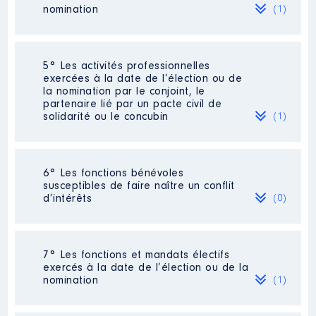
ces fonctions pour ce mandat
nomination
(1)
2021-2028
Organisme
: EPMS de l'ANJOU │
De : 01/2016 à
Société
: SCI [Données non publiées]
5° Les activités professionnelles
exercées à la date de l’élection ou de
Rémunération ou gratification
Evaluation
: 6000 € │ Nombre de
la nomination par le conjoint, le
:
parts détenues : 12 │ Pourcentage du
partenaire lié par un pacte civil de
capital détenu : 14 %
solidarité ou le concubin
(1)
Année
Montant
Type
Rémunération ou gratification au
cours de l’année précédente
:
2016
0 €
Net
Aucune rémunération à ce jour. La SCI
Activité professionnelle
: Agriculteur-
2017
0 €
Net
6° Les fonctions bénévoles
ne génère aucun bénéfice pour le
Eleveur retraité
2018
0 €
Net
susceptibles de faire naître un conflit
moment
Commentaire : [Données non publiées]
2019
0 €
Net
d’intérêts
(0)
2020
0 €
Net
Employeur
: Néant
2021
0 €
Net
2022
0 €
Net
Néant
7° Les fonctions et mandats électifs
exercés à la date de l’élection ou de la
nomination
(1)