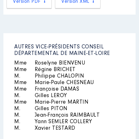
Version PDF
Version XML
Description
: Membre Conseil
Administration
Commentaire : Reconduite au
AUTRES VICE-PRÉSIDENTS CONSEIL
sein du CA pour ce mandat 2021-
DÉPARTEMENTAL DE MAINE-ET-LOIRE
2028
Mme
Roselyne BIENVENU
Organisme
: GIP Terra Botanica
Mme
Régine BRICHET
│ De : 01/2016 à
M.
Philippe CHALOPIN
Rémunération ou gratification
Mme
Marie-Paule CHESNEAU
:
Mme
Françoise DAMAS
M.
Gilles LEROY
Mme
Marie-Pierre MARTIN
Année
Montant
Type
M.
Gilles PITON
2016
0 €
Net
M.
Jean-François RAIMBAULT
2017
0 €
Net
M.
Yann SEMLER COLLERY
2018
0 €
Net
M.
Xavier TESTARD
2019
0 €
Net
2020
0 €
Net