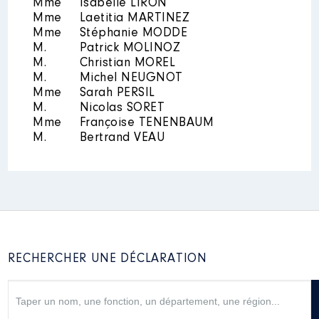
:
Mme
Isabelle LIRON
Mme
Laetitia MARTINEZ
Année
Montant
Type
Mme
Stéphanie MODDE
Année
Montant
Type
M.
Patrick MOLINOZ
2021
7 603 €
Net
M.
Christian MOREL
2023
0 €
Net
2022
15 606 €
Net
M.
Michel NEUGNOT
2024
0 €
Net
2023
15 992 €
Net
2025
0 €
Net
Mme
Sarah PERSIL
2024
15 990 €
Net
M.
Nicolas SORET
2025
10 805 €
Net
Mme
Françoise TENENBAUM
M.
Bertrand VEAU
RECHERCHER UNE DÉCLARATION