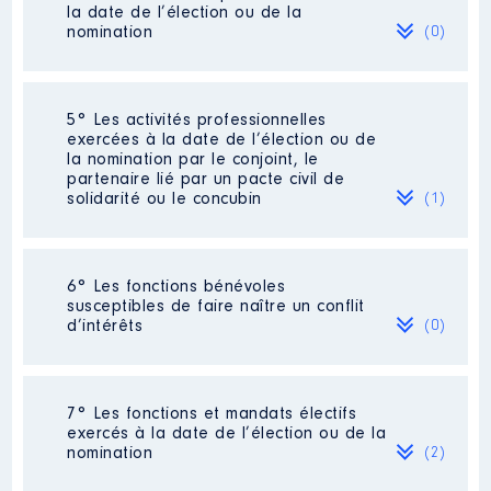
la date de l’élection ou de la
2025
19 437 €
Net
Organisme
: Régie ARDEA │ De
nomination
(0)
: 07/2021 à
Rémunération ou gratification
:
Néant
5° Les activités professionnelles
exercées à la date de l’élection ou de
la nomination par le conjoint, le
Année
Montant
Type
Description
: Formatrice
partenaire lié par un pacte civil de
solidarité ou le concubin
(1)
2021
0 €
Net
Employeur
: CNFPT BFC │ De :
2022
0 €
Net
01/2021 à 12/2022
2023
0 €
Net
2024
0 €
Net
Rémunération ou gratification
Activité professionnelle
: Chirurgien-
2025
0 €
Net
6° Les fonctions bénévoles
:
Dentiste
susceptibles de faire naître un conflit
d’intérêts
(0)
Employeur
: MUTUALITE FRANCAISE
Année
Montant
Type
COMTOISE
2021
1 129 €
Net
Néant
2022
1 238 €
Net
7° Les fonctions et mandats électifs
exercés à la date de l’élection ou de la
Description
: Membre du CA
nomination
(2)
Organisme
: BFC TOURISME │