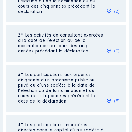
l’élection ou de la nomination ou au
cours des cinq années précédant la
déclaration
(2)
2° Les activités de consultant exercées
Description
: Attaché territorial
à la date de l’élection ou de la
nomination ou au cours des cinq
Employeur
: Communauté
années précédant la déclaration
(0)
urbaine Grand Besançon
Métropole │ De : 11/2019 à
Rémunération ou gratification
Néant
3° Les participations aux organes
:
dirigeants d’un organisme public ou
privé ou d’une société à la date de
l’élection ou de la nomination et au
Année
Montant
Type
cours des cinq années précédant la
date de la déclaration
(3)
2019
23 926 €
Net
2020
24 418 €
Net
2021
25 362 €
Net
2022
24 883 €
Net
2023
27 105 €
Net
4° Les participations financières
Description
: Membre du CA
2024
27 259 €
Net
directes dans le capital d’une société à