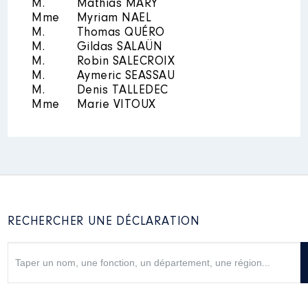
M.
Mathias MARY
Mme
Myriam NAEL
M.
Thomas QUÉRO
M.
Gildas SALAÜN
M.
Robin SALECROIX
M.
Aymeric SEASSAU
M.
Denis TALLEDEC
Mme
Marie VITOUX
RECHERCHER UNE DÉCLARATION