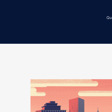
Commentaire : [Données non pub
Employeur
: Ministère de l éco
Qu
Rémunération ou gratificatio
Année
Montant
2024
64 152 €