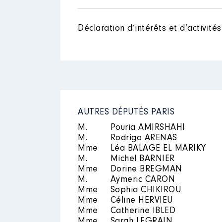
Nom
: VEY Alexandre
Année
Montant
Description des autres activités
2022
52 749 €
Déclaration d’intérêts et d’activités
suivi de la commission affaire
2023
62 727 €
Description
: Droits d auteur
AUTRES DÉPUTÉS PARIS
Commentaire : Droits d auteur p
M.
Pouria AMIRSHAHI
Employeur
: Le cherche midi ed
M.
Rodrigo ARENAS
Mme
Léa BALAGE EL MARIKY
Rémunération ou gratificatio
M.
Michel BARNIER
Mme
Dorine BREGMAN
Année
Montant
M.
Aymeric CARON
Mme
Sophia CHIKIROU
Mme
Céline HERVIEU
Mme
Catherine IBLED
Mme
Sarah LEGRAIN