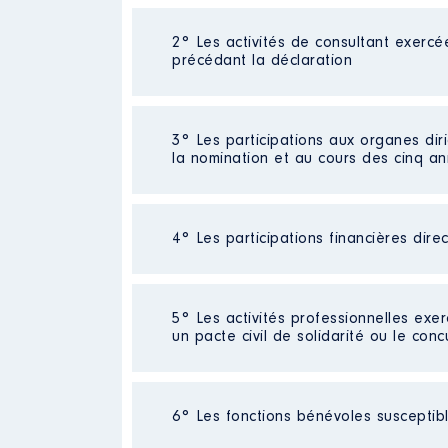
2° Les activités de consultant exercé
Description
: Secrétaire d état
précédant la déclaration
responsable
Employeur
: Ministère de l éco
Néant
3° Les participations aux organes dir
Rémunération ou gratificatio
la nomination et au cours des cinq a
Année
Montant
Néant
2020
41 991 €
4° Les participations financières dire
2021
97 548 €
2022
40 645 €
Société
: SC Mont d'arbois
5° Les activités professionnelles exer
Commentaire : [Données non publi
un pacte civil de solidarité ou le conc
Evaluation
: 2140 € │ Nombre de p
Rémunération ou gratification 
Activité professionnelle
: Superv
6° Les fonctions bénévoles susceptible
Description
: Porte parole gou
Contrôle d'une activité de cons
Commentaire : [Données non pub
Employeur
: Digital district