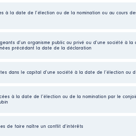
es à la date de l’élection ou de la nomination ou au cours d
 auprès du ministre de l économie en charge de l écononomie 
nomie des finances et de la relance │ De : 07/2020 à 05/2022
igeants d’un organisme public ou privé ou d’une société à la 
n
:
nnées précédant la date de la déclaration
Type
Net
ctes dans le capital d’une société à la date de l’élection ou 
Net
Net
cées à la date de l’élection ou de la nomination par le conjoin
ées]
ubin
arts détenues : 18
au cours de l’année précédente
: 2140 euros
iseur VFX
s de faire naître un conflit d’intérêts
vernement
eil
liées]
: Non