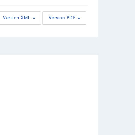
 activités législatives et dui
Version XML
Version PDF