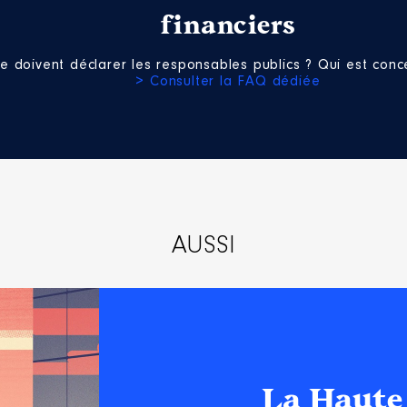
liées]
financiers
nomie des finances │ De : 02/2024 à 09/2024
e doivent déclarer les responsables publics ? Qui est conce
n
:
> Consulter la FAQ dédiée
Type
Net
AUSSI
La Haute