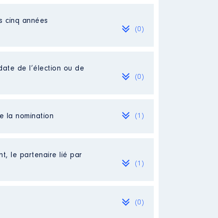
es cinq années
sociale solidaire et
(0)
date de l’élection ou de
(0)
de la nomination
(1)
t, le partenaire lié par
(1)
(0)