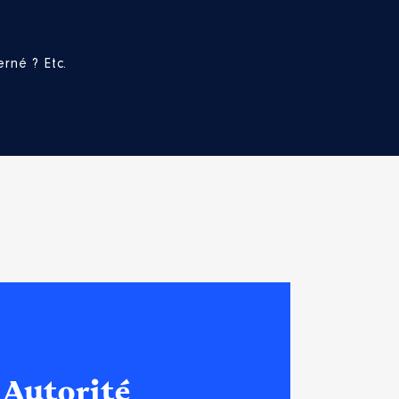
rné ? Etc.
 Autorité