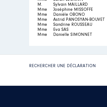
M.
Sylvain MAILLARD
Mme
Joséphine MISSOFFE
Mme
Danièle OBONO
Description
: ministre des PME 
Mme
Astrid PANOSYAN-BOUVET
Commentaire : Poste ministériel 
Mme
Sandrine ROUSSEAU
et responsable. [Données non p
Mme
Eva SAS
Mme
Danielle SIMONNET
Employeur
: Ministere de l'eco
Rémunération ou gratificatio
Année
Montant
2023
45 379 €
RECHERCHER UNE DÉCLARATION
2024
9 115 €
Description
: Ministre délégué