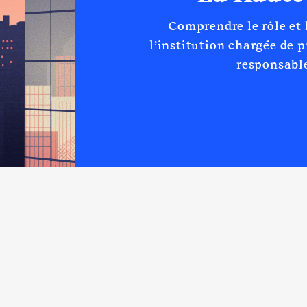
Comprendre le rôle et
l’institution chargée de 
responsable