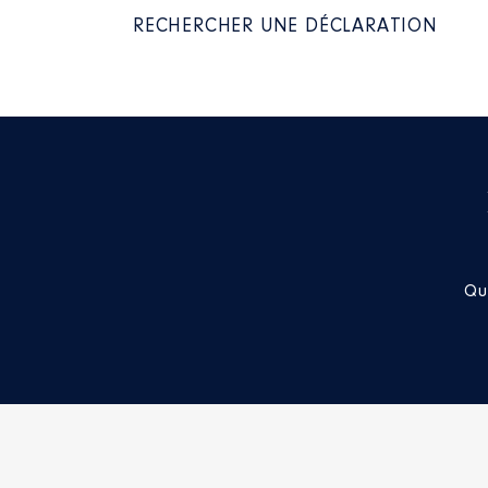
2021
0 €
RECHERCHER UNE DÉCLARATION
Rémunération ou gratificatio
Année
Montant
2015
2272 €
2016
6816 €
2017
6876 €
2018
6792 €
2019
4734 €
Qu
Mandat
: Conseiller départeme
Rémunération ou gratificatio
Année
Montant