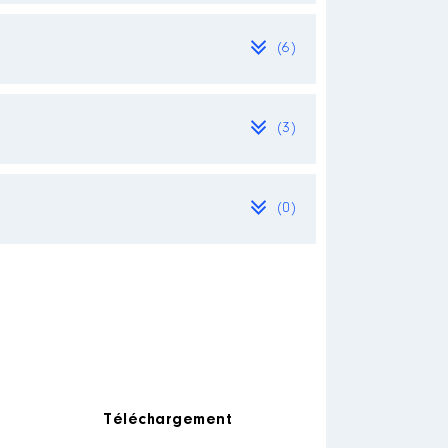
(6)
ment Conseil transition
[Activité conservée]
(3)
ce et l'application du PASS
[Activité conservée]
(0)
maz Rédaction de ses mémoires
│
bre-2019
urnée par semaine.
l psychiatrique de Cadillac
[Activité conservée]
Employeur : Egalement assistant
Téléchargement