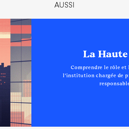
AUSSI
Net
Net
La Haute
du Parc Régional des Landes de Gascogne │ de : 10/2019 à 09
n
:
Comprendre le rôle et
l’institution chargée de 
Type
responsable
Net
Net