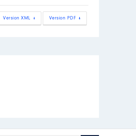
/2019
Version XML
Version PDF
ication du PASS
[Activité conservée]
ication du PASS