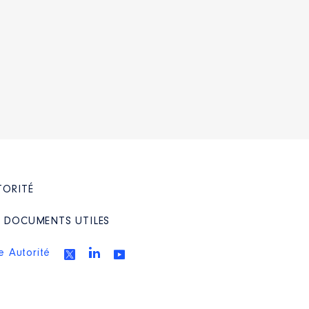
-la-CDC-de-Podensac
TORITÉ
/ DOCUMENTS UTILES
e Autorité