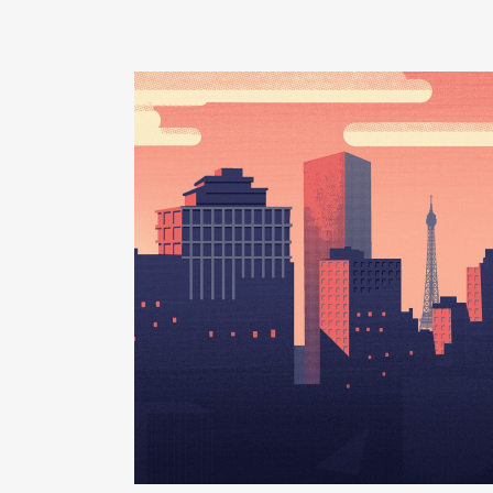
2019
6 640 €
2020
19 917 €
Mandat
: conseiller syndical 
Rémunération ou gratificatio
Année
Montant
2019
0 €
2020
0 €