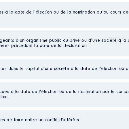
es à la date de l’élection ou de la nomination ou au cours d
et professionnelle des 16-25 ans association 1901
de quitter définitivement la Mission Locale en janvier 2021 
Direction. En l'état je suis toujours à 0,20 etp pour assurer u
hnowest Association 1901 │ De : 09/2015 à 09/2020
igeants d’un organisme public ou privé ou d’une société à la 
nnées précédant la date de la déclaration
n
:
Type
ctes dans le capital d’une société à la date de l’élection ou 
Net
illet-2014-j'ai-démissionné-en-septembre-2019-à-la-suite-de-ma-
Net
Net
Net
cées à la date de l’élection ou de la nomination par le conjoin
-Sud-Gironde │ De : 09/2015 à 09/2019
Net
ubin
Net
n
:
ation 1901 socio-culturelle [Données non publiées]
Type
s de faire naître un conflit d’intérêts
 [Données non publiées]
Net