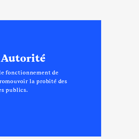
[Activité conservée]
 Autorité
/2020
 le fonctionnement de
promouvoir la probité des
s publics.