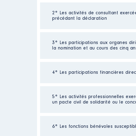
2° Les activités de consultant exercé
Description
: insertion sociale 
précédant la déclaration
Commentaire : Mon objectif est 
de la structure pour changer de 
Employeur
: Mission Locale Tec
Néant
3° Les participations aux organes dir
la nomination et au cours des cinq a
Rémunération ou gratificatio
Année
Montant
4° Les participations financières dire
Description
: Président
2015
43920 €
Commentaire : Président-depuis-ju
2016
43920 €
sénateur
2017
42852 €
2018
39072 €
Néant
5° Les activités professionnelles exer
Organisme
: Syndicat-Mixte-du
2019
37 550 €
un pacte civil de solidarité ou le conc
2020
11 960 €
Rémunération ou gratificatio
Activité professionnelle
: Associ
Année
Montant
6° Les fonctions bénévoles susceptible
Employeur
: Domaine de fantaisie
2015
0 €