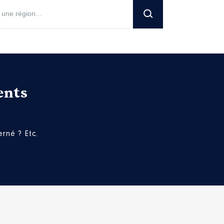
ents
rné ? Etc.
[Activité conservée]