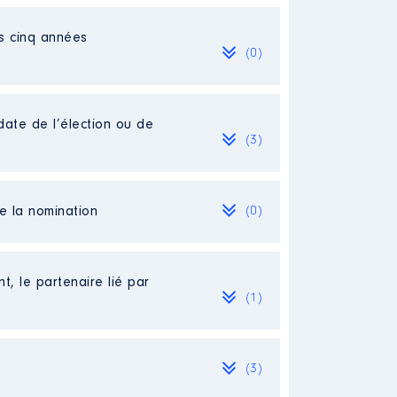
es cinq années
(0)
après préavis et accompagnement
ne supervision
date de l’élection ou de
(3)
de la nomination
(0)
première-élection-en-tant-que-
t, le partenaire lié par
(1)
(3)