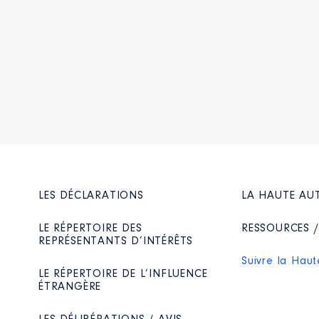
ire │ de : 06/2015 à 09/2019
nautaire-de-la-CDC-Convergence-Garonne-en-prolongement-de
n
:
Type
Net
Net
Net
Net
Net
LES DÉCLARATIONS
LA HAUTE AU
LE RÉPERTOIRE DES
RESSOURCES 
REPRÉSENTANTS D’INTÉRÊTS
Suivre la Haut
LE RÉPERTOIRE DE L’INFLUENCE
ÉTRANGÈRE