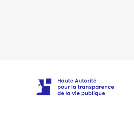
Mandat
: conseiller-communauta
Commentaire : Conseiller-commu
Rémunération ou gratificatio
Année
Montant
2015
0 €
2016
0 €
2017
0 €
2018
0 €
2019
0 €