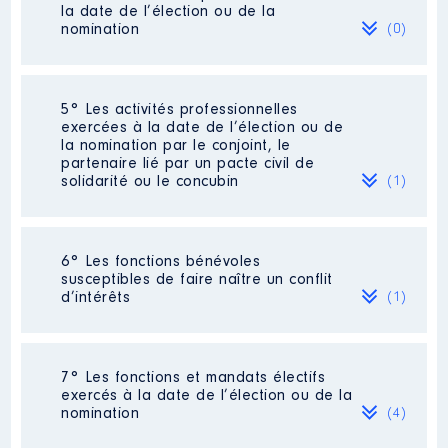
la date de l’élection ou de la
Organisme
: Association SOLIHA
Description
: Formation
nomination
(0)
Seine-et-Marne │ De : 07/2021 à
09/2023
Employeur
: CCI Ile-de-France │
De : 07/2017 à 12/2020
Rémunération ou gratification
Néant
5° Les activités professionnelles
:
Rémunération ou gratification
exercées à la date de l’élection ou de
:
la nomination par le conjoint, le
partenaire lié par un pacte civil de
Année
Montant
Type
solidarité ou le concubin
(1)
Année
Montant
Type
2021
0 €
Net
2022
0 €
Net
2017
3 671 €
Net
2023
0 €
Net
2018
5 502 €
Net
Activité professionnelle
: Retraité
6° Les fonctions bénévoles
2019
2 787 €
Net
susceptibles de faire naître un conflit
2020
495 €
Net
Employeur
: Retraité
d’intérêts
(1)
Description
: Présidente
7° Les fonctions et mandats électifs
Description
: Administrateur
exercés à la date de l’élection ou de la
Organisme
: Familles rurales
nomination
(4)
Fédération Seine-et-Marne et Ile-de-
Organisme
: Centre de
Description
: Formation
France
ressources régional de