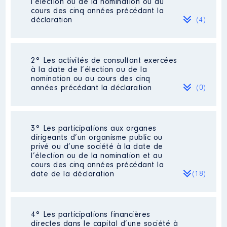
l’élection ou de la nomination ou au
cours des cinq années précédant la
déclaration
(4)
2° Les activités de consultant exercées
Description
: Formation
à la date de l’élection ou de la
nomination ou au cours des cinq
Employeur
: Anne GBIORCZYK │
années précédant la déclaration
(0)
De : 01/2017 à 12/2017
Rémunération ou gratification
:
Néant
3° Les participations aux organes
dirigeants d’un organisme public ou
privé ou d’une société à la date de
Année
Montant
Type
l’élection ou de la nomination et au
cours des cinq années précédant la
2017
4 438 €
Net
date de la déclaration
(18)
4° Les participations financières
Description
: Administrateur
directes dans le capital d’une société à