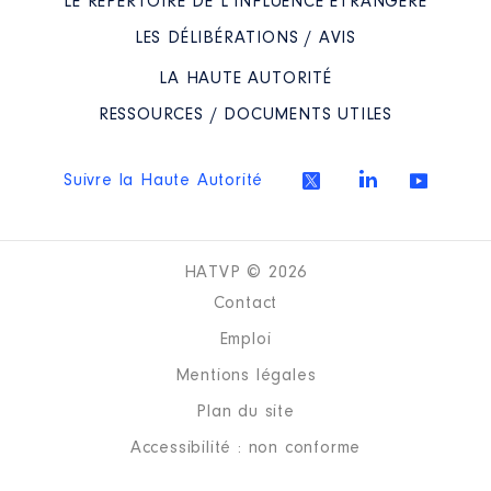
LE RÉPERTOIRE DE L’INFLUENCE ÉTRANGÈRE
2023
0 €
Net
LES DÉLIBÉRATIONS / AVIS
LA HAUTE AUTORITÉ
RESSOURCES / DOCUMENTS UTILES
Description
: Administrateur
Suivre la Haute Autorité
Organisme
: EPIC EPAFrance │
De : 07/2020 à 09/2023
HATVP © 2026
Rémunération ou gratification
:
Contact
Emploi
Année
Montant
Type
Mentions légales
2020
0 €
Net
2021
0 €
Net
Plan du site
2022
0 €
Net
Accessibilité : non conforme
2023
0 €
Net