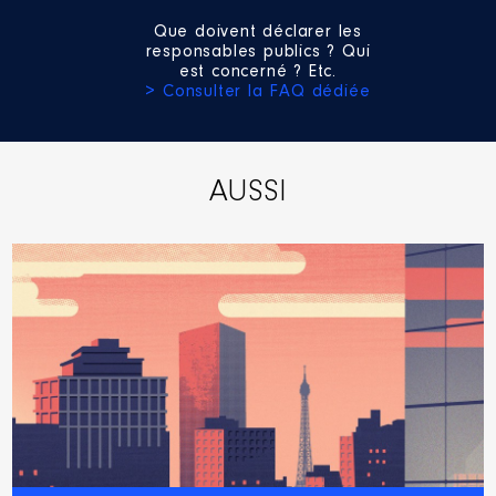
2018
11 875 €
Net
2019
10 961 €
Net
Que doivent déclarer les
Année
Montant
Type
2020
11 357 €
Net
responsables publics ? Qui
est concerné ? Etc.
2021
0 €
Net
> Consulter la FAQ dédiée
2022
0 €
Net
2023
0 €
Net
AUSSI
Description
: Administrateur
Organisme
: SA d'HLM 3 Moulins
Habitat │ De : 07/2021 à
09/2023
Rémunération ou gratification
:
Année
Montant
Type