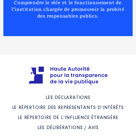
Comprendre le rôle et le fonctionnement de
l’institution chargée de promouvoir la probité
des responsables publics.
Mandat
: vice-président CONSEIL
DEPARTEMENTAL LOIRET │ de :
07/2021 à
Commentaire : Pas encore
d'indemnité perçue à ce jour
(18/07/2021)
Rémunération ou gratification
:
Année
Montant
Type
LES DÉCLARATIONS
2021
0 €
Net
LE RÉPERTOIRE DES REPRÉSENTANTS D’INTÉRÊTS
LE RÉPERTOIRE DE L’INFLUENCE ÉTRANGÈRE
LES DÉLIBÉRATIONS / AVIS