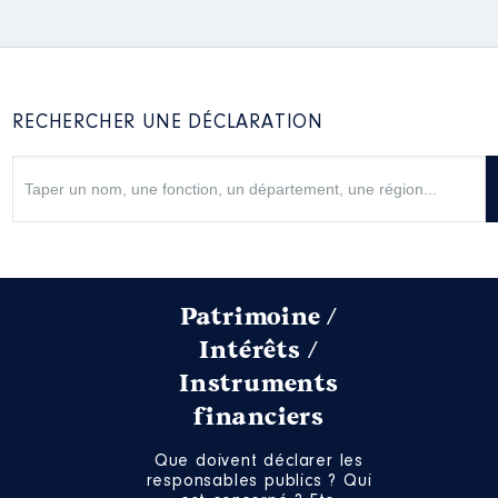
Année
Montant
Type
2017
6 326 €
Net
2018
8 460 €
Net
2019
8 828 €
Net
RECHERCHER UNE DÉCLARATION
2020
4 487 €
Net
Mandat
: vice-président SIARCE
Patrimoine /
│ de : 09/2020 à
Intérêts /
Commentaire : Montants arrêtés
au 30 juin 2021
Instruments
Rémunération ou gratification
financiers
:
Que doivent déclarer les
responsables publics ? Qui
Année
Montant
Type