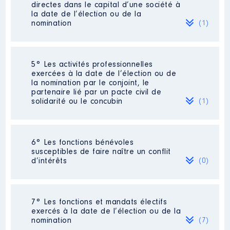
Description
: Président
directes dans le capital d’une société à
2021 arrêtés au 30 juin 2021.
Commentaire : Création de ma
la date de l’élection ou de la
société en février 2018 après
nomination
(1)
Employeur
: HGTP CONSULTING
une rupture conventionnelle avec
SAS │ De : 02/2018 à
mon employeur. Inscrit à pôle
emploi de février 2018 à juin
Rémunération ou gratification
2020 et percevant une allocation
Société
: HGTP CONSULTING SAS
:
5° Les activités professionnelles
à ce titre. Perception d'un salaire
Commentaire : Gratification
exercées à la date de l’élection ou de
par ma société à compter de
correspondante à l'exercice sept 2019
la nomination par le conjoint, le
juillet 2020. Salaires perçus en
à aout 2020.
Année
Montant
Type
partenaire lié par un pacte civil de
2021 arrêtés au 30 juin 2021.
solidarité ou le concubin
(1)
Evaluation
: 10000 € │ Nombre de
2018
0 €
Net
Organisme
: HGTP
parts détenues : 100 │ Pourcentage
2019
0 €
Net
CONSULTING SAS │ De :
du capital détenu : 100 %
2020
26 000 €
Net
02/2018 à
2021
19 000 €
Net
Activité professionnelle
:
6° Les fonctions bénévoles
Rémunération ou gratification au
Responsable [Données non publiées] -
Rémunération ou gratification
susceptibles de faire naître un conflit
cours de l’année précédente
:
cadre
:
d’intérêts
(0)
40000
Employeur
: TENTE SA
Année
Montant
Type
Néant
7° Les fonctions et mandats électifs
2018
0 €
Net
exercés à la date de l’élection ou de la
2019
0 €
Net
nomination
(7)
2020
26 000 €
Net