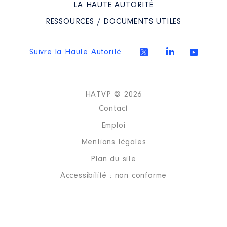
LA HAUTE AUTORITÉ
Mandat
: vice-président CCPG │
RESSOURCES / DOCUMENTS UTILES
de : 08/2020 à
Commentaire : montants arrêtés
au 30 juin 2021
Suivre la Haute Autorité
Rémunération ou gratification
:
HATVP © 2026
Année
Montant
Type
Contact
2020
3 424 €
Net
Emploi
2021
4 250 €
Net
Mentions légales
Plan du site
Accessibilité : non conforme