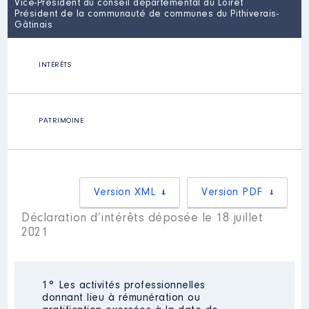
Vice-Président du conseil départemental du Loiret
Président de la communauté de communes du Pithiverais-
Gâtinais
INTÉRÊTS
PATRIMOINE
Version XML
Version PDF
Déclaration d’intérêts déposée le 18 juillet
2021
1° Les activités professionnelles
donnant lieu à rémunération ou