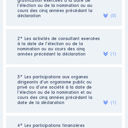
gratification exercées à la date de
l’élection ou de la nomination ou au
cours des cinq années précédant la
déclaration
(0)
Néant
2° Les activités de consultant exercées
à la date de l’élection ou de la
nomination ou au cours des cinq
années précédant la déclaration
(1)
3° Les participations aux organes
Description
: Président
dirigeants d’un organisme public ou
Commentaire : Création de ma
privé ou d’une société à la date de
société en février 2018 après
l’élection ou de la nomination et au
une rupture conventionnelle avec
cours des cinq années précédant la
mon employeur. Inscrit à pôle
date de la déclaration
(1)
emploi de février 2018 à juin
2020 et percevant une allocation
à ce titre. Perception d'un salaire
par ma société à compter de
4° Les participations financières
juillet 2020. Salaires perçus en