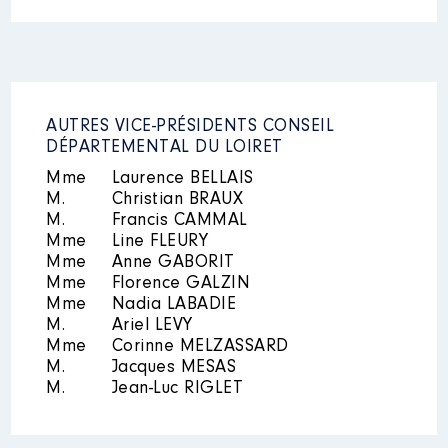
Mandat
: vice-president CCM │
de : 01/2015 à 12/2015
Rémunération ou gratification
:
AUTRES VICE-PRÉSIDENTS CONSEIL
DÉPARTEMENTAL DU LOIRET
Année
Montant
Type
Mme
Laurence BELLAIS
M.
Christian BRAUX
2015
4 801 €
Net
M.
Francis CAMMAL
Mme
Line FLEURY
Mme
Anne GABORIT
Mme
Florence GALZIN
Mme
Nadia LABADIE
M.
Ariel LEVY
Mme
Corinne MELZASSARD
Mandat
: vice-président CCPG │
M.
Jacques MESAS
de : 04/2017 à 07/2020
M.
Jean-Luc RIGLET
Rémunération ou gratification
: