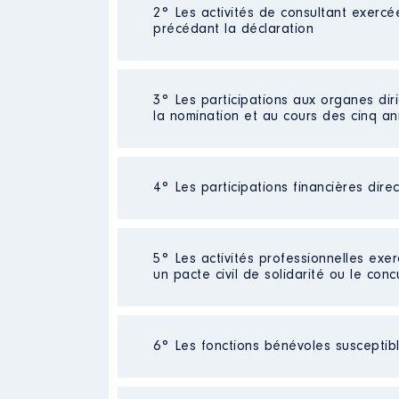
2° Les activités de consultant exercé
Description
: Inspecteur des Fi
précédant la déclaration
Commentaire : retraite au 31/07
Employeur
: DGFiP │ De : 01/2
Néant
3° Les participations aux organes dir
Rémunération ou gratificatio
la nomination et au cours des cinq a
Année
Montant
2016
19 730 €
4° Les participations financières dire
Description
: Conseil d'Administ
Organisme
: Crédit Mutuel │ D
Néant
5° Les activités professionnelles exer
Rémunération ou gratificatio
un pacte civil de solidarité ou le conc
Année
Montant
Activité professionnelle
: [Donné
2016
1 013 €
6° Les fonctions bénévoles susceptible
Commentaire : [Données non publi
Employeur
: [Données non publiée