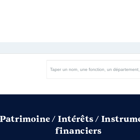
ration fédéral
e : 01/2020 à 12/2020
n
:
Type
Net
Patrimoine / Intérêts / Instrum
financiers