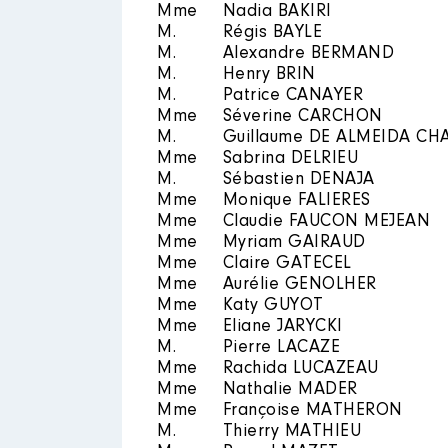
Mme
Nadia BAKIRI
Rémunération ou gratificatio
M.
Régis BAYLE
M.
Alexandre BERMAND
Année
Montant
M.
Henry BRIN
M.
Patrice CANAYER
2018
1 300 €
Mme
Séverine CARCHON
M.
Guillaume DE ALMEIDA CH
Mme
Sabrina DELRIEU
M.
Sébastien DENAJA
Mme
Monique FALIERES
Mme
Claudie FAUCON MEJEAN
Mme
Myriam GAIRAUD
Description
: Conseil d'Administ
Mme
Claire GATECEL
Mme
Aurélie GENOLHER
Organisme
: Crédit Mutuel │ D
Mme
Katy GUYOT
Rémunération ou gratificatio
Mme
Eliane JARYCKI
M.
Pierre LACAZE
Mme
Rachida LUCAZEAU
Année
Montant
Mme
Nathalie MADER
Mme
Françoise MATHERON
2019
1 300 €
M.
Thierry MATHIEU