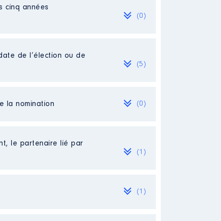
es cinq années
(0)
date de l’élection ou de
(5)
de la nomination
(0)
t, le partenaire lié par
(1)
(1)