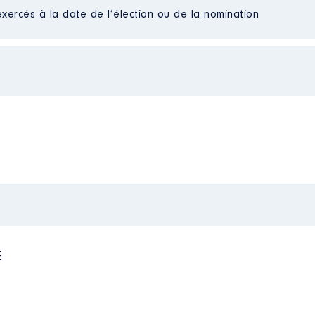
sse de Montauban Membre de la chambre inter fédérale
exercés à la date de l’élection ou de la nomination
ration fédéral
 de : 01/2021 à 10/2021
e : 01/2017 à 12/2017
n
:
n
:
Type
Type
Net
Net
E
ration fédéral
e : 01/2018 à 12/2018