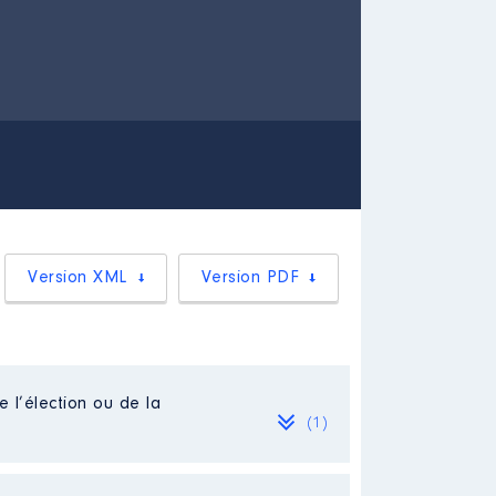
Version XML
Version PDF
e l’élection ou de la
(1)