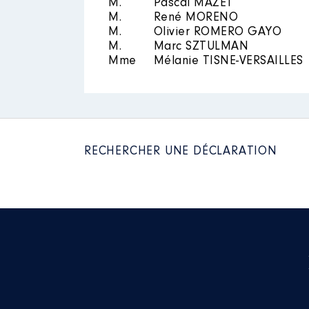
M.
Pascal MAZET
M.
René MORENO
M.
Olivier ROMERO GAYO
M.
Marc SZTULMAN
Mme
Mélanie TISNE-VERSAILLES
Description
: Conseil d'Administ
Organisme
: Crédit Mutuel │ D
Rémunération ou gratificatio
RECHERCHER UNE DÉCLARATION
Année
Montant
2020
1 485 €