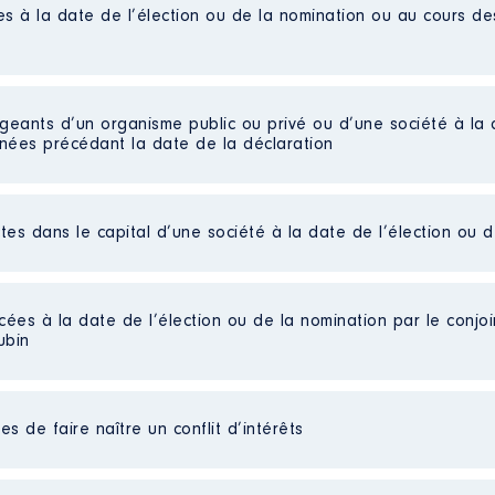
es à la date de l’élection ou de la nomination ou au cours d
nances Publiques
/2016
016 à 07/2016
igeants d’un organisme public ou privé ou d’une société à la 
n
:
nnées précédant la date de la déclaration
Type
Net
ctes dans le capital d’une société à la date de l’élection ou 
ration fédéral
e : 01/2016 à 12/2016
cées à la date de l’élection ou de la nomination par le conjoin
n
:
ubin
Type
es non publiées]
Net
s de faire naître un conflit d’intérêts
ées]
s]