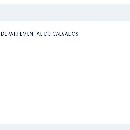
Net
Net
Net
ERCOM ISIGNY OMAHA │ de : 01/2016 à
n
:
L DÉPARTEMENTAL DU CALVADOS
Type
Net
Net
Net
2016 à
Net
Net
n
:
Net
Net
Type
Net
Net
Net
Net
Net
VADOS │ de : 01/2016 à 06/2021
Net