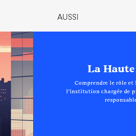
Type
Net
AUSSI
Net
Net
D AURE, COLLEGE MIRBEAU TREVIERES, COLLEGE DE LA MINE 
n
:
Type
La Haute
rtement Calvados │ de : 07/2021 à
Net
Net
n
:
Net
Comprendre le rôle et
Net
l’institution chargée de 
Net
Type
Net
responsable
Net
Net
Net