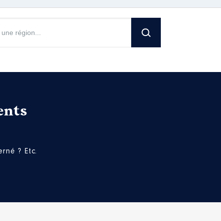
ents
rné ? Etc.