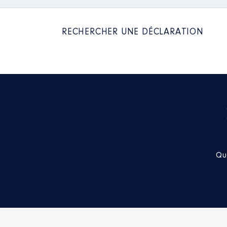
2022
0 €
Rémunération ou gratificatio
RECHERCHER UNE DÉCLARATION
Année
Montant
2016
27 722 €
2017
28 125 €
2018
28 057 €
Description
: TITULAIRE
2019
19 069 €
2020
18 458 €
Organisme
: CDAPH │ De : 07/
2021
9 758 €
Rémunération ou gratificatio
Année
Montant
Qu
2021
0 €
2022
0 €
Mandat
: Présidente syndicat d
Rémunération ou gratificatio