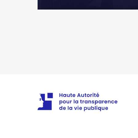
Description
: REPRESENTANT
Mandat
: vice-presidente UNI
Organisme
: FONDATION RAYER
Rémunération ou gratificatio
Rémunération ou gratificatio
Année
Montant
Année
Montant
2020
0 €
2016
0 €
2021
0 €
2017
0 €
2022
0 €
2018
0 €
2019
0 €
2020
0 €
2021
0 €
2022
0 €
Mandat
: Elue à la Chambre Agr
Rémunération ou gratificatio