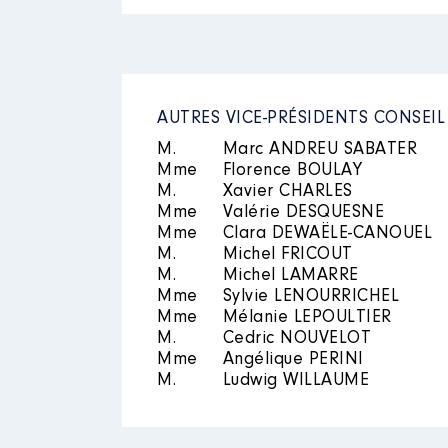
2020
0 €
2021
0 €
2022
0 €
Mandat
: vice présidente INT
Rémunération ou gratificatio
AUTRES VICE-PRÉSIDENTS CONSEI
Année
Montant
M.
Marc ANDREU SABATER
Mme
Florence BOULAY
2016
5 582 €
Description
: MEMBRE
M.
Xavier CHARLES
2017
9 506 €
Mme
Valérie DESQUESNE
2018
9 784 €
Organisme
: COMEX │ De : 01/
Mme
Clara DEWAËLE-CANOUEL
2019
8 013 €
2020
6 463 €
M.
Michel FRICOUT
Rémunération ou gratificatio
2021
6 281 €
M.
Michel LAMARRE
2022
1 689 €
Mme
Sylvie LENOURRICHEL
Année
Montant
Mme
Mélanie LEPOULTIER
M.
Cedric NOUVELOT
2016
0 €
Mme
Angélique PERINI
2017
0 €
M.
Ludwig WILLAUME
2018
0 €
2019
0 €
2020
0 €
Mandat
: secrétaire DEPT CAL
2021
0 €