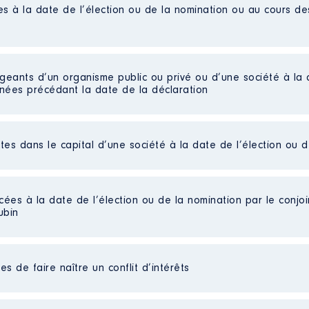
es à la date de l’élection ou de la nomination ou au cours d
te agricole
IER │ De : 01/2016 à 12/2020
igeants d’un organisme public ou privé ou d’une société à la 
n
:
nnées précédant la date de la déclaration
Type
Net
ctes dans le capital d’une société à la date de l’élection ou 
Net
Net
Net
016 à
iées]
Net
cées à la date de l’élection ou de la nomination par le conjoin
ubin
n
:
parts détenues : 6000 │ Pourcentage du capital détenu : 50
au cours de l’année précédente
: 1500 euros brut par mois
Type
es non publiées]
s de faire naître un conflit d’intérêts
ées]
Net
Net
te agricole
Net
s 2021 en cours