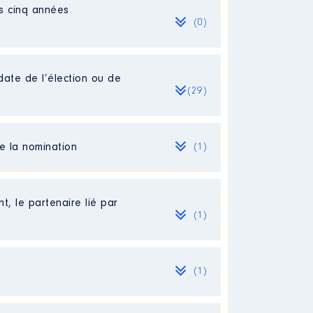
es cinq années
(0)
date de l’élection ou de
(29)
de la nomination
(1)
t, le partenaire lié par
(1)
 %
 en tant que co-gérante de la
(1)