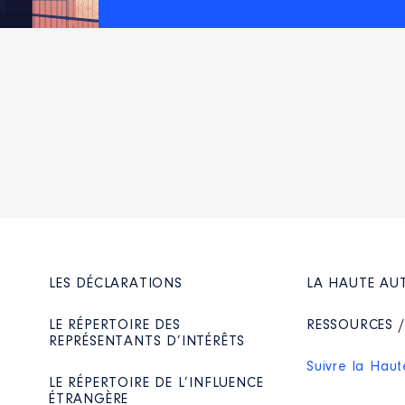
ON AMICALE DES MAIRES DU CALVADOS │ de : 09/2020 à
 ANCTOVILLE │ De : 01/2016 à
n
:
n
:
Type
Type
Net
Net
Net
Net
Net
Net
Net
Net
Net
Net
LES DÉCLARATIONS
LA HAUTE AU
LE RÉPERTOIRE DES
RESSOURCES 
iculture Calvados │ de : 02/2019 à
REPRÉSENTANTS D’INTÉRÊTS
Suivre la Haut
n
:
LE RÉPERTOIRE DE L’INFLUENCE
ÉTRANGÈRE