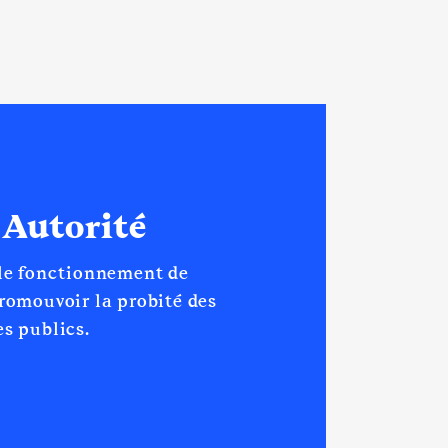
LE MOLAY LITTRY │ De :
 Autorité
 le fonctionnement de
promouvoir la probité des
s publics.