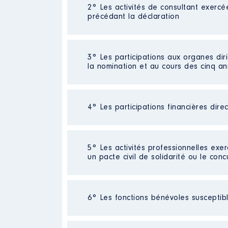
2° Les activités de consultant exercé
Description
: Gérante exploitan
précédant la déclaration
Commentaire : -1299 en 2018
Employeur
: EARL DU CHATAIGN
Néant
3° Les participations aux organes dir
Rémunération ou gratificatio
la nomination et au cours des cinq a
Année
Montant
2016
8 949 €
4° Les participations financières dire
Description
: Ets médico social
2017
3 759 €
Commentaire : membre
2018
0 €
2019
8 250 €
Organisme
: EPMS │ De : 06/2
Société
2020
: GAEC [Données non publ
6 510 €
5° Les activités professionnelles exer
un pacte civil de solidarité ou le conc
Rémunération ou gratificatio
Evaluation
: 45000 € │ Nombre de 
Rémunération ou gratification 
Année
Montant
société
Activité professionnelle
: [Donné
6° Les fonctions bénévoles susceptible
Commentaire : [Données non publi
2016
0 €
2017
0 €
Description
: Gérante exploitan
Employeur
: retraité
2018
0 €
Commentaire : déclaration impôt