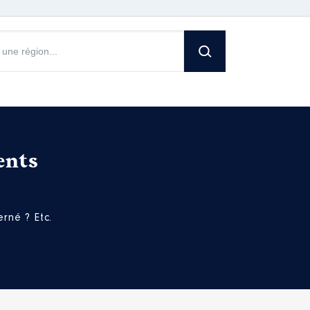
ents
rné ? Etc.