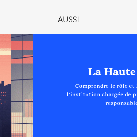
AUSSI
La Haute
Comprendre le rôle et
l’institution chargée de 
responsable