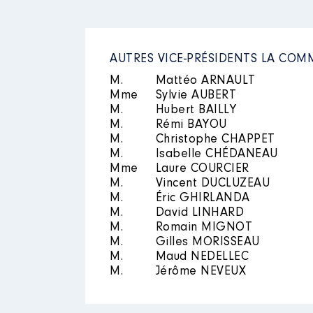
AUTRES VICE-PRÉSIDENTS LA COM
M.
Mattéo ARNAULT
Mme
Sylvie AUBERT
M.
Hubert BAILLY
M.
Rémi BAYOU
M.
Christophe CHAPPET
M.
Isabelle CHÉDANEAU
Mme
Laure COURCIER
M.
Vincent DUCLUZEAU
M.
Éric GHIRLANDA
M.
David LINHARD
M.
Romain MIGNOT
M.
Gilles MORISSEAU
M.
Maud NEDELLEC
M.
Jérôme NEVEUX