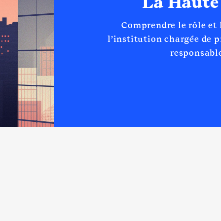
La Haute
Net
Net
Comprendre le rôle et
l’institution chargée de 
responsable
Berry St Amandois │ de : 01/2015 à 08/2020
n
:
Type
Net
Net
Net
Net
Net
Net