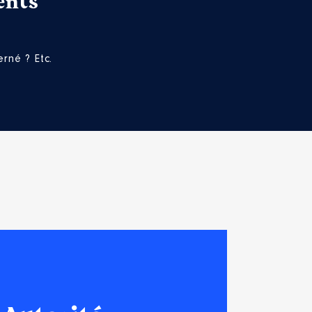
ents
rné ? Etc.