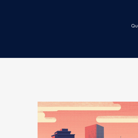
2015
5 685 €
2016
5 708 €
2017
5 709 €
2018
5 644 €
Qu
2019
5 229 €
2020
3 091 €
Mandat
: Vice Président SDE18
Rémunération ou gratificatio
Année
Montant
2015
7 870 €
2016
7 887 €
2017
8 681 €
2018
4 396 €