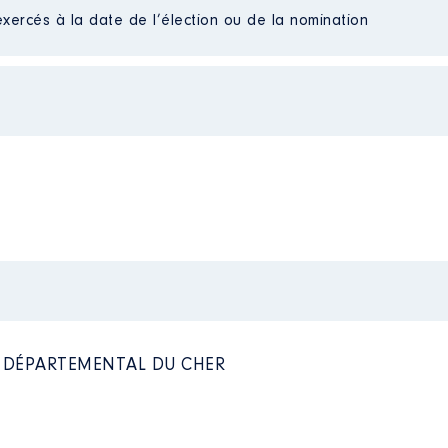
exercés à la date de l’élection ou de la nomination
l departemental │ de : 04/2015 à 06/2021
n
:
Type
Net
Net
Net
Net
Net
Net
Net
L DÉPARTEMENTAL DU CHER