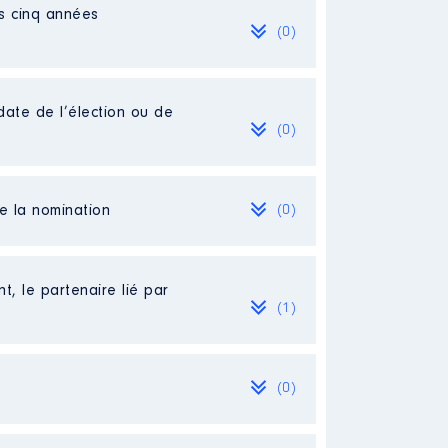
es cinq années
(0)
date de l’élection ou de
(0)
de la nomination
(0)
t, le partenaire lié par
(1)
(0)