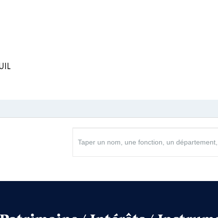
 à 09/2016
n
:
UIL
Type
Net
Net
naute de communes │ de : 01/2015 à 06/2020
n
:
Type