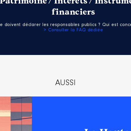
Patrimoine / Intérêts / Instrum
Net
financiers
Net
Net
Net
e doivent déclarer les responsables publics ? Qui est conce
Net
> Consulter la FAQ dédiée
Net
 │ de : 01/2015 à 09/2020
AUSSI
n
:
Type
Net
Net
Net
Net