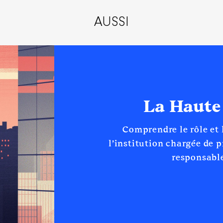
AUSSI
La Haute
Comprendre le rôle et
l’institution chargée de 
responsable