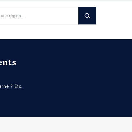
ents
rné ? Etc.