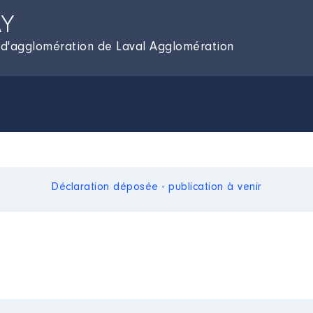
AY
 d'agglomération de Laval Agglomération
Déclaration déposée - publication à venir