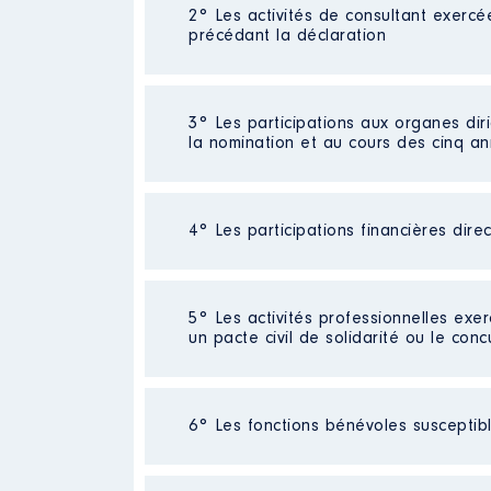
Néant
2° Les activités de consultant exercé
précédant la déclaration
Néant
3° Les participations aux organes dir
la nomination et au cours des cinq a
4° Les participations financières dire
Description
: Mbre du Conseil d
Commentaire : Activité non rém
Organisme
: Institut de la jeu
Néant
5° Les activités professionnelles exer
un pacte civil de solidarité ou le conc
Rémunération ou gratificatio
Année
Montant
Activité professionnelle
: Foncti
6° Les fonctions bénévoles susceptible
2023
0 €
Employeur
: Education nationale