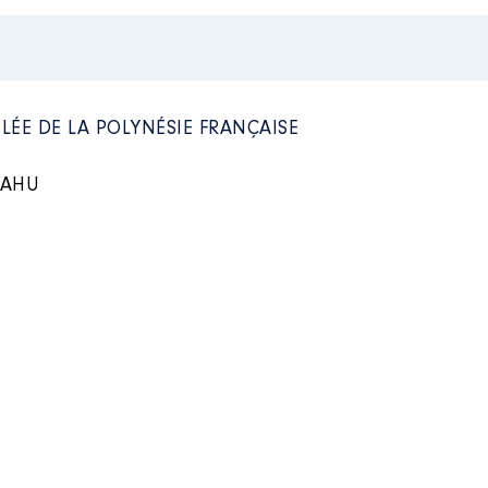
n
:
Type
Net
Net
LÉE DE LA POLYNÉSIE FRANÇAISE
Net
Net
RAHU