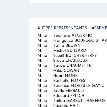
Rémunération ou gratificatio
Année
Montant
2020
4 655 €
2021
11 369 €
AUTRES REPRÉSENTANTS L ASSEMB
2022
11 563 €
Mme
Teumere ATGER-HOI
2023
5 781 €
Mme
Frangélica BOURGEOIS-TA
Mme
Tahia BROWN
M.
Michel BUILLARD
Mme
Yseult BUTCHER-FERRY
M.
Steve CHAILLOUX
Mme
Teave CHAUMETTE
M.
Mike COWAN
M.
Henri FLOHR
Mme
Rachelle FLORES
Mme
Béatrice FLORES-LE GAYIC
Mme
Joëlle FREBAULT
M.
Edouard FRITCH
Mme
Thilda GARBUTT-HAREHOE
Mme
Pascale HAITI