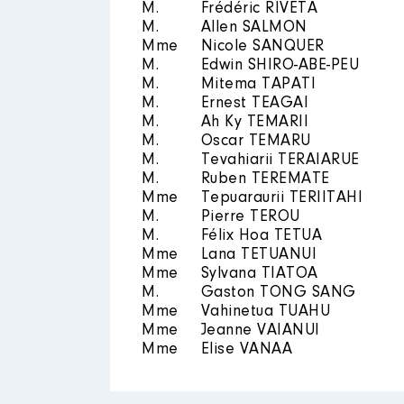
M.
Frédéric RIVETA
M.
Allen SALMON
Mme
Nicole SANQUER
M.
Edwin SHIRO-ABE-PEU
M.
Mitema TAPATI
M.
Ernest TEAGAI
M.
Ah Ky TEMARII
M.
Oscar TEMARU
M.
Tevahiarii TERAIARUE
M.
Ruben TEREMATE
Mme
Tepuaraurii TERIITAHI
M.
Pierre TEROU
M.
Félix Hoa TETUA
Mme
Lana TETUANUI
Mme
Sylvana TIATOA
M.
Gaston TONG SANG
Mme
Vahinetua TUAHU
Mme
Jeanne VAIANUI
Mme
Elise VANAA