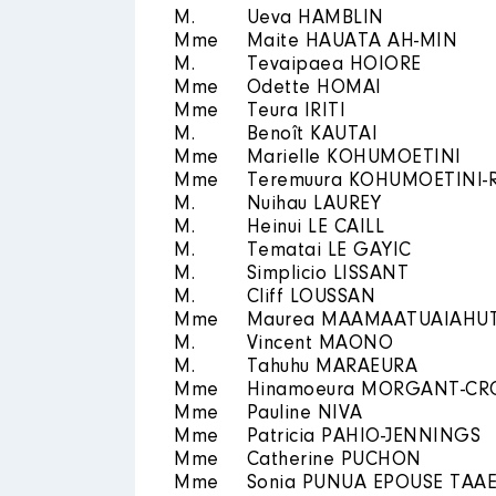
M.
Ueva HAMBLIN
Mme
Maite HAUATA AH-MIN
M.
Tevaipaea HOIORE
Mme
Odette HOMAI
Mme
Teura IRITI
M.
Benoît KAUTAI
Mme
Marielle KOHUMOETINI
Mme
Teremuura KOHUMOETINI-
M.
Nuihau LAUREY
M.
Heinui LE CAILL
M.
Tematai LE GAYIC
M.
Simplicio LISSANT
M.
Cliff LOUSSAN
Mme
Maurea MAAMAATUAIAHU
M.
Vincent MAONO
M.
Tahuhu MARAEURA
Mme
Hinamoeura MORGANT-CR
Mme
Pauline NIVA
Mme
Patricia PAHIO-JENNINGS
Mme
Catherine PUCHON
Mme
Sonia PUNUA EPOUSE TAA