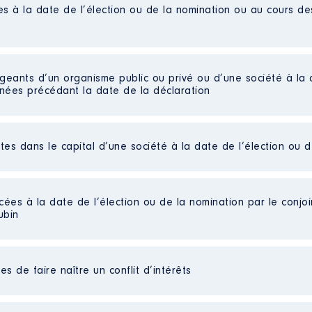
es à la date de l’élection ou de la nomination ou au cours d
igeants d’un organisme public ou privé ou d’une société à la 
nnées précédant la date de la déclaration
ctes dans le capital d’une société à la date de l’élection ou 
'administration
unérée
nesse et des sport de la Polynésie française │ De : 05/2023 à
cées à la date de l’élection ou de la nomination par le conjoin
ubin
n
:
Type
onnaire d'étatProfesseur d'anglais
s de faire naître un conflit d’intérêts
Net