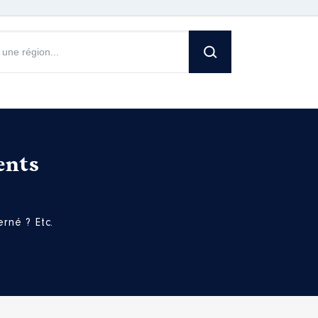
ents
rné ? Etc.