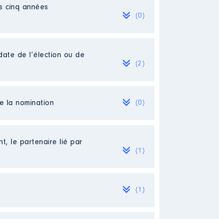
es cinq années
(0)
date de l’élection ou de
(2)
de la nomination
(0)
t, le partenaire lié par
(1)
(1)