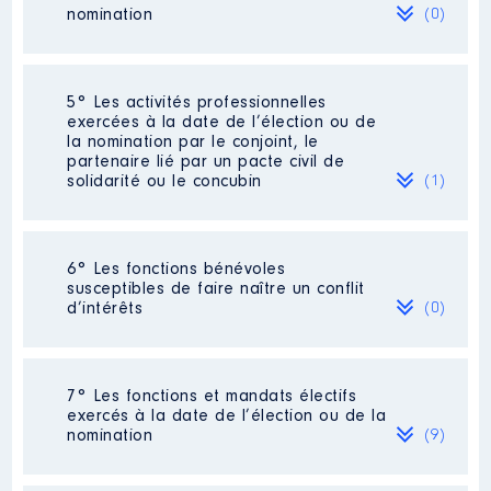
Commentaire : Pas de
nomination
(0)
rémunération pour la présidence
de commission au sein de la
région Auvergne Rhône Alpes
Néant
5° Les activités professionnelles
Organisme
: REGION AUVERGNE
Description
: VDI Mandataire
exercées à la date de l’élection ou de
RHONE ALPES │ De : 07/2021 à
Commentaire : Comme j'étais VDI,
la nomination par le conjoint, le
tous ces montants étaient des
partenaire lié par un pacte civil de
Rémunération ou gratification
commissions. Ce sont les
solidarité ou le concubin
(1)
:
montants "brut imposable
cumulé".
Année
Montant
Type
Employeur
: VORWERK │ De :
Activité professionnelle
: [Données
6° Les fonctions bénévoles
11/2016 à 12/2019
non publiées]
2021
0 €
Net
susceptibles de faire naître un conflit
d’intérêts
Rémunération ou gratification
(0)
Employeur
: SARL SOCIETE DES
:
TRANSPORTS [Données non publiées]
Néant
Année
Montant
Type
7° Les fonctions et mandats électifs
exercés à la date de l’élection ou de la
2016
120 €
Net
nomination
(9)
Description
: CONSEIL
2017
1 062 €
Net
D'ADMINISTRATION DE LYCEE
2018
6 359 €
Net
Commentaire : Aucune
2019
3 449 €
Net