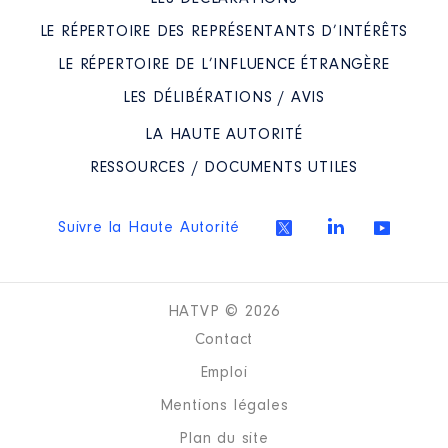
Organisme
: LYCEE
Année
Montant
Type
LE RÉPERTOIRE DES REPRÉSENTANTS D’INTÉRÊTS
AGROTECHNOLOGIQUE │ De :
01/2016 à
2021
13 122 €
Net
LE RÉPERTOIRE DE L’INFLUENCE ÉTRANGÈRE
Rémunération ou gratification
LES DÉLIBÉRATIONS / AVIS
:
LA HAUTE AUTORITÉ
Année
Montant
Type
RESSOURCES / DOCUMENTS UTILES
2016
0 €
Net
Mandat
: Conseillère
2017
0 €
Net
communautaire délégué à
Suivre la Haute Autorité
2018
0 €
Net
ANNONAY RHONE AGGLO │ de
2019
0 €
Net
: 10/2020 à
2020
0 €
Net
Commentaire : Montants cumuls
2021
0 €
Net
annuels "NET FISCAL"
HATVP © 2026
Rémunération ou gratification
Contact
:
Emploi
Année
Montant
Type
Mentions légales
2020
364 €
Net
Description
: CONSEIL
Plan du site