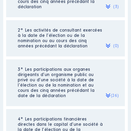
cours des cinq années précédant la
déclaration
(3)
2° Les activités de consultant exercées
Description
: Assistante
à la date de l’élection ou de la
administrative
nomination ou au cours des cinq
Commentaire : embauchée en
années précédant la déclaration
(0)
CDI pour 24H par semaine au
1er septembre 2021
Employeur
: SARL SOCIETE DES
Néant
3° Les participations aux organes
TRANSPORTS BONNET │ De :
dirigeants d’un organisme public ou
09/2021 à
privé ou d’une société à la date de
l’élection ou de la nomination et au
Rémunération ou gratification
cours des cinq années précédant la
:
date de la déclaration
(26)
Année
Montant
Type
2021
832 €
Net
4° Les participations financières
Description
: Présidente de
directes dans le capital d’une société à
commission
la date de l’élection ou de la