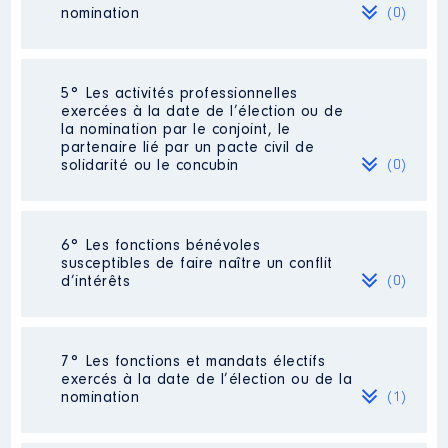
2020
2 769 €
Net
nomination
(0)
Néant
5° Les activités professionnelles
exercées à la date de l’élection ou de
la nomination par le conjoint, le
partenaire lié par un pacte civil de
Description
: educatrice
solidarité ou le concubin
(0)
Employeur
: SEAPB │ De :
09/2016 à 02/2020
Néant
6° Les fonctions bénévoles
Rémunération ou gratification
susceptibles de faire naître un conflit
:
d’intérêts
(0)
Année
Montant
Type
Néant
2016
572 €
Net
7° Les fonctions et mandats électifs
2017
2 590 €
Net
exercés à la date de l’élection ou de la
2018
1 889 €
Net
nomination
(1)
2019
6 802 €
Net
2020
792 €
Net