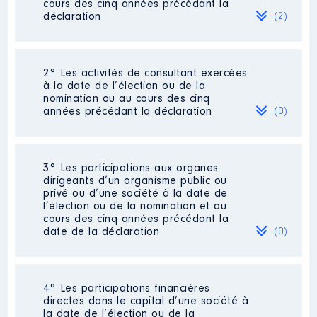
cours des cinq années précédant la
déclaration
(2)
2° Les activités de consultant exercées
Description
: animatrices
à la date de l’élection ou de la
Commentaire : je réalisais des
nomination ou au cours des cinq
animations commerciales les
années précédant la déclaration
(0)
week end.
Employeur
: animations │ De :
04/2015 à 02/2020
Néant
3° Les participations aux organes
dirigeants d’un organisme public ou
Rémunération ou gratification
privé ou d’une société à la date de
:
l’élection ou de la nomination et au
cours des cinq années précédant la
date de la déclaration
(0)
Année
Montant
Type
2015
3 001 €
Net
2016
3 978 €
Net
Néant
2017
71 €
Net
4° Les participations financières
2018
2 185 €
Net
directes dans le capital d’une société à
2019
2 162 €
Net
la date de l’élection ou de la