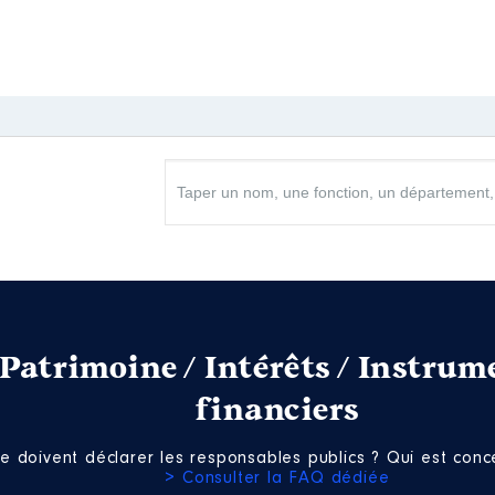
 parts détenues : 269
au cours de l’année précédente
: 0
eil
: Non
arts détenues : 7
au cours de l’année précédente
: 0
eil
: Non
Patrimoine / Intérêts / Instrum
financiers
e doivent déclarer les responsables publics ? Qui est conce
arts détenues : 36
> Consulter la FAQ dédiée