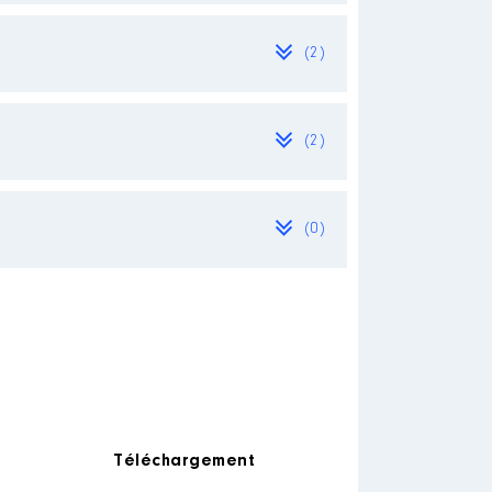
(2)
[Activité conservée]
[Activité conservée]
(2)
(0)
Employeur : neant
[Activité conservée]
 l election municipale du
Téléchargement