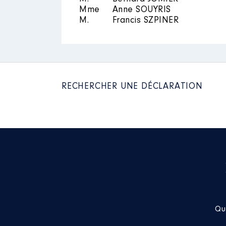
Mme
Anne SOUYRIS
Evaluation
: 16626 € │ Nombre de
M.
Francis SZPINER
Rémunération ou gratification 
Contrôle d'une activité de cons
RECHERCHER UNE DÉCLARATION
Société
: AIR LIQUIDE
Commentaire : COMPTE PEA
Evaluation
: 1191 € │ Nombre de p
Rémunération ou gratification 
Contrôle d'une activité de cons
Société
: AIR LIQUIDE PRIME
Commentaire : COMPTE PEA
Qu
Evaluation
: 6129 € │ Nombre de p