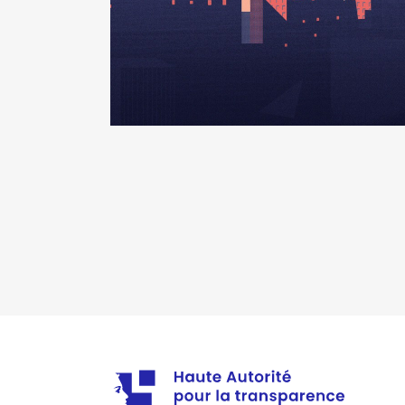
Contrôle d'une activité de cons
Société
: CAP GEMINI
Commentaire : COMPTE PEA
Evaluation
: 4091 € │ Nombre de p
Rémunération ou gratification 
Contrôle d'une activité de cons
Société
: DANONE
Commentaire : COMPTE PEA
Evaluation
: 3970 € │ Nombre de p
Rémunération ou gratification 
Contrôle d'une activité de cons