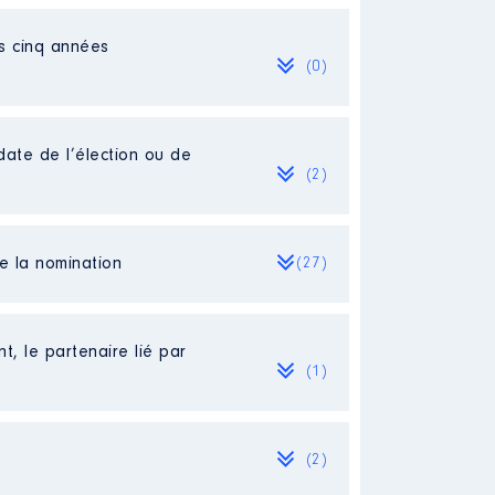
es cinq années
(0)
date de l’élection ou de
(2)
de la nomination
(27)
[Activité conservée]
t, le partenaire lié par
(1)
(2)