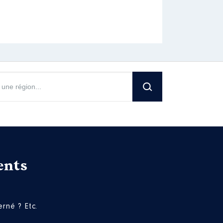
ents
rné ? Etc.