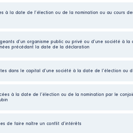
es à la date de l’élection ou de la nomination ou au cours d
018 à 09/2023
igeants d’un organisme public ou privé ou d’une société à la 
n
:
nnées précédant la date de la déclaration
Type
Net
ctes dans le capital d’une société à la date de l’élection ou 
essation le 28/06/2020
Net
ction municipale du 28/06/2020, j ai quitte cette fonction.
Net
Net
14 à 06/2020
Net
cées à la date de l’élection ou de la nomination par le conjoin
Net
ubin
n
:
arts détenues : 11
Type
au cours de l’année précédente
: 0
s de faire naître un conflit d’intérêts
Net
eil
: Non