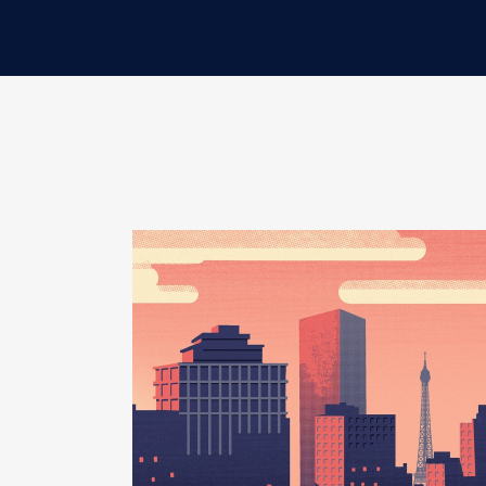
Rémunération ou gratification 
Contrôle d'une activité de cons
Société
: AXA
Commentaire : COMPTE PEA
Evaluation
: 4797 € │ Nombre de 
Rémunération ou gratification 
Contrôle d'une activité de cons
Société
: BNP PARIBAS
Commentaire : COMPTE PEA
Evaluation
: 8736 € │ Nombre de 
Rémunération ou gratification 