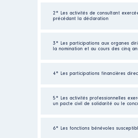
2° Les activités de consultant exercé
Description
: NEANT
précédant la déclaration
Commentaire : NEANT
Employeur
: NEANT │ De : 10/2
Néant
3° Les participations aux organes dir
Rémunération ou gratificatio
la nomination et au cours des cinq a
Année
Montant
2018
0 €
4° Les participations financières dire
Description
: Administratrice C
2019
0 €
Commentaire : A la suite de l ele
2020
0 €
2021
0 €
Organisme
: SETE │ De : 03/20
Société
2022
: essilor intl
0 €
5° Les activités professionnelles exer
Commentaire : COMPTE PEA
2023
0 €
un pacte civil de solidarité ou le conc
Rémunération ou gratificatio
Evaluation
: 1973 € │ Nombre de p
Année
Montant
Rémunération ou gratification 
Activité professionnelle
: néant
6° Les fonctions bénévoles susceptible
Commentaire : retraité
2014
2000 €
Contrôle d'une activité de cons