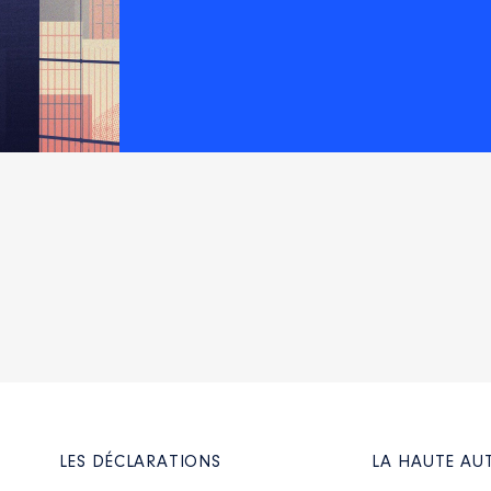
eil
: Non
arts détenues : 23
au cours de l’année précédente
: 0
eil
: Non
arts détenues : 69
au cours de l’année précédente
: 0
eil
: Non
LES DÉCLARATIONS
LA HAUTE AU