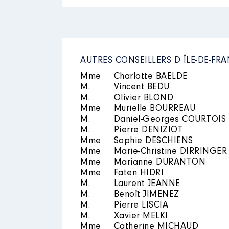
Mandat
: Vice Président de la 
Rémunération ou gratificatio
AUTRES CONSEILLERS D ÎLE-DE-FR
Année
Montant
Description
: Syndicat agricole
Mme
Charlotte BAELDE
2017
0 €
M.
Organisme
Vincent BEDU
: Syndicat des expl
2018
8 818 €
M.
Olivier BLOND
2019
929 €
Rémunération ou gratificatio
Mme
Murielle BOURREAU
2020
2 302 €
M.
Daniel-Georges COURTOIS
2021
3 484 €
M.
Pierre DENIZIOT
Année
Montant
Mme
Sophie DESCHIENS
2017
0 €
Mme
Marie-Christine DIRRINGER
2018
0 €
Mme
Marianne DURANTON
2019
0 €
Mme
Faten HIDRI
2020
0 €
M.
Laurent JEANNE
2021
0 €
M.
Benoît JIMENEZ
2022
0 €
M.
Pierre LISCIA
M.
Xavier MELKI
Mme
Catherine MICHAUD