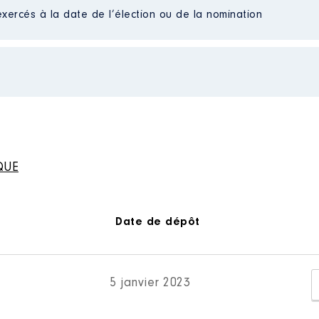
Net
exercés à la date de l’élection ou de la nomination
Net
n Brie │ de : 01/2017 à 12/2022
n
:
ole
Type
De : 01/2017 à 12/2022
QUE
Net
n
:
Net
Net
Net
Type
Date de dépôt
Net
Net
Net
Net
Net
Net
5 janvier 2023
Net
Net