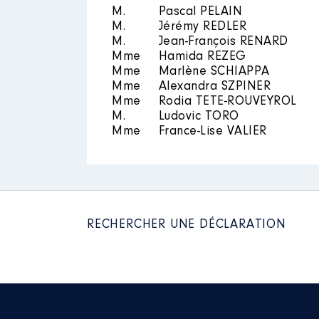
M.
Pascal PELAIN
M.
Jérémy REDLER
M.
Jean-François RENARD
Mme
Hamida REZEG
Description
: Methanisation agr
Mme
Marlène SCHIAPPA
Mme
Alexandra SZPINER
Organisme
: NANGIS BIOGAZ SA
Mme
Rodia TETE-ROUVEYROL
Rémunération ou gratificatio
M.
Ludovic TORO
Mme
France-Lise VALIER
Année
Montant
2018
0 €
2019
0 €
2020
0 €
2021
0 €
RECHERCHER UNE DÉCLARATION
2022
0 €
2023
0 €