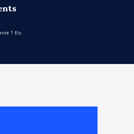
ents
rné ? Etc.