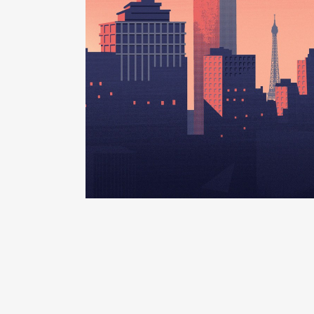
Organisme
: SMEAG BDL de Boi
Rémunération ou gratificatio
Année
Montant
2022
0 €
2023
0 €
Description
: Vice Président
Organisme
: BDLPL de Buthiers
Rémunération ou gratificatio
Année
Montant