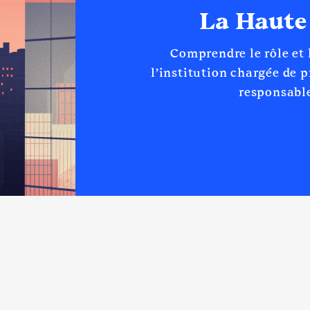
s le Roi │ De : 09/2022 à 09/2023
La Haute
n
:
Comprendre le rôle et
Type
l’institution chargée de 
Net
responsable
Net
 │ De : 02/2023 à 08/2023
n
:
Type