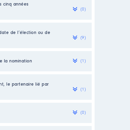
es cinq années
(0)
date de l’élection ou de
(9)
de la nomination
(1)
t, le partenaire lié par
(1)
99 %
(0)