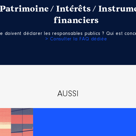
Patrimoine / Intérêts / Instrum
financiers
03/2020 à 09/2023
e doivent déclarer les responsables publics ? Qui est conce
n
:
> Consulter la FAQ dédiée
Type
Net
Net
Net
Net
AUSSI