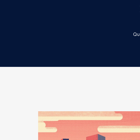
Description
: membre
Organisme
: SMEP ABC │ De : 
Qu
Rémunération ou gratificatio
Année
Montant
2020
0 €
2021
0 €
2022
0 €
2023
0 €
Description
: membre