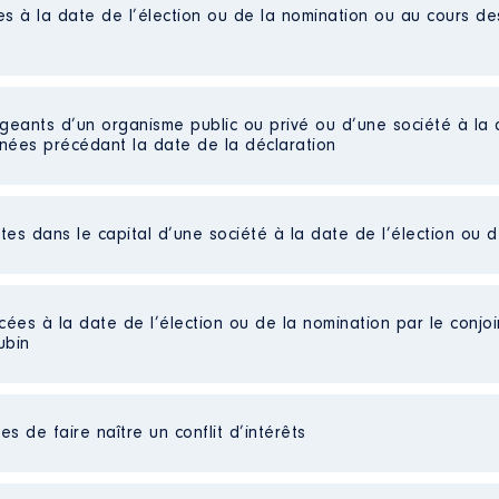
es à la date de l’élection ou de la nomination ou au cours d
igeants d’un organisme public ou privé ou d’une société à la 
nnées précédant la date de la déclaration
ctes dans le capital d’une société à la date de l’élection ou 
ole
 publiées] │ De : 06/2017 à 06/2022
iées]
cées à la date de l’élection ou de la nomination par le conjoin
n
:
2022
ubin
 parts détenues : 27060 │ Pourcentage du capital détenu : 
Type
au cours de l’année précédente
: 112573
e [Données non publiées]
Net
s de faire naître un conflit d’intérêts
Net
SARL
Net
Net