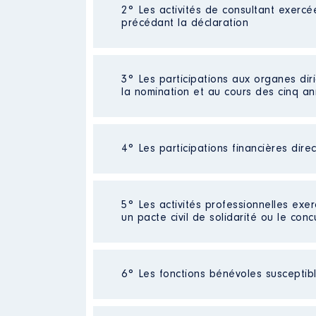
Néant
2° Les activités de consultant exercé
précédant la déclaration
Néant
3° Les participations aux organes dir
la nomination et au cours des cinq a
4° Les participations financières dire
Description
: Exploitation agric
Organisme
: SCEA [Données non
Société
: SCEA [Données non publ
5° Les activités professionnelles exer
Rémunération ou gratificatio
Commentaire : Résultat au 30 juin 
un pacte civil de solidarité ou le conc
Evaluation
: 521960 € │ Nombre de
Année
Montant
Rémunération ou gratification 
Activité professionnelle
: Gérant
2017
34 000 €
6° Les fonctions bénévoles susceptible
2018
34 000 €
Employeur
: Delfie Plus Coaching 
2019
34 000 €
2020
34 000 €