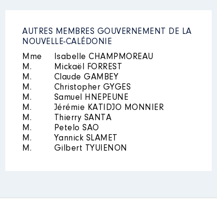
AUTRES MEMBRES GOUVERNEMENT DE LA
NOUVELLE-CALÉDONIE
Mme
Isabelle CHAMPMOREAU
M.
Mickaël FORREST
M.
Claude GAMBEY
M.
Christopher GYGES
M.
Samuel HNEPEUNE
M.
Jérémie KATIDJO MONNIER
M.
Thierry SANTA
M.
Petelo SAO
M.
Yannick SLAMET
M.
Gilbert TYUIENON