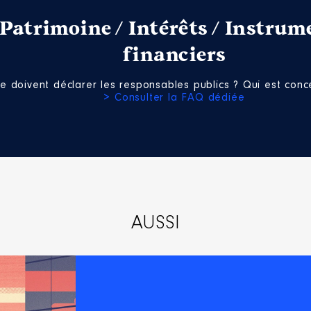
Net
Patrimoine / Intérêts / Instrum
Net
financiers
e doivent déclarer les responsables publics ? Qui est conce
> Consulter la FAQ dédiée
il
 Frontalier │ De : 09/2019 à
n
:
Type
AUSSI
Net
Net
Net
Net