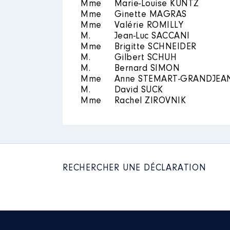
Mme
Marie-Louise KUNTZ
Rémunération ou gratificatio
Mme
Ginette MAGRAS
Mme
Valérie ROMILLY
Année
Montant
M.
Jean-Luc SACCANI
Mme
Brigitte SCHNEIDER
2020
0 €
M.
Gilbert SCHUH
2021
0 €
M.
Bernard SIMON
2022
0 €
Mme
Anne STEMART-GRANDJEA
M.
David SUCK
Mme
Rachel ZIROVNIK
Description
: Membre du CA
Organisme
: Syndicat Mixte E'L
RECHERCHER UNE DÉCLARATION
Rémunération ou gratificatio
Année
Montant
2020
0 €