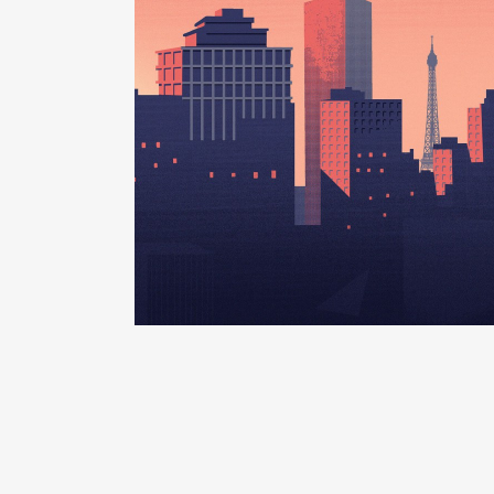
Description
: Membre du Conseil
Organisme
: SEM SODEVAM │ D
Rémunération ou gratificatio
Année
Montant
2020
0 €
2021
0 €
2022
0 €