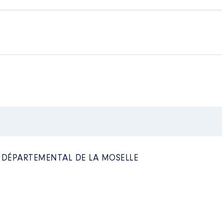
tal - Vice Président du Département de la Moselle │ de : 07
t-Pierrer Chanel │ De : 07/2021 à
n
:
n
:
Type
Type
Net
Net
Net
Net
L DÉPARTEMENTAL DE LA MOSELLE
il
COTAT │ De : 06/2020 à