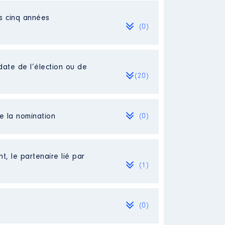
es cinq années
(0)
date de l’élection ou de
(20)
de la nomination
(0)
t, le partenaire lié par
(1)
(0)