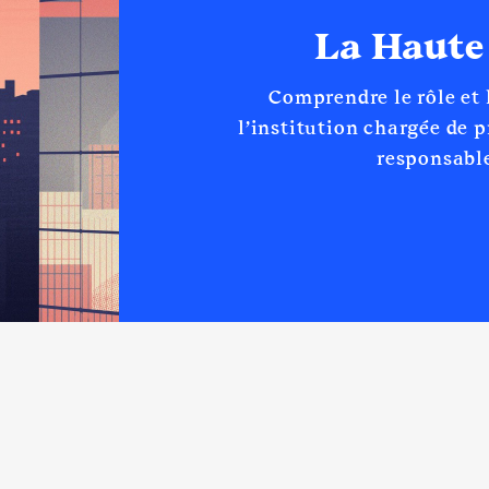
La Haute
Comprendre le rôle et
 d'Administration
l’institution chargée de 
e : 06/2020 à
responsable
n
:
Type
Net
Net
Net