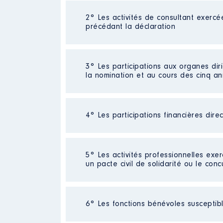
Néant
2° Les activités de consultant exercé
précédant la déclaration
Néant
3° Les participations aux organes dir
la nomination et au cours des cinq a
4° Les participations financières dire
Description
: Vice-Président
Commentaire : Indemnités d'élus
Organisme
: Communauté d'agg
Néant
5° Les activités professionnelles exer
un pacte civil de solidarité ou le conc
Rémunération ou gratificatio
Année
Montant
Activité professionnelle
: Employé
6° Les fonctions bénévoles susceptible
2020
4 836 €
Employeur
: Saint Pierre Chanel
2021
7 773 €