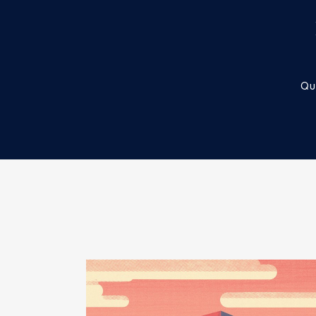
2021
0 €
2022
0 €
Qu
Description
: Membre du Conse
Organisme
: Pôle Métropolitain
Rémunération ou gratificatio
Année
Montant
2019
0 €
2020
0 €
2021
0 €
2022
0 €