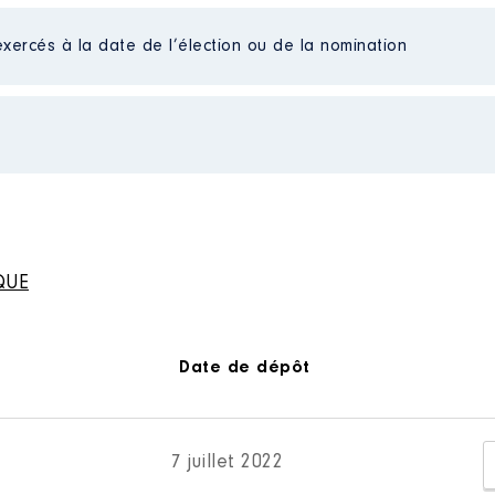
Net
exercés à la date de l’élection ou de la nomination
de : 12/2016 à
 du conseil
n
:
ur le Transport et le Traitement des déchets Ménagers de Lo
Type
n
:
QUE
Net
Net
Type
Net
Net
Net
Date de dépôt
Net
Net
Net
Net
Net
7 juillet 2022