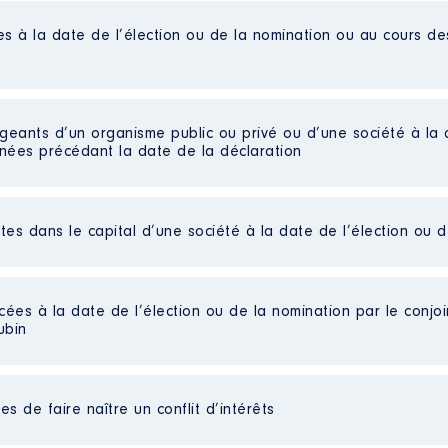
es à la date de l’élection ou de la nomination ou au cours d
igeants d’un organisme public ou privé ou d’une société à la 
nnées précédant la date de la déclaration
ctes dans le capital d’une société à la date de l’élection ou 
lomération du Val de Fensch │ De : 06/2020 à
cées à la date de l’élection ou de la nomination par le conjoin
ubin
n
:
Type
 de restauration collective
s de faire naître un conflit d’intérêts
Net
Net