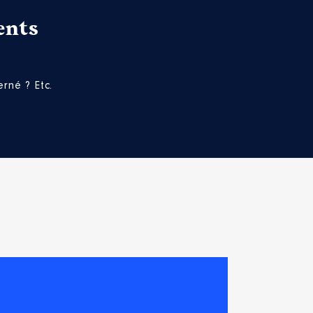
ents
rné ? Etc.