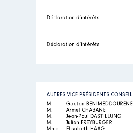
Description
: Membre du CA
Déclaration d’intérêts
Mandat
: Conseiller Départemen
Organisme
: Collège Privé Sain
Rémunération ou gratificatio
Rémunération ou gratificatio
Déclaration d’intérêts
Année
Montant
Année
Montant
2021
13 000 €
2022
26 000 €
2021
0 €
2022
0 €
AUTRES VICE-PRÉSIDENTS CONSEI
M.
Gaëtan BENIMEDDOURENE
M.
Armel CHABANE
Description
: Membre du Conse
M.
Jean-Paul DASTILLUNG
M.
Julien FREYBURGER
Organisme
: Syndicat Mixte S
Mme
Elisabeth HAAG