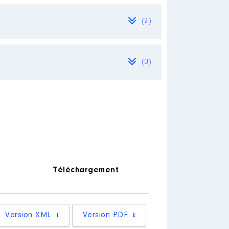
(2)
(0)
rraine Nord │ De : 06/2020 à
Téléchargement
Version XML
Version PDF