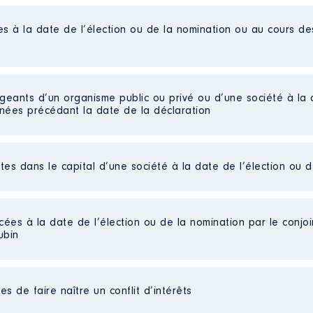
es à la date de l’élection ou de la nomination ou au cours d
liées]
15 à 09/2021
igeants d’un organisme public ou privé ou d’une société à la 
n
:
nnées précédant la date de la déclaration
Type
Net
ctes dans le capital d’une société à la date de l’élection ou 
Net
Net
Net
Net
cées à la date de l’élection ou de la nomination par le conjoin
Net
ubin
Net
s de faire naître un conflit d’intérêts