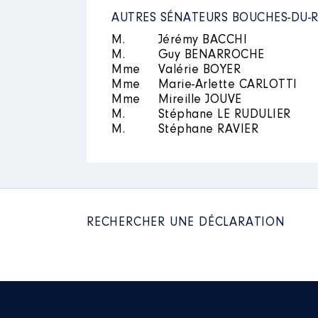
Nom
: Sylvie GOIRAND
AUTRES SÉNATEURS BOUCHES-DU-
│ Employeur : Gérante d'une soc
M.
Jérémy BACCHI
Commentaire : [Données non publi
M.
Guy BENARROCHE
Mandat
: VICE PRESIDENTE SDIS
Commentaire : [Données non pub
Mme
Valérie BOYER
Mme
Marie-Arlette CARLOTTI
Rémunération ou gratificatio
Mme
Mireille JOUVE
M.
Stéphane LE RUDULIER
M.
Stéphane RAVIER
Année
Montant
2015
6 800 €
2016
8 167 €
2017
8 128 €
2018
8 124 €
2019
8 000 €
RECHERCHER UNE DÉCLARATION
2020
5 189 €