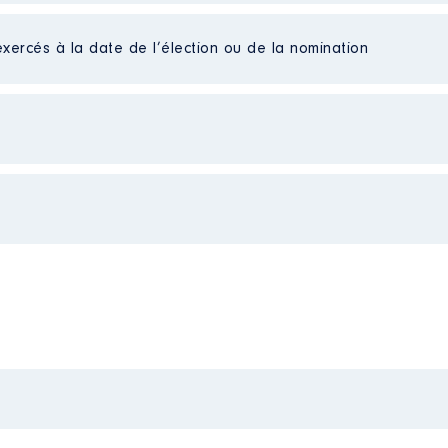
exercés à la date de l’élection ou de la nomination
ENTAL │ de : 03/2015 à 10/2020
liées]
n
:
ur
Type
re
Net
Net
Net
Net
Net
ur
Net
mentaire