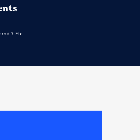
ents
rné ? Etc.