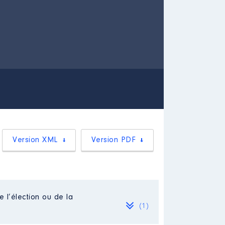
Version XML
Version PDF
e l’élection ou de la
(1)