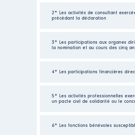
2° Les activités de consultant exercé
Description
: FORMATION
précédant la déclaration
Commentaire : [Données non pub
Employeur
: OGEC │ De : 09/20
Néant
3° Les participations aux organes dir
Rémunération ou gratificatio
la nomination et au cours des cinq a
Année
Montant
Néant
2015
13 493 €
4° Les participations financières dire
2016
13 464 €
2017
12 145 €
2018
4 054 €
Néant
2019
16 129 €
5° Les activités professionnelles exer
2020
12 272 €
un pacte civil de solidarité ou le conc
2021
12 000 €
Néant
6° Les fonctions bénévoles susceptible