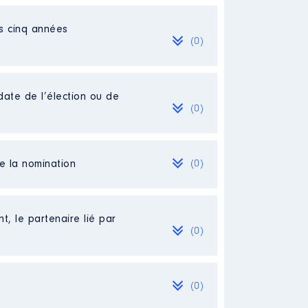
es cinq années
(0)
date de l’élection ou de
(0)
de la nomination
(0)
t, le partenaire lié par
(0)
(0)