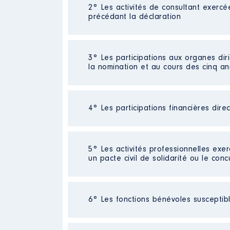
2° Les activités de consultant exercé
Description
: CONSEILLER PRIV
précédant la déclaration
Commentaire : [Données non publ
Employeur
: CREDIT AGRICOLE 
Néant
3° Les participations aux organes dir
Rémunération ou gratificatio
la nomination et au cours des cinq a
Année
Montant
2013
40742 €
4° Les participations financières dire
Description
: présidente
2014
41280 €
2015
37660 €
Organisme
: CCAS CIVAUX │ De
2016
31226 €
Néant
2017
29802 €
5° Les activités professionnelles exer
Rémunération ou gratificatio
2018
29746 €
un pacte civil de solidarité ou le conc
2019
29 553 €
2020
23 052 €
Année
Montant
2021
0 €
Activité professionnelle
: [Donné
2020
0 €
6° Les fonctions bénévoles susceptible
2021
0 €
Employeur
: Mairie de Montmorillo
2022
0 €