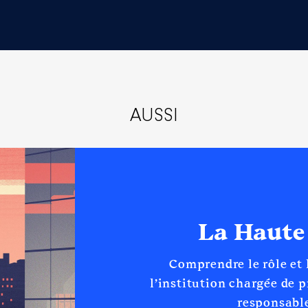
CA
AUSSI
21 à
n
:
Type
Net
La Haute
Net
Net
Net
Comprendre le rôle et
l’institution chargée de 
responsable