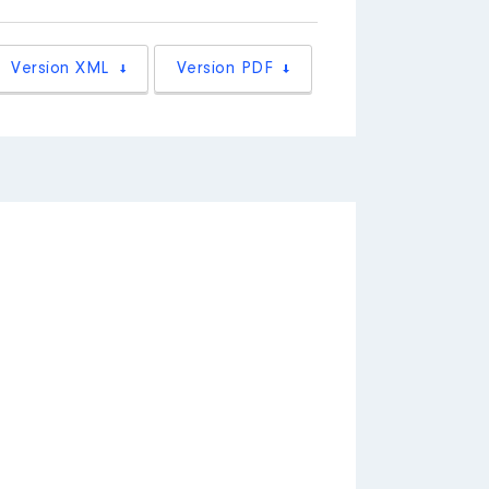
Version XML
Version PDF
 à