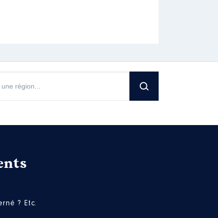
ents
rné ? Etc.