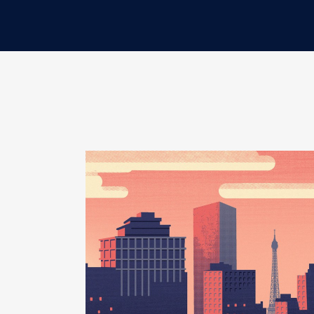
Description
: Vice Présidente 
Organisme
: ADT │ De : 07/20
Rémunération ou gratificatio
Année
Montant
2021
0 €
2022
0 €
2023
0 €
2024
0 €