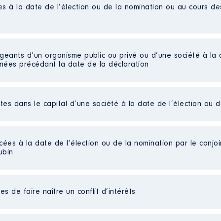
es à la date de l’élection ou de la nomination ou au cours d
E
iées] en disponibilité depuis le 01/11/2020
DE LA TOURAINE ET DU POITOU │ De : 01/2013 à 09/2021
igeants d’un organisme public ou privé ou d’une société à la 
n
:
nnées précédant la date de la déclaration
Type
Net
ctes dans le capital d’une société à la date de l’élection ou 
Net
Net
 : 05/2020 à
Net
Net
cées à la date de l’élection ou de la nomination par le conjoin
n
:
Net
ubin
Net
Net
Type
Net
es non publiées]
Net
s de faire naître un conflit d’intérêts
Net
n
Net