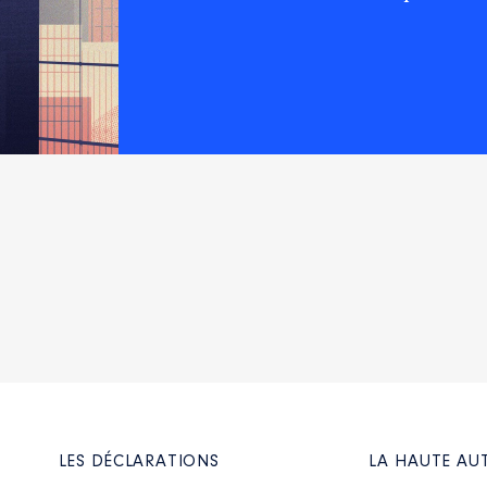
de la Vienne │ De : 07/2021 à
n
:
Type
Net
Net
LES DÉCLARATIONS
LA HAUTE AU
│ De : 07/2020 à