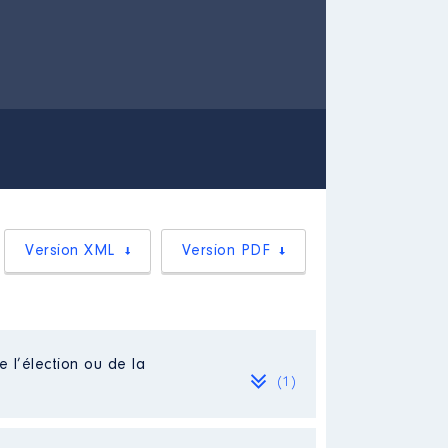
Version XML
Version PDF
e l’élection ou de la
(1)