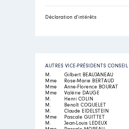
Description
: membre du CA
Année
Montant
Organisme
: simer │ De : 07/2
Déclaration d’intérêts
2020
2 319 €
Rémunération ou gratificatio
2021
4 282 €
Année
Montant
2021
0 €
2022
0 €
AUTRES VICE-PRÉSIDENTS CONSEI
Mandat
: Vice Présidente Syndi
M.
Gilbert BEAUJANEAU
Mme
Rose-Marie BERTAUD
Rémunération ou gratificatio
Mme
Anne-Florence BOURAT
Mme
Valérie DAUGE
Année
Montant
M.
Henri COLIN
Description
: membre du CA
M.
Benoît COQUELET
2020
0 €
Organisme
: association de pré
M.
Claude EIDELSTEIN
2021
0 €
Mme
Pascale GUITTET
Rémunération ou gratificatio
M.
Jean-Louis LEDEUX