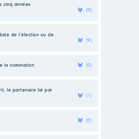
es cinq années
(0)
date de l’élection ou de
(9)
de la nomination
(0)
t, le partenaire lié par
(1)
(0)