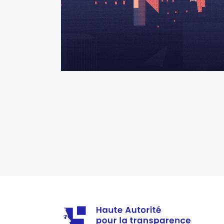
Description
: membre du CA
Organisme
: SEM patrimoniale 
Rémunération ou gratificatio
Année
Montant
2021
0 €
2022
0 €
Description
: MEMBRE DU CA
Organisme
: SCOT SUD VIENNE 