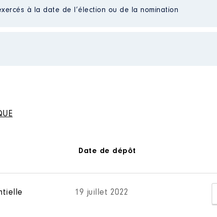
exercés à la date de l’élection ou de la nomination
à
n
:
e la Vienne │ De : 05/2020 à
n
:
Type
QUE
Net
Type
Net
Net
Net
Date de dépôt
Net
tielle
19 juillet 2022
com Vienne et Gartempe │ de : 07/2020 à
n
: