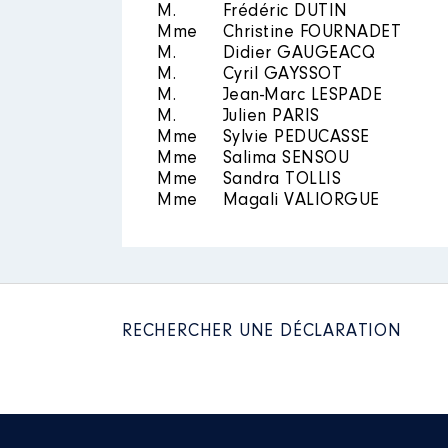
M.
Frédéric DUTIN
Mme
Christine FOURNADET
Année
Montant
M.
Didier GAUGEACQ
M.
Cyril GAYSSOT
Description
: délégué au titre
2015
0 €
M.
Jean-Marc LESPADE
2016
0 €
Organisme
: Syndicat Intercom
M.
Julien PARIS
2017
0 €
12/2021
Mme
Sylvie PEDUCASSE
2018
0 €
2019
0 €
Mme
Salima SENSOU
Rémunération ou gratificatio
2020
0 €
Mme
Sandra TOLLIS
Mme
Magali VALIORGUE
Année
Montant
2020
0 €
2021
0 €
RECHERCHER UNE DÉCLARATION