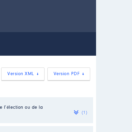
Version XML
Version PDF
e l’élection ou de la
(1)