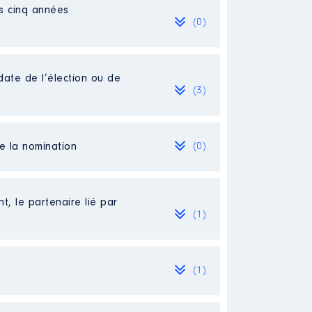
es cinq années
(0)
e salaire du mois de juin 2021.
ivité professionnelle est
date de l’élection ou de
(3)
de la nomination
(0)
t, le partenaire lié par
(1)
(1)