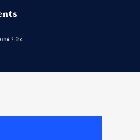
ents
rné ? Etc.