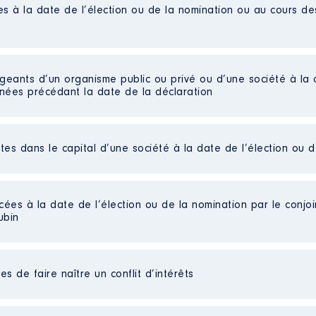
es à la date de l’élection ou de la nomination ou au cours d
coles
té le montant imposable de l'année indiqué sur mon bulletin d
tionné mes revenus indiqués sur mes avis d'imposition.Mon act
igeants d’un organisme public ou privé ou d’une société à la 
e │ De : 09/2015 à 06/2021
nnées précédant la date de la déclaration
n
:
Type
ctes dans le capital d’une société à la date de l’élection ou 
emental de la Fédération Syndicale Unitaire
Net
cale de salariés │ De : 01/2015 à 08/2016
Net
Net
cées à la date de l’élection ou de la nomination par le conjoin
n
:
Net
ubin
Net
Net
Type
Net
seur des écoles
Net
s de faire naître un conflit d’intérêts
Net