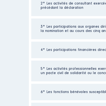
2° Les activités de consultant exercé
Description
: Professeur des é
précédant la déclaration
Commentaire : Pour 2021, j'ai no
Pour les autres années, j'ai men
conservée.
Néant
3° Les participations aux organes dir
Employeur
: Education National
la nomination et au cours des cinq a
Rémunération ou gratificatio
Année
Montant
4° Les participations financières dire
Description
: secrétaire départ
2015
23 892 €
Organisme
: organisation syndi
2016
25 393 €
2017
26 231 €
Néant
5° Les activités professionnelles exer
Rémunération ou gratificatio
2018
25 936 €
un pacte civil de solidarité ou le conc
2019
27 071 €
2020
27 278 €
Année
Montant
2021
13 232 €
Activité professionnelle
: profes
2015
0 €
6° Les fonctions bénévoles susceptible
2016
0 €
Employeur
: Education Nationale