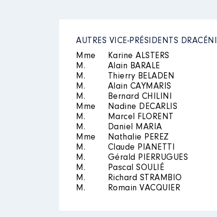
AUTRES VICE-PRÉSIDENTS DRACÉ
Mme
Karine ALSTERS
M.
Alain BARALE
M.
Thierry BELADEN
M.
Alain CAYMARIS
M.
Bernard CHILINI
Mme
Nadine DECARLIS
M.
Marcel FLORENT
M.
Daniel MARIA
Mme
Nathalie PEREZ
M.
Claude PIANETTI
M.
Gérald PIERRUGUES
M.
Pascal SOULIÉ
M.
Richard STRAMBIO
M.
Romain VACQUIER