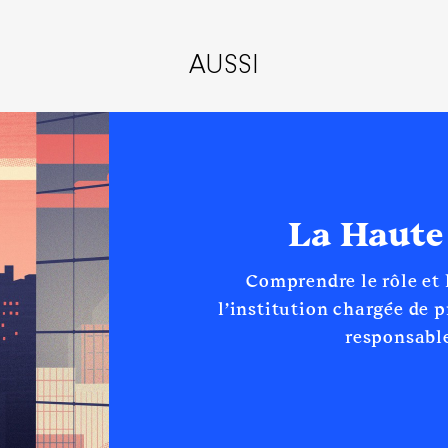
AUSSI
La Haute
Comprendre le rôle et
l’institution chargée de 
responsable