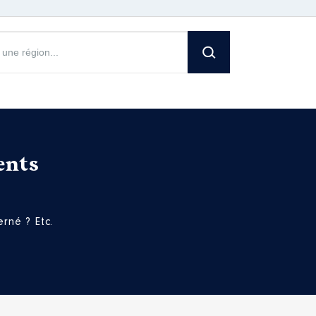
ents
rné ? Etc.