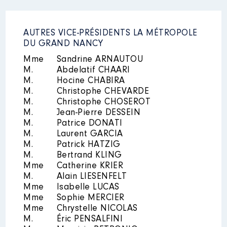
AUTRES VICE-PRÉSIDENTS LA MÉTROPOLE
DU GRAND NANCY
Mme
Sandrine ARNAUTOU
M.
Abdelatif CHAARI
M.
Hocine CHABIRA
M.
Christophe CHEVARDE
M.
Christophe CHOSEROT
M.
Jean-Pierre DESSEIN
M.
Patrice DONATI
M.
Laurent GARCIA
M.
Patrick HATZIG
M.
Bertrand KLING
Mme
Catherine KRIER
M.
Alain LIESENFELT
Mme
Isabelle LUCAS
Mme
Sophie MERCIER
Mme
Chrystelle NICOLAS
M.
Éric PENSALFINI