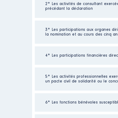
2° Les activités de consultant exercé
Description
: enseignant
précédant la déclaration
Employeur
: education national
Rémunération ou gratificatio
3° Les participations aux organes dir
Description
: néant
la nomination et au cours des cinq a
Année
Montant
Employeur
: néant │ De : 09/20
2022
36 000 €
Rémunération ou gratificatio
4° Les participations financières dire
Description
: néant
Année
Montant
Organisme
: néant │ De : 09/2
Société
: néant
2020
0 €
5° Les activités professionnelles exer
Rémunération ou gratificatio
2021
0 €
un pacte civil de solidarité ou le conc
Evaluation
: 0 € │ Nombre de part
Description
: enseignant
Année
Montant
Rémunération ou gratification 
Employeur
: education national
Activité professionnelle
: admitra
2020
0 €
6° Les fonctions bénévoles susceptible
2021
0 €
Rémunération ou gratificatio
Employeur
: mairie