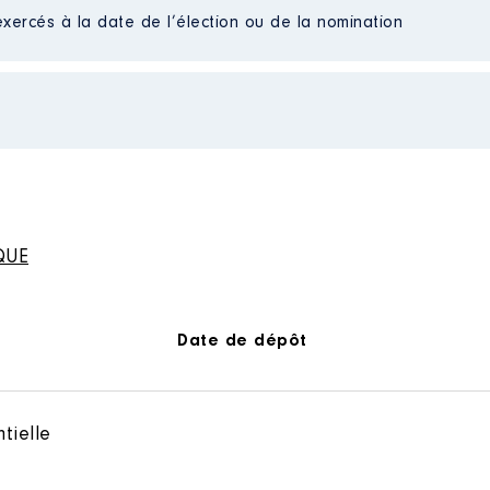
Type
exercés à la date de l’élection ou de la nomination
Net
Net
021 à 11/2022
n
:
Type
QUE
Net
Net
Date de dépôt
tielle