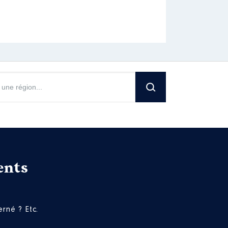
ents
rné ? Etc.