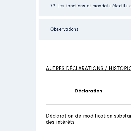
Description
: président
Année
Montant
7° Les fonctions et mandats électifs 
Organisme
: association
2020
30 000 €
2021
30 000 €
Observations
Mandat
: conseillé │ de : 06/2
Rémunération ou gratificatio
Néant
Année
Montant
AUTRES DÉCLARATIONS / HISTORI
2021
8 600 €
2022
15 400 €
Déclaration
Déclaration de modification substan
des intérêts