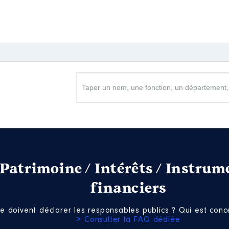
Patrimoine / Intérêts / Instrum
financiers
e doivent déclarer les responsables publics ? Qui est conce
> Consulter la FAQ dédiée