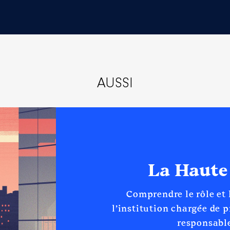
AUSSI
La Haute
Comprendre le rôle et
l’institution chargée de 
responsable