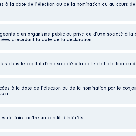
es à la date de l’élection ou de la nomination ou au cours d
 │ De : 09/2022 à
n
:
igeants d’un organisme public ou privé ou d’une société à la 
nnées précédant la date de la déclaration
Type
20 à 08/2021
Net
n
:
ctes dans le capital d’une société à la date de l’élection ou 
Type
020 à 08/2021
Net
cées à la date de l’élection ou de la nomination par le conjoin
n
:
Net
ubin
s détenues : 0
Type
au cours de l’année précédente
: 0
 │ De : 09/2020 à 08/2021
tif
Net
s de faire naître un conflit d’intérêts
Net
n
: