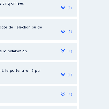
es cinq années
(1)
date de l’élection ou de
(1)
de la nomination
(1)
t, le partenaire lié par
(1)
(1)