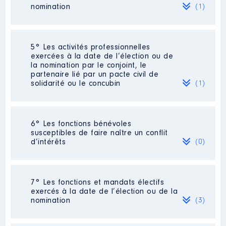
Organisme
: SAS HJBA │ De :
nomination
(1)
03/2019 à
Rémunération ou gratification
:
Société
: SAS HJBA
5° Les activités professionnelles
Commentaire : Aucune rémunération
exercées à la date de l’élection ou de
en tant que Président ni dividende en
la nomination par le conjoint, le
Année
Montant
Type
2020. Société créée en 2019 [Données
partenaire lié par un pacte civil de
non publiées]
solidarité ou le concubin
(1)
2019
0 €
Net
2020
0 €
Net
Evaluation
: 17730 € │ Nombre de
2021
0 €
Net
parts détenues : 1773 │ Pourcentage
du capital détenu : 99 %
Activité professionnelle
: retraitée
6° Les fonctions bénévoles
susceptibles de faire naître un conflit
Rémunération ou gratification au
Employeur
: néant
d’intérêts
(0)
cours de l’année précédente
: 0
Néant
Description
: Président
7° Les fonctions et mandats électifs
Commentaire : Aucune
exercés à la date de l’élection ou de la
rémunération perçue dans le
nomination
(3)
cadre de ce mandat
Organisme
: Parc Naturel