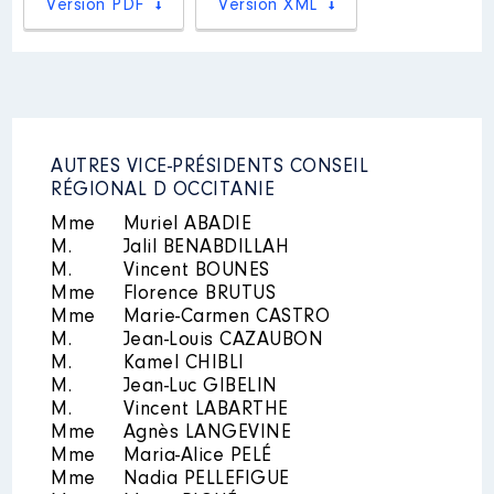
Rémunération ou gratification
Version PDF
Version XML
:
Mandat
: Communauté
d'agglomération Grand narbonne
- Vice Président │ de : 01/2016 à
Année
Montant
Type
07/2020
2015
0 €
Net
Rémunération ou gratification
2016
0 €
Net
:
2017
0 €
Net
AUTRES VICE-PRÉSIDENTS CONSEIL
2018
0 €
Net
RÉGIONAL D OCCITANIE
2019
0 €
Net
Année
Montant
Type
Mme
Muriel ABADIE
2020
0 €
Net
2021
0 €
Net
M.
Jalil BENABDILLAH
2016
16 499 €
Net
M.
Vincent BOUNES
2017
16 608 €
Net
Mme
Florence BRUTUS
2018
16 421 €
Net
Mme
Marie-Carmen CASTRO
2019
9 827 €
Net
2020
8 439 €
Net
M.
Jean-Louis CAZAUBON
M.
Kamel CHIBLI
M.
Jean-Luc GIBELIN
Description
: 1er Vice-président
M.
Vincent LABARTHE
Commentaire : engagement
Mme
Agnès LANGEVINE
bénévole
Mme
Maria-Alice PELÉ
Mme
Nadia PELLEFIGUE
Organisme
: Parti Radical de