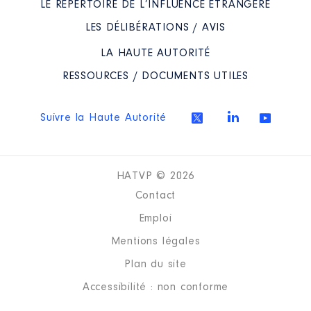
LE RÉPERTOIRE DE L’INFLUENCE ÉTRANGÈRE
LES DÉLIBÉRATIONS / AVIS
Description
: Vice-Président
Commentaire : fin de mandat de
LA HAUTE AUTORITÉ
VP mi juillet 2020
RESSOURCES / DOCUMENTS UTILES
Organisme
: Communauté
d'Agglomération du Grand
Narbonne │ De : 01/2016 à
07/2020
Suivre la Haute Autorité
Rémunération ou gratification
:
HATVP © 2026
Année
Montant
Type
Contact
2016
16 499 €
Net
Emploi
2017
16 608 €
Net
Mentions légales
2018
16 421 €
Net
2019
9 827 €
Net
Plan du site
2020
8 439 €
Net
Accessibilité : non conforme