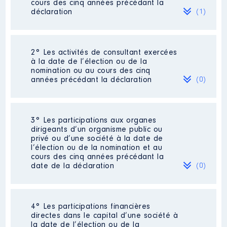
cours des cinq années précédant la
déclaration
(1)
2° Les activités de consultant exercées
Description
: Enseignant au CFA
à la date de l’élection ou de la
nomination ou au cours des cinq
Employeur
: Chambre de Métiers
années précédant la déclaration
(0)
et de l'Artisanat de Martinique │
De : 01/2016 à 12/2020
Rémunération ou gratification
Néant
3° Les participations aux organes
:
dirigeants d’un organisme public ou
privé ou d’une société à la date de
l’élection ou de la nomination et au
Année
Montant
Type
cours des cinq années précédant la
date de la déclaration
(0)
2016
29 651 €
Net
2017
28 108 €
Net
2018
28 825 €
Net
2019
30 364 €
Net
Néant
2020
32 543 €
Net
4° Les participations financières
directes dans le capital d’une société à
la date de l’élection ou de la