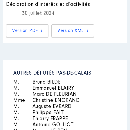
professionnelles exercées :
Déclaration d’intérêts et d’activités
Mandat
: Conseiller régional │
Assistant parlementaire à Paris
│
de : 07/2021 à 06/2024
Employeur : néant
30 juillet 2024
Rémunération ou gratification
:
Version PDF
Version XML
Nom
: Leslie Dervaux
Année
Montant
Type
Description des autres activités
professionnelles exercées :
2021
12 989 €
Net
Assistante parlementaire en
2022
15 417 €
Net
circonscription
│ Employeur : néant
2023
14 417 €
Net
2024
12 989 €
Net
AUTRES DÉPUTÉS PAS-DE-CALAIS
M.
Bruno BILDE
M.
Emmanuel BLAIRY
M.
Marc DE FLEURIAN
[Activité conservée]
Mme
Christine ENGRAND
M.
Auguste EVRARD
Mandat
: conseiller municipal │
M.
Philippe FAIT
de : 05/2020 à 10/2024
M.
Thierry FRAPPÉ
M.
Antoine GOLLIOT
Rémunération ou gratification