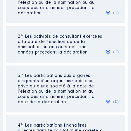
l’élection ou de la nomination ou au
cours des cinq années précédant la
déclaration
(1)
2° Les activités de consultant exercées
Description
: Responsable de
à la date de l’élection ou de la
service
nomination ou au cours des cinq
années précédant la déclaration
(1)
Employeur
: Ville de Hénin-
Beaumont │ De : 01/2019 à
06/2024
3° Les participations aux organes
Rémunération ou gratification
Description
: Auto entreprise
dirigeants d’un organisme public ou
:
privé ou d’une société à la date de
Employeur
: Bruno CLAVET │ De
l’élection ou de la nomination et au
: 10/2019 à 08/2021
cours des cinq années précédant la
Année
Montant
Type
date de la déclaration
(0)
Rémunération ou gratification
2019
26 048 €
Net
:
2020
26 028 €
Net
2021
28 306 €
Net
Néant
2022
29 460 €
Net
4° Les participations financières
Année
Montant
Type
2023
29 913 €
Net
directes dans le capital d’une société à