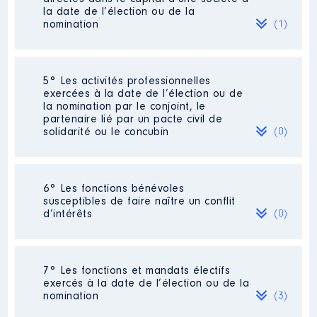
2024
15 515 €
Net
la date de l’élection ou de la
2019
4 690 €
Net
nomination
(1)
2020
4 875 €
Net
2021
57 756 €
Net
Société
: [Données non publiées]
5° Les activités professionnelles
exercées à la date de l’élection ou de
Evaluation
: 2100 € │ Nombre de
la nomination par le conjoint, le
parts détenues : 1
partenaire lié par un pacte civil de
solidarité ou le concubin
(0)
Rémunération ou gratification au
cours de l’année précédente
: 0
Contrôle d'une activité de conseil
:
Néant
6° Les fonctions bénévoles
Non
susceptibles de faire naître un conflit
d’intérêts
(0)
Néant
7° Les fonctions et mandats électifs
exercés à la date de l’élection ou de la
nomination
(3)