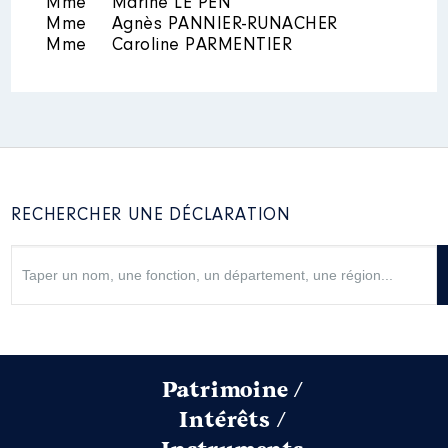
Mme
Marine LE PEN
:
Mme
Agnès PANNIER-RUNACHER
Mme
Caroline PARMENTIER
Année
Montant
Type
2020
0 €
Net
2021
0 €
Net
2022
0 €
Net
2023
0 €
Net
2024
0 €
Net
RECHERCHER UNE DÉCLARATION
Patrimoine /
Intérêts /