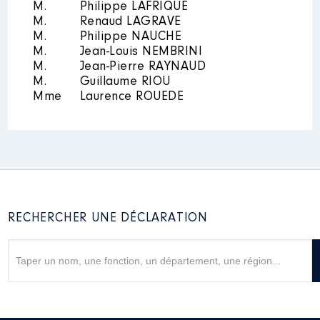
Rémunération ou gratification
M.
Philippe LAFRIQUE
:
M.
Renaud LAGRAVE
M.
Philippe NAUCHE
M.
Jean-Louis NEMBRINI
Année
Montant
Type
M.
Jean-Pierre RAYNAUD
2017
0 €
Net
M.
Guillaume RIOU
2018
0 €
Net
Mme
Laurence ROUEDE
2019
0 €
Net
2020
0 €
Net
2021
0 €
Net
RECHERCHER UNE DÉCLARATION