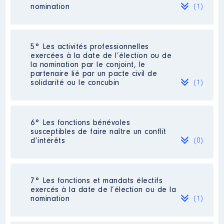
Organisme
: Office public de la
nomination
(1)
langue occitane │ De : 03/2016 à
Rémunération ou gratification
Description
: Chargée d'affaires
:
Société
: SARL L'atelier Basile
Europe
5° Les activités professionnelles
Commentaire : En cours de liquidation
exercées à la date de l’élection ou de
Employeur
: Université de
la nomination par le conjoint, le
Année
Montant
Type
Evaluation
: 0 € │ Nombre de parts
Bordeaux │ De : 04/2015 à
partenaire lié par un pacte civil de
détenues : 700 │ Pourcentage du
12/2016
solidarité ou le concubin
(1)
2016
0 €
Net
capital détenu : 33 %
2017
0 €
Net
Rémunération ou gratification
2018
0 €
Net
Rémunération ou gratification au
:
2019
0 €
Net
cours de l’année précédente
: 0
Activité professionnelle
: Chargé de
2020
0 €
Net
6° Les fonctions bénévoles
mission [Données non publiées]
2021
0 €
Net
susceptibles de faire naître un conflit
Année
Montant
Type
d’intérêts
(0)
Employeur
: Région Nouvelle-Aquitaine
2015
16 922 €
Net
2016
21 575 €
Net
Néant
7° Les fonctions et mandats électifs
exercés à la date de l’élection ou de la
nomination
(1)
Description
: Présidente
Organisme
: Fonds de dotation