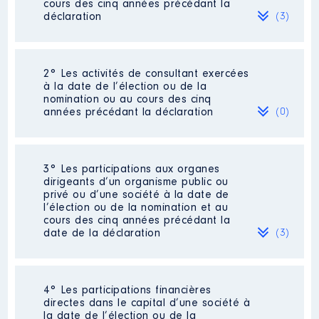
cours des cinq années précédant la
déclaration
(3)
2° Les activités de consultant exercées
Description
: Directrice
à la date de l’élection ou de la
administrative et financière
nomination ou au cours des cinq
années précédant la déclaration
(0)
Employeur
: Advanced Isotopic
Analysis │ De : 03/2019 à
Rémunération ou gratification
Néant
3° Les participations aux organes
:
dirigeants d’un organisme public ou
privé ou d’une société à la date de
l’élection ou de la nomination et au
Année
Montant
Type
cours des cinq années précédant la
date de la déclaration
(3)
2019
17 188 €
Net
2020
20 609 €
Net
2021
13 843 €
Net
4° Les participations financières
Description
: Présidente
directes dans le capital d’une société à
la date de l’élection ou de la