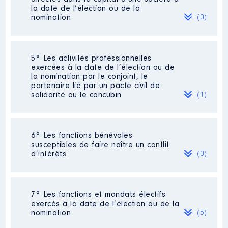
la date de l’élection ou de la
Organisme
: SPLA Haut Val-de-
nomination
(0)
Marne │ De : 06/2016 à 09/2018
Rémunération ou gratification
:
Néant
5° Les activités professionnelles
exercées à la date de l’élection ou de
la nomination par le conjoint, le
Année
Montant
Type
partenaire lié par un pacte civil de
solidarité ou le concubin
(1)
2016
0 €
Net
2017
0 €
Net
2018
0 €
Net
Activité professionnelle
: [Données
6° Les fonctions bénévoles
non publiées] retraite
susceptibles de faire naître un conflit
d’intérêts
(0)
Employeur
: [Données non publiées]
Néant
Description
: Administratrice
7° Les fonctions et mandats électifs
exercés à la date de l’élection ou de la
Organisme
: SA Ile-de-France
nomination
(5)
Construction Durable │ De :
09/2018 à 09/2021