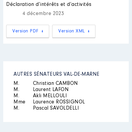
:
Déclaration d’intérêts et d’activités
Mandat
: Conseiller
métropolitain │ de : 01/2018 à
4 décembre 2023
12/2023
Année
Montant
Type
Rémunération ou gratification
2021
0 €
Net
Version PDF
Version XML
:
2022
0 €
Net
2023
0 €
Net
Année
Montant
Type
2018
9 932 €
Net
2019
8 695 €
Net
2020
8 693 €
Net
AUTRES SÉNATEURS VAL-DE-MARNE
2021
8 611 €
Net
2022
6 349 €
Net
Description
: Membre de
M.
Christian CAMBON
2023
6 202 €
Net
l'assemblée générale
M.
Laurent LAFON
M.
Akli MELLOULI
Organisme
: Open Data France
Mme
Laurence ROSSIGNOL
│ De : 09/2021 à 10/2023
M.
Pascal SAVOLDELLI
[Activité conservée]
Rémunération ou gratification
:
Mandat
: Conseiller territorial │