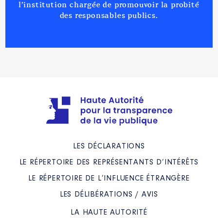
l’institution chargée de promouvoir la probité
2020
0 €
Net
des responsables publics.
Année
Montant
Type
2021
0 €
Net
2022
0 €
Net
2023
0 €
Net
2023
0 €
Net
Description
: Présidente de
l'Assemblée Spéciale
[Activité conservée]
Organisme
: SPLA GPSEAD │ De
: 10/2020 à 12/2023
LES DÉCLARATIONS
Rémunération ou gratification
LE RÉPERTOIRE DES REPRÉSENTANTS D’INTÉRÊTS
:
LE RÉPERTOIRE DE L’INFLUENCE ÉTRANGÈRE
Année
Montant
Type
LES DÉLIBÉRATIONS / AVIS
2020
0 €
Net
LA HAUTE AUTORITÉ