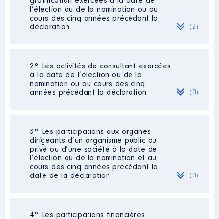
gratification exercées à la date de
l’élection ou de la nomination ou au
cours des cinq années précédant la
déclaration
(2)
2° Les activités de consultant exercées
Description
: Directeur
à la date de l’élection ou de la
nomination ou au cours des cinq
Employeur
: SAS PINEAU │ De :
années précédant la déclaration
(0)
01/2015 à 08/2017
Rémunération ou gratification
:
Néant
3° Les participations aux organes
dirigeants d’un organisme public ou
privé ou d’une société à la date de
Année
Montant
Type
l’élection ou de la nomination et au
cours des cinq années précédant la
2015
56 692 €
Net
date de la déclaration
(0)
2016
57 945 €
Net
2017
37 896 €
Net
Néant
4° Les participations financières