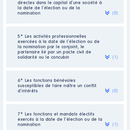
directes dans le capital d’une société à
la date de l’élection ou de la
nomination
(0)
Description
: Directeur
Néant
Employeur
: Holding Conseil
5° Les activités professionnelles
Charlie │ De : 09/2017 à 07/2021
exercées à la date de l’élection ou de
la nomination par le conjoint, le
Rémunération ou gratification
partenaire lié par un pacte civil de
:
solidarité ou le concubin
(1)
Année
Montant
Type
Activité professionnelle
: Formation
6° Les fonctions bénévoles
2017
20 029 €
Net
en langue des signes
susceptibles de faire naître un conflit
2018
59 704 €
Net
d’intérêts
(0)
2019
59 906 €
Net
Employeur
: Visuel Centre
2020
59 880 €
Net
2021
35 128 €
Net
Néant
7° Les fonctions et mandats électifs
exercés à la date de l’élection ou de la
nomination
(1)