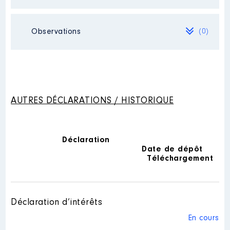
Observations
(0)
Mandat
: Conseiller municipal │
de : 06/2020 à 07/2021
Rémunération ou gratification
Néant
:
AUTRES DÉCLARATIONS / HISTORIQUE
Année
Montant
Type
2020
0 €
Net
2021
0 €
Net
Déclaration
Date de dépôt
Téléchargement
Déclaration d’intérêts
En cours