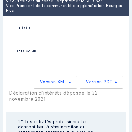
Vice-Président du conseil départemental du Cher
Vice-Président de la communauté d'agglomération Bourges
Plus
INTÉRÊTS
PATRIMOINE
Version XML
Version PDF
Déclaration d’intérêts déposée le 22
novembre 2021
1° Les activités professionnelles
donnant lieu à rémunération ou